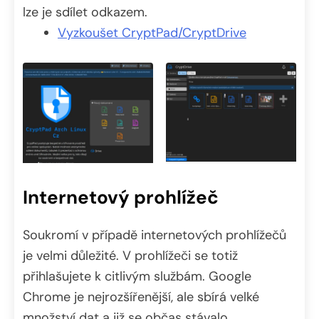
lze je sdílet odkazem.
Vyzkoušet CryptPad/CryptDrive
Internetový prohlížeč
Soukromí v případě internetových prohlížečů
je velmi důležité. V prohlížeči se totiž
přihlašujete k citlivým službám. Google
Chrome je nejrozšířenější, ale sbírá velké
množství dat a již se občas stávalo