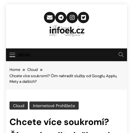
Skip
to
content
Infoek.cz
Web Věnující Se Technologickým
Novinkám
MENU
Home
Cloud
Chcete více soukromí? Čím nahradit služby od Googlu, Applu,
Mety a dalších?
Cloud
Internetové Prohlížeče
Chcete více soukromí?