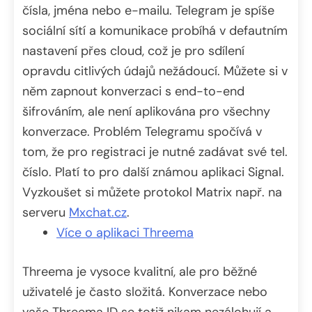
čísla, jména nebo e-mailu. Telegram je spíše
sociální sítí a komunikace probíhá v defautním
nastavení přes cloud, což je pro sdílení
opravdu citlivých údajů nežádoucí. Můžete si v
něm zapnout konverzaci s end-to-end
šifrováním, ale není aplikována pro všechny
konverzace. Problém Telegramu spočívá v
tom, že pro registraci je nutné zadávat své tel.
číslo. Platí to pro další známou aplikaci Signal.
Vyzkoušet si můžete protokol Matrix např. na
serveru
Mxchat.cz
.
Více o aplikaci Threema
Threema je vysoce kvalitní, ale pro běžné
uživatelé je často složitá. Konverzace nebo
vaše Threema ID se totiž nikam nezálohují a