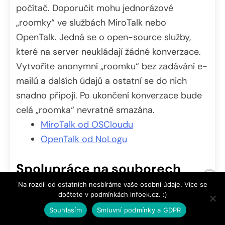
počítač. Doporučit mohu jednorázové
„roomky“ ve službách MiroTalk nebo
OpenTalk. Jedná se o open-source služby,
které na server neukládají žádné konverzace.
Vytvoříte anonymní „roomku“ bez zadávání e-
mailů a dalších údajů a ostatní se do nich
snadno připojí. Po ukončení konverzace bude
celá „roomka“ nevratně smazána.
MiroTalk od OSCloudu
OpenTalk od NoLogu
Spolupráce na souborech
Na rozdíl od ostatních nesbíráme vaše osobní údaje. Více se
CryptPad jsem již zmiňoval a stará se o práci
dočtete v podmínkách infoek.cz. :)
na různých dokumentech. Potřebujete ve více
Souhlasím
Smluvní podmínky a GDPR
lidech pracovat na textových souborech ve