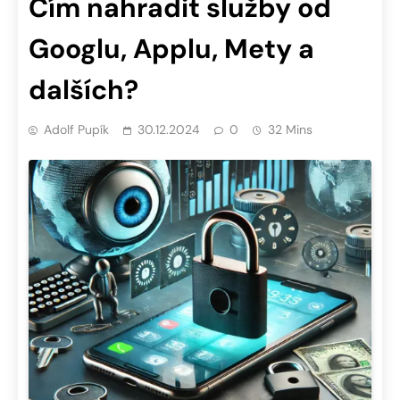
Čím nahradit služby od
Googlu, Applu, Mety a
dalších?
Adolf Pupík
30.12.2024
0
32 Mins