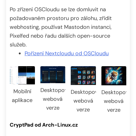
Po zřízení OSCloudu se lze domluvit na
požadovaném prostoru pro zálohu, zřídit
webhosting, používat Mastodon instanci,
Pixelfed nebo řadu dalších open-source
služeb.
Pořízení Nextcloudu od OSCloudu
Desktopová
Mobilní
Desktopová
Desktopová
webová
aplikace
webová
webová
verze
verze
verze
CryptPad od Arch-Linux.cz