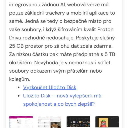
integrovanou žádnou AI, webová verze má
pouze základní trackery a mobilní aplikace to
samé. Jedná se tedy o bezpečné místo pro
vaše soubory, i když šifrováním kvalit Proton
Drivu rozhodně nedosahuje. Poskytuje slušný
25 GB prostor pro zálohu dat zcela zdarma.
Za nízkou částku pak máte předplatné s 5 TB
úložištěm. Nevýhoda je v nemožnosti sdílet
soubory odkazem svým přátelům nebo
kolegům.
Vyzkoušet Ulož.to Disk
Ulož.to Disk – nová vylepšení, má
spokojenost a co bych zlepšil?