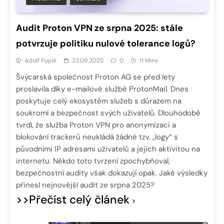
Audit Proton VPN ze srpna 2025: stále
potvrzuje politiku nulové tolerance logů?
Adolf Pupík
23.09.2025
0
11 Mins
Švýcarská společnost Proton AG se před lety
proslavila díky e-mailové službě ProtonMail. Dnes
poskytuje celý ekosystém služeb s důrazem na
soukromí a bezpečnost svých uživatelů. Dlouhodobě
tvrdí, že služba Proton VPN pro anonymizaci a
blokování trackerů neukládá žádné tzv. „logy“ s
původními IP adresami uživatelů a jejich aktivitou na
internetu. Někdo toto tvrzení zpochybňoval,
bezpečnostní audity však dokazují opak. Jaké výsledky
přinesl nejnovější audit ze srpna 2025?
>>Přečíst celý článek