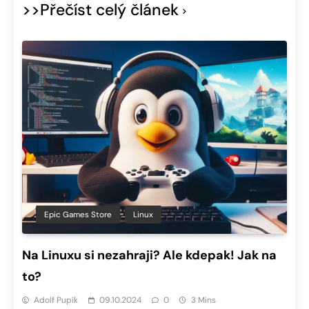
>>Přečíst celý článek
Epic Games Store
Linux
Na Linuxu si nezahraji? Ale kdepak! Jak na
to?
Adolf Pupík
09.10.2024
0
3 Mins