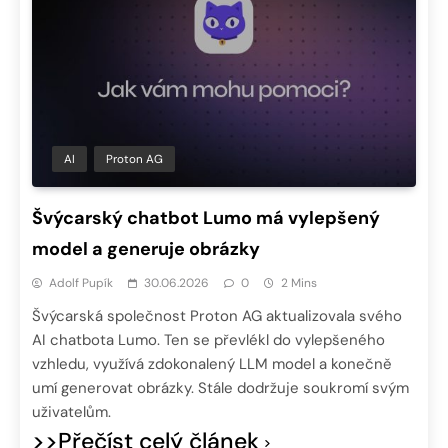
AI
Proton AG
Švýcarský chatbot Lumo má vylepšený
model a generuje obrázky
Adolf Pupík
30.06.2026
0
2 Mins
Švýcarská společnost Proton AG aktualizovala svého
AI chatbota Lumo. Ten se převlékl do vylepšeného
vzhledu, využívá zdokonalený LLM model a konečně
umí generovat obrázky. Stále dodržuje soukromí svým
uživatelům.
>>Přečíst celý článek