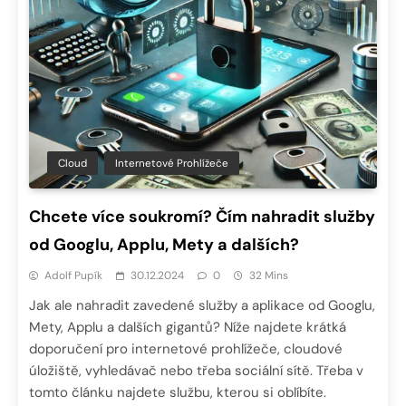
Cloud
Internetové Prohlížeče
Chcete více soukromí? Čím nahradit služby
od Googlu, Applu, Mety a dalších?
Adolf Pupík
30.12.2024
0
32 Mins
Jak ale nahradit zavedené služby a aplikace od Googlu,
Mety, Applu a dalších gigantů? Níže najdete krátká
doporučení pro internetové prohlížeče, cloudové
úložiště, vyhledávač nebo třeba sociální sítě. Třeba v
tomto článku najdete službu, kterou si oblíbíte.