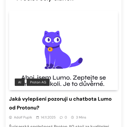
AI
Proton AG
Jaká vylepšení pozoruji u chatbota Lumo
od Protonu?
Adolf Pupík
14.11.2025
0
3 Mins
Švýcarská společnost Proton AG stojí za kvalitními