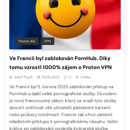
Proton AG
VPN
Ve Francii byl zablokován PornHub. Díky
tomu vzrostl 1000% zájem o Proton VPN
Adolf Pupík
10.06.2025
0
3 Mins
Ve Francii byl 5. června 2025 zablokován přístup na
PornHub a další velké pornografické služby. Důvodem
je nový francouzský zákon, který se snaží tyto služby
donutit ověřovat věk uživatelů platebními kartami
nebo průkazy totožnosti. Francie tak chce zamezit
mladistvím přístupu k pornografickému obsahu. Velmi
krátce po zablokování oznámila švýcarská služba