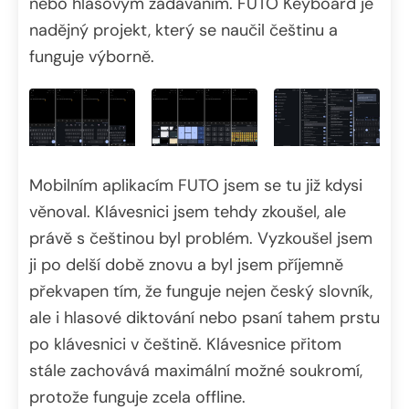
nebo hlasovým zadáváním. FUTO Keyboard je
nadějný projekt, který se naučil češtinu a
funguje výborně.
Mobilním aplikacím FUTO jsem se tu již kdysi
věnoval. Klávesnici jsem tehdy zkoušel, ale
právě s češtinou byl problém. Vyzkoušel jsem
ji po delší době znovu a byl jsem příjemně
překvapen tím, že funguje nejen český slovník,
ale i hlasové diktování nebo psaní tahem prstu
po klávesnici v češtině. Klávesnice přitom
stále zachovává maximální možné soukromí,
protože funguje zcela offline.