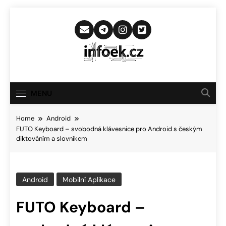
Skip
to
content
Infoek.cz
Web Věnující Se Technologickým
Novinkám
MENU
Home
Android
FUTO Keyboard – svobodná klávesnice pro Android s českým
diktováním a slovníkem
Android
Mobilní Aplikace
FUTO Keyboard –