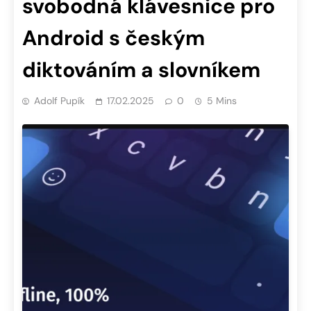
svobodná klávesnice pro
Android s českým
diktováním a slovníkem
Adolf Pupík
17.02.2025
0
5 Mins