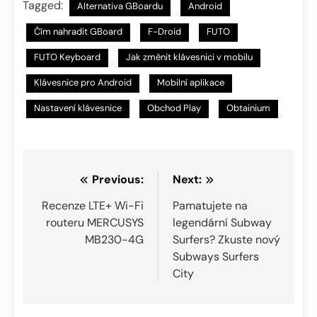
Tagged:
Alternativa GBoardu
Android
Čím nahradit GBoard
F-Droid
FUTO
FUTO Keyboard
Jak změnit klávesnici v mobilu
Klávesnice pro Android
Mobilní aplikace
Nastavení klávesnice
Obchod Play
Obtainium
Navigace
Previous:
Next:
pro
Recenze LTE+ Wi-Fi
Pamatujete na
routeru MERCUSYS
legendární Subway
příspěvek
MB230-4G
Surfers? Zkuste nový
Subways Surfers
City