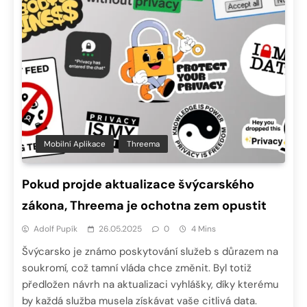
Mobilní Aplikace
Threema
Pokud projde aktualizace švýcarského
zákona, Threema je ochotna zem opustit
Adolf Pupík
26.05.2025
0
4 Mins
Švýcarsko je známo poskytování služeb s důrazem na
soukromí, což tamní vláda chce změnit. Byl totiž
předložen návrh na aktualizaci vyhlášky, díky kterému
by každá služba musela získávat vaše citlivá data.