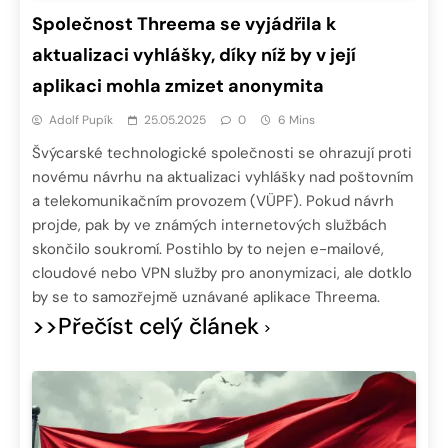
Společnost Threema se vyjádřila k
aktualizaci vyhlášky, díky níž by v její
aplikaci mohla zmizet anonymita
Adolf Pupík
25.05.2025
0
6 Mins
Švýcarské technologické společnosti se ohrazují proti
novému návrhu na aktualizaci vyhlášky nad poštovním
a telekomunikačním provozem (VÜPF). Pokud návrh
projde, pak by ve známých internetových službách
skončilo soukromí. Postihlo by to nejen e-mailové,
cloudové nebo VPN služby pro anonymizaci, ale dotklo
by se to samozřejmě uznávané aplikace Threema.
>>Přečíst celý článek