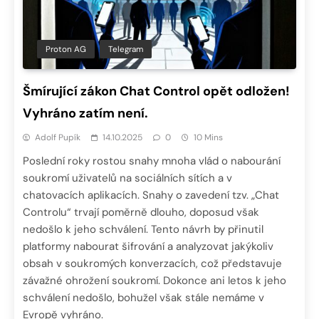
Proton AG
Telegram
Šmírující zákon Chat Control opět odložen!
Vyhráno zatím není.
Adolf Pupík
14.10.2025
0
10 Mins
Poslední roky rostou snahy mnoha vlád o nabourání
soukromí uživatelů na sociálních sítích a v
chatovacích aplikacích. Snahy o zavedení tzv. „Chat
Controlu“ trvají poměrně dlouho, doposud však
nedošlo k jeho schválení. Tento návrh by přinutil
platformy nabourat šifrování a analyzovat jakýkoliv
obsah v soukromých konverzacích, což představuje
závažné ohrožení soukromí. Dokonce ani letos k jeho
schválení nedošlo, bohužel však stále nemáme v
Evropě vyhráno.