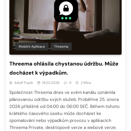
Mobilní Aplikace
Threema
Threema ohlásila chystanou údržbu. Může
docházet k výpadkům.
Adolf Pupík
18.02.2026
0
2 Mins
Společnost Threema dnes ve svém kanálu oznámila
plánovanou údržbu svých služeb. Proběhne 25. února
2026 přibližně od 04:00 do 06:00 SEČ. Během tohoto
krátkého časového úseku může docházet ke
zpomalování nebo výpadkům provozu v aplikacích
Threema Private, desktopové verze a webové verze.