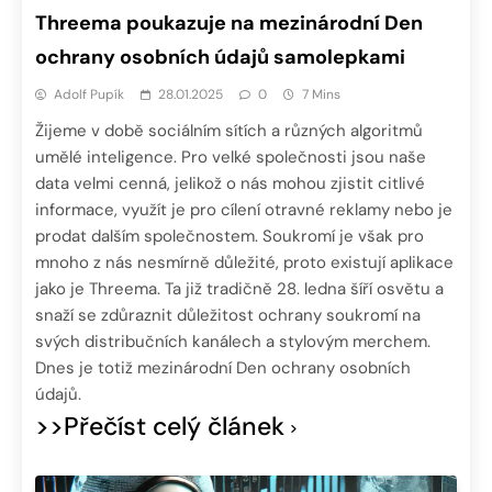
Threema poukazuje na mezinárodní Den
ochrany osobních údajů samolepkami
Adolf Pupík
28.01.2025
0
7 Mins
Žijeme v době sociálním sítích a různých algoritmů
umělé inteligence. Pro velké společnosti jsou naše
data velmi cenná, jelikož o nás mohou zjistit citlivé
informace, využít je pro cílení otravné reklamy nebo je
prodat dalším společnostem. Soukromí je však pro
mnoho z nás nesmírně důležité, proto existují aplikace
jako je Threema. Ta již tradičně 28. ledna šíří osvětu a
snaží se zdůraznit důležitost ochrany soukromí na
svých distribučních kanálech a stylovým merchem.
Dnes je totiž mezinárodní Den ochrany osobních
údajů.
>>Přečíst celý článek