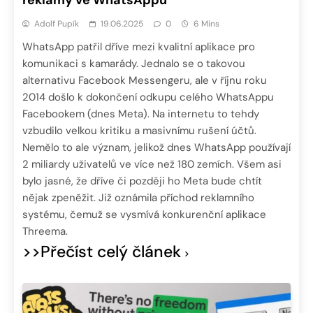
reklamy ve WhatsAppu
Adolf Pupík
19.06.2025
0
6 Mins
WhatsApp patřil dříve mezi kvalitní aplikace pro
komunikaci s kamarády. Jednalo se o takovou
alternativu Facebook Messengeru, ale v říjnu roku
2014 došlo k dokončení odkupu celého WhatsAppu
Facebookem (dnes Meta). Na internetu to tehdy
vzbudilo velkou kritiku a masivnímu rušení účtů.
Nemělo to ale význam, jelikož dnes WhatsApp používají
2 miliardy uživatelů ve více než 180 zemích. Všem asi
bylo jasné, že dříve či později ho Meta bude chtít
nějak zpeněžit. Již oznámila příchod reklamního
systému, čemuž se vysmívá konkurenční aplikace
Threema.
>>Přečíst celý článek