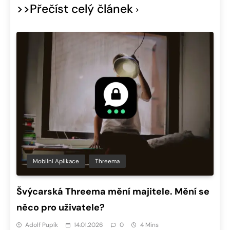
>>Přečíst celý článek
Mobilní Aplikace
Threema
Švýcarská Threema mění majitele. Mění se
něco pro uživatele?
Adolf Pupík
14.01.2026
0
4 Mins