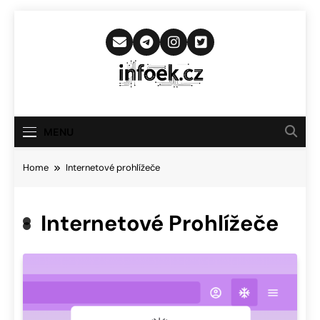
Skip
to
content
Infoek.cz
Web Věnující Se Technologickým
Novinkám
MENU
Home
Internetové prohlížeče
Internetové Prohlížeče