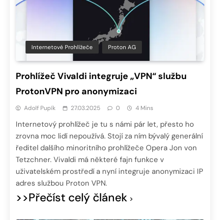
Internetové Prohlížeče
Proton AG
Prohlížeč Vivaldi integruje „VPN“ službu
ProtonVPN pro anonymizaci
Adolf Pupík
27.03.2025
0
4 Mins
Internetový prohlížeč je tu s námi pár let, přesto ho
zrovna moc lidí nepoužívá. Stojí za ním bývalý generální
ředitel dalšího minoritního prohlížeče Opera Jon von
Tetzchner. Vivaldi má některé fajn funkce v
uživatelském prostředí a nyní integruje anonymizaci IP
adres službou Proton VPN.
>>Přečíst celý článek