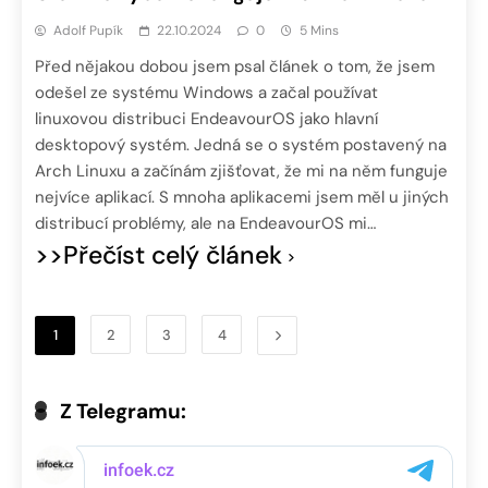
Adolf Pupík
22.10.2024
0
5 Mins
Před nějakou dobou jsem psal článek o tom, že jsem
odešel ze systému Windows a začal používat
linuxovou distribuci EndeavourOS jako hlavní
desktopový systém. Jedná se o systém postavený na
Arch Linuxu a začínám zjišťovat, že mi na něm funguje
nejvíce aplikací. S mnoha aplikacemi jsem měl u jiných
distribucí problémy, ale na EndeavourOS mi…
>>Přečíst celý článek
1
2
3
4
Z Telegramu: