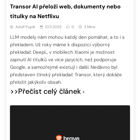
Transor AI přeloží web, dokumenty nebo
titulky na Netflixu
Adolf Pupík
10.11.2025
0
3 Mins
LLM modely nám mohou každý den pomáhat, a to i s
překladem. Už roky máme k dispozici výborný
překladač DeepL, v mobilech Xiaomi je možnost
zapnutí AI titulků ve více jazycích, než podporuje
Google, a samozřejmě existují i další. Nedávno byl
představen čínský překladač Transor, který dokáže
přeložit jakýkoliv obsah.
>>Přečíst celý článek