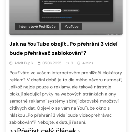
Internetové Prohlížeče
YouTube
Jak na YouTube obejít „Po přehrání 3 videí
bude přehrávač zablokován“?
Adolf Pupík
05.06.2025
0
4 Mins
Používáte ve vašem internetovém prohlížeči blokátory
reklam? V dnešní době je to dle mého názoru nutností,
jelikož nejde pouze o reklamy, ale takové nástroje
blokují sledující prvky na webových stránkách a ony
samotné reklamní systémy sbírají obrovské množství
citlivých dat. Objevilo se vám na YouTube okno s
hláškou „Po přehrání 3 videí bude videopřehrávač
zablokován“? Nebojte, existují řešení.
>>Přečíst celý článek