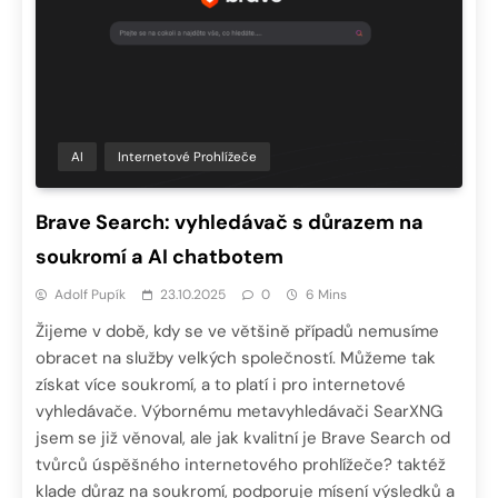
AI
Internetové Prohlížeče
Brave Search: vyhledávač s důrazem na
soukromí a AI chatbotem
Adolf Pupík
23.10.2025
0
6 Mins
Žijeme v době, kdy se ve většině případů nemusíme
obracet na služby velkých společností. Můžeme tak
získat více soukromí, a to platí i pro internetové
vyhledávače. Výbornému metavyhledávači SearXNG
jsem se již věnoval, ale jak kvalitní je Brave Search od
tvůrců úspěšného internetového prohlížeče? taktéž
klade důraz na soukromí, podporuje mísení výsledků a