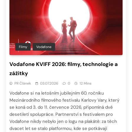
Filmy
Vodafone
Vodafone KVIFF 2026: filmy, technologie a
zážitky
PR Článek
03.07.2026
0
12 Mins
Vodafone si na letošním jubilejním 60. ročníku
Mezinárodního filmového festivalu Karlovy Vary, který
se koná od 3. do 11. července 2026, připomíná dvě
desetiletí spolupráce. Partnerství s festivalem pro
Vodafone nikdy nebylo jen o logu na plakátě: za těch
dvacet let se stalo platformou, kde se potkávají