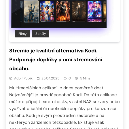
Filmy
Seriály
Stremio je kvalitní alternativa Kodi.
Podporuje doplňky a umí stremování
obsahu.
Adolf Pupík
25.04.2025
0
5 Mins
Multimediálních aplikací je dnes poměrně dost.
Nejznámější je pravděpodobně Kodi. Do této aplikace
můžete připojit externí disky, vlastní NAS servery nebo
využívat oficiální či neoficiální doplňky pro konzumaci
obsahu. Kodi je svým prostředím zastaralé a na
některých zařízeních těžkopádné. Existuje však