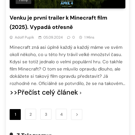
Venku je první trailer k Minecraft film
(2025). Vypadá otřesně
Adolf Pupík
05.09.2024
0
1 Mins
Minecraft zná asi úplně každý a každý máme ve svém
okolí někoho, co u této hry trávil velké množství času.
Kdysi se totiž jednalo o velmi populární hru. Co takhle
film Minecraft? O tom se mluvilo opravdu dlouho, ale
dokážete si takový film opravdu představit? Já
rozhodně ne. Oficiálně se potvrdilo, že se na takovém…
>>Přečíst celý článek
1
2
3
4