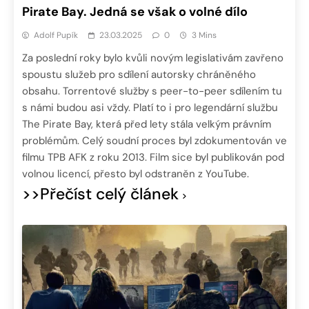
Pirate Bay. Jedná se však o volné dílo
Adolf Pupík
23.03.2025
0
3 Mins
Za poslední roky bylo kvůli novým legislativám zavřeno
spoustu služeb pro sdílení autorsky chráněného
obsahu. Torrentové služby s peer-to-peer sdílením tu
s námi budou asi vždy. Platí to i pro legendární službu
The Pirate Bay, která před lety stála velkým právním
problémům. Celý soudní proces byl zdokumentován ve
filmu TPB AFK z roku 2013. Film sice byl publikován pod
volnou licencí, přesto byl odstraněn z YouTube.
>>Přečíst celý článek