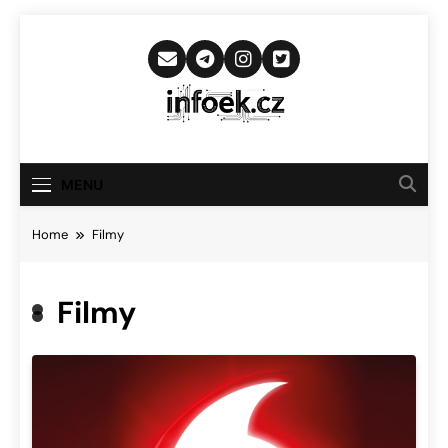
Skip
to
content
Infoek.cz
Web Věnující Se Technologickým
Novinkám
MENU
Home
Filmy
Filmy