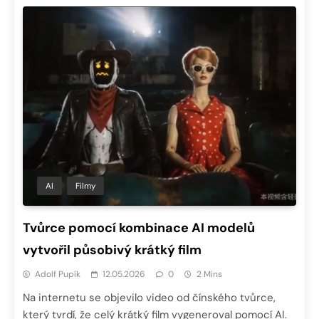
AI
Filmy
Tvůrce pomocí kombinace AI modelů
vytvořil působivý krátký film
Adolf Pupík
12.05.2026
0
2 Mins
Na internetu se objevilo video od čínského tvůrce,
který tvrdí, že celý krátký film vygeneroval pomocí AI.