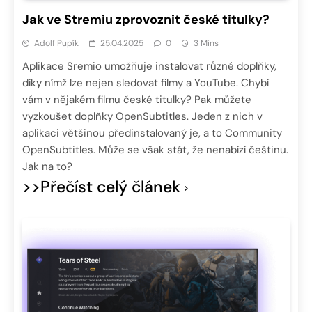
Jak ve Stremiu zprovoznit české titulky?
Adolf Pupík
25.04.2025
0
3 Mins
Aplikace Sremio umožňuje instalovat různé doplňky,
díky nímž lze nejen sledovat filmy a YouTube. Chybí
vám v nějakém filmu české titulky? Pak můžete
vyzkoušet doplňky OpenSubtitles. Jeden z nich v
aplikaci většinou předinstalovaný je, a to Community
OpenSubtitles. Může se však stát, že nenabízí češtinu.
Jak na to?
>>Přečíst celý článek