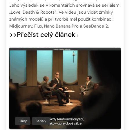
Jeho výsledek se v komentářích srovnává se seriálem
„Love, Death & Robots“. Ve videu jsou vidět zmínky
známých modelů a při tvorbě měl použít kombinaci:
Midjourney, Flux, Nano Banana Pro a SeeDance 2.
>>Přečíst celý článek
Filmy
Seriály