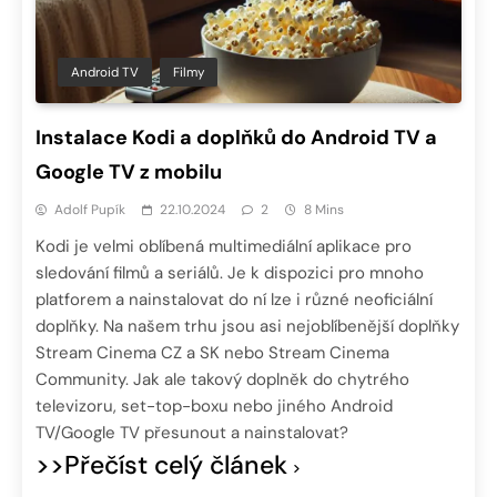
Android TV
Filmy
Instalace Kodi a doplňků do Android TV a
Google TV z mobilu
Adolf Pupík
22.10.2024
2
8 Mins
Kodi je velmi oblíbená multimediální aplikace pro
sledování filmů a seriálů. Je k dispozici pro mnoho
platforem a nainstalovat do ní lze i různé neoficiální
doplňky. Na našem trhu jsou asi nejoblíbenější doplňky
Stream Cinema CZ a SK nebo Stream Cinema
Community. Jak ale takový doplněk do chytrého
televizoru, set-top-boxu nebo jiného Android
TV/Google TV přesunout a nainstalovat?
>>Přečíst celý článek