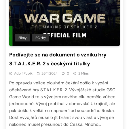
Filmy
PC Hry
Podívejte se na dokument o vzniku hry
S.T.A.L.K.E.R. 2 s českými titulky
Adolf Pupík
26.11.2024
0
2 Mins
Po opravdu velice dlouhém čekání došlo k vydání
očekávané hry S.T.A.L.K.E.R. 2. Vývojářské studio GSC
Game World to s vývojem nového dílu nemělo vůbec
jednoduché. Vývoj probíhal v domovské Ukrajině, ale
pak došlo k velkému napadení od sousedního Ruska.
Dost vývojářů muselo jít bránit svou vlast a vývoj se
nakonec musel přesunout do Česka. Mnoho…