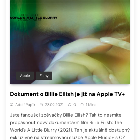
Apple
Filmy
Dokument o Billie Eilish je již na Apple TV+
Adolf Pupík
28.02.2021
0
1 Mins
Jste fanoušci zpěvačky Billie Eilish? Tak to nesmíte
propásnout nový dokumentární film Billie Eilish: The
World’s A Little Blurry (2021). Ten je aktuálně dostupný
exkluzivně na streamovací službě Apple Music+ s CZ