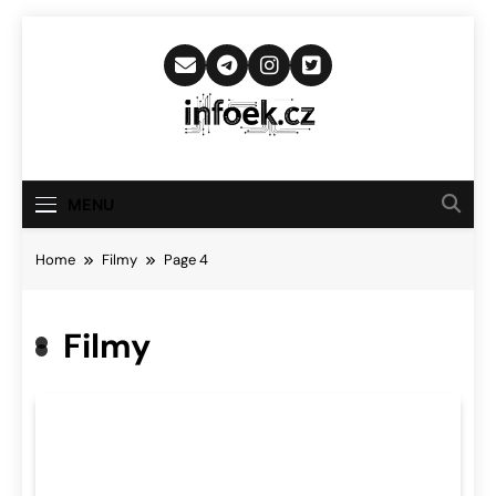
Skip
to
content
Infoek.cz
Web Věnující Se Technologickým
Novinkám
MENU
Home
Filmy
Page 4
Filmy