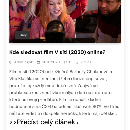
Filmy
Kde sledovat film V síti (2020) online?
Adolf Pupík
06.10.2020
0
2 Mins
Film V síti (2020) od režisérů Barbory Chalupové a
Víta Klusáka asi není ani třeba dlouze popisovat,
protože jej každý moc dobře zná. Zabývá se
problematikou zneužívání malých dětí na internetu,
které oslovují predátoři. Film si odnáší kladná
hodnocení a na ČSFD si odnesl slušných 80%. Ve filmu
můžete vidět tři dospělé herečky, které mají dětské…
>>Přečíst celý článek