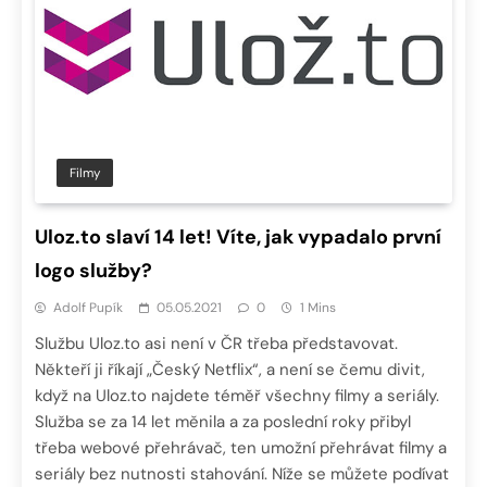
Filmy
Uloz.to slaví 14 let! Víte, jak vypadalo první
logo služby?
Adolf Pupík
05.05.2021
0
1 Mins
Službu Uloz.to asi není v ČR třeba představovat.
Někteří ji říkají „Český Netflix“, a není se čemu divit,
když na Uloz.to najdete téměř všechny filmy a seriály.
Služba se za 14 let měnila a za poslední roky přibyl
třeba webové přehrávač, ten umožní přehrávat filmy a
seriály bez nutnosti stahování. Níže se můžete podívat