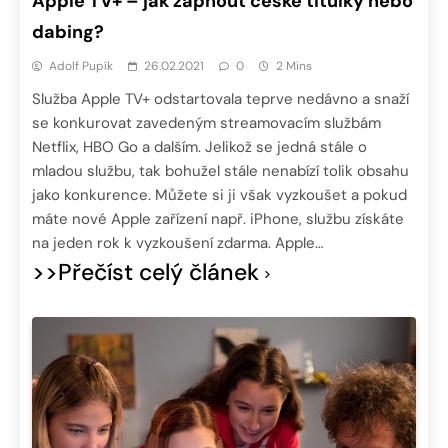
Apple TV+ – jak zapnout české titulky nebo
dabing?
Adolf Pupík
26.02.2021
0
2 Mins
Služba Apple TV+ odstartovala teprve nedávno a snaží
se konkurovat zavedeným streamovacím službám
Netflix, HBO Go a dalším. Jelikož se jedná stále o
mladou službu, tak bohužel stále nenabízí tolik obsahu
jako konkurence. Můžete si ji však vyzkoušet a pokud
máte nové Apple zařízení např. iPhone, službu získáte
na jeden rok k vyzkoušení zdarma. Apple…
>>Přečíst celý článek