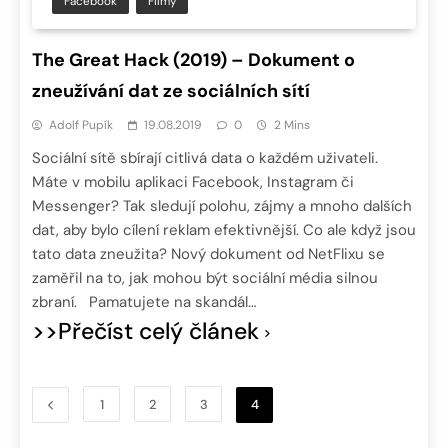
Facebook
Filmy
The Great Hack (2019) – Dokument o
zneužívání dat ze sociálních sítí
Adolf Pupík
19.08.2019
0
2 Mins
Sociální sítě sbírají citlivá data o každém uživateli.
Máte v mobilu aplikaci Facebook, Instagram či
Messenger? Tak sledují polohu, zájmy a mnoho dalších
dat, aby bylo cílení reklam efektivnější. Co ale když jsou
tato data zneužita? Nový dokument od NetFlixu se
zaměřil na to, jak mohou být sociální média silnou
zbraní. Pamatujete na skandál…
>>Přečíst celý článek
1
2
3
4