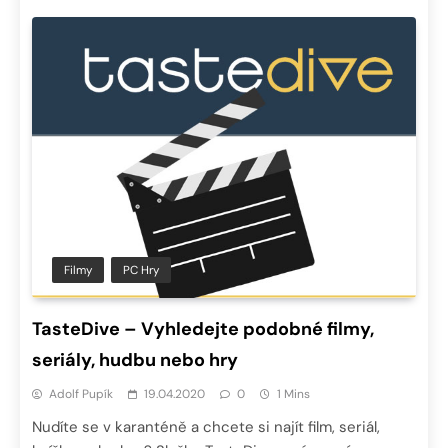
Filmy
PC Hry
TasteDive – Vyhledejte podobné filmy,
seriály, hudbu nebo hry
Adolf Pupík
19.04.2020
0
1 Mins
Nudíte se v karanténě a chcete si najít film, seriál,