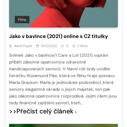
Filmy
Jako v bavlnce (2021) online s CZ titulky
Adolf Pupík
19.03.2021
0
2 Mins
Snímek Jako v bavlnce/I Care a Lot (2021) vypráví
příběh zákonné opatrovnice zdravotně
handicapovaných seniorů. V hlavní roli tedy uvidíte
herečku Rosamund Pike, která ve filmu hraje postavu
Marla Grayson. Marla je jednoduše podvodnicí, která
seniory elegantně okrade o jejich majetek, ten pak
jako zákonná opatrovnice rozprodává. Jejím cílem jsou
tedy finančně zajištění senioři, kteří…
>>Přečíst celý článek