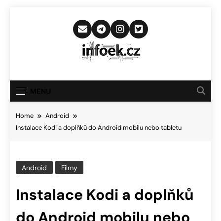
Skip
to
content
Infoek.cz
Web Věnující Se Technologickým
Novinkám
MENU
Home
Android
Instalace Kodi a doplňků do Android mobilu nebo tabletu
Android
Filmy
Instalace Kodi a doplňků
do Android mobilu nebo