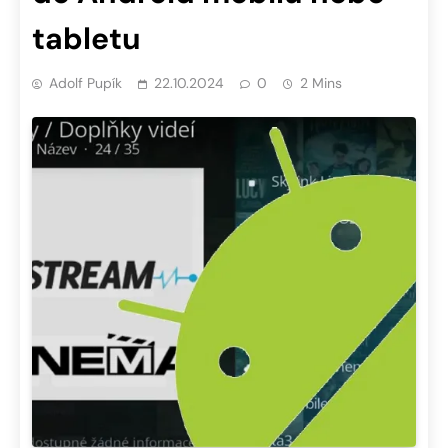
tabletu
Adolf Pupík
22.10.2024
0
2 Mins