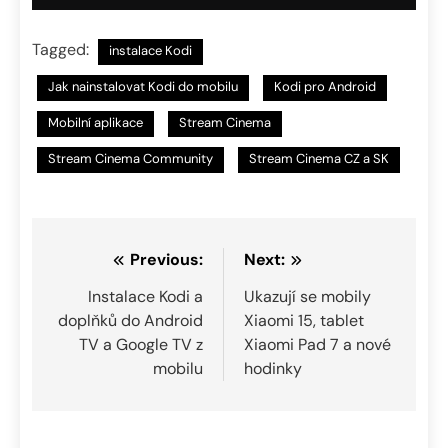
Tagged:
instalace Kodi
Jak nainstalovat Kodi do mobilu
Kodi pro Android
Mobilní aplikace
Stream Cinema
Stream Cinema Community
Stream Cinema CZ a SK
Navigace
Previous:
Next:
pro
Instalace Kodi a
Ukazují se mobily
doplňků do Android
Xiaomi 15, tablet
příspěvek
TV a Google TV z
Xiaomi Pad 7 a nové
mobilu
hodinky