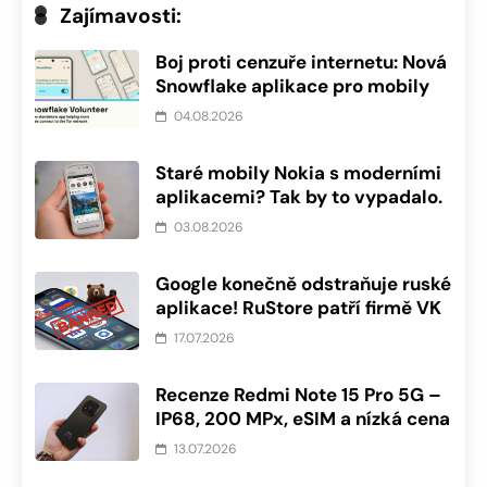
Zajímavosti:
Boj proti cenzuře internetu: Nová
Snowflake aplikace pro mobily
04.08.2026
Staré mobily Nokia s moderními
aplikacemi? Tak by to vypadalo.
03.08.2026
Google konečně odstraňuje ruské
aplikace! RuStore patří firmě VK
17.07.2026
Recenze Redmi Note 15 Pro 5G –
IP68, 200 MPx, eSIM a nízká cena
13.07.2026