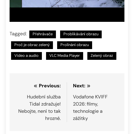
Tagged:
Přehrávače
Problikávání obrazu
Proč je obraz zelený
Prolínání obrazu
Video a audio
VLC Media Player
Zelený obraz
Navigace
Previous:
Next:
pro
Hudební služba
Vodafone KVIFF
Tidal zdražuje!
2026: filmy,
příspěvek
Nebojte, není to tak
technologie a
hrozné.
zážitky