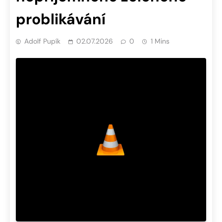
problikávání
Adolf Pupík
02.07.2026
0
1 Mins