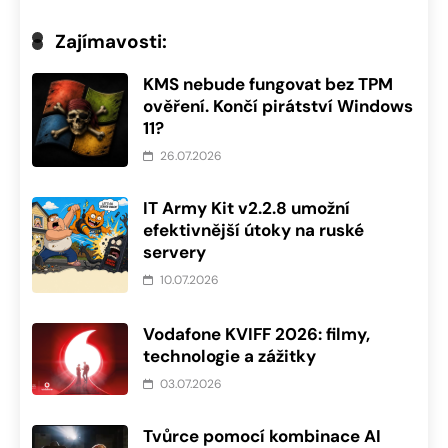
Zajímavosti:
KMS nebude fungovat bez TPM
ověření. Končí pirátství Windows
11?
26.07.2026
IT Army Kit v2.2.8 umožní
efektivnější útoky na ruské
servery
10.07.2026
Vodafone KVIFF 2026: filmy,
technologie a zážitky
03.07.2026
Tvůrce pomocí kombinace AI