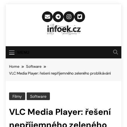
Skip
to
content
Infoek.cz
Web Věnující Se Technologickým
Novinkám
MENU
Home
Software
VLC Media Player: řešení nepříjemného zeleného problikávání
Filmy
Software
VLC Media Player: řešení
nepříjemného zeleného