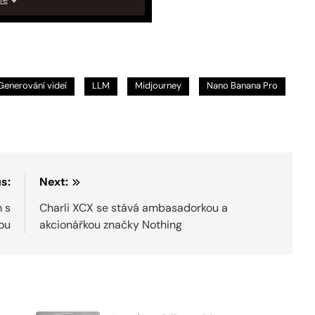
Generování videí
LLM
Midjourney
Nano Banana Pro
s:
Next:
 s
Charli XCX se stává ambasadorkou a
ou
akcionářkou značky Nothing