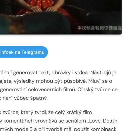
infoek na Telegramu
ají generovat text, obrázky i videa. Nástrojů je
ajete, výsledky mohou být působivé. Mluví se o
generování celovečerních filmů. Čínský tvůrce se
k není vůbec špatný.
tvůrce, který tvrdí, že celý krátký film
v komentářích srovnává se seriálem „Love, Death
ámých modelů a při tvorbě měl použít kombinaci: