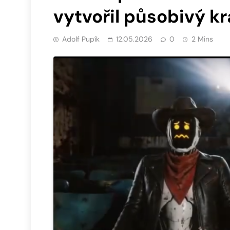
vytvořil působivý kr
Adolf Pupík
12.05.2026
0
2 Mins