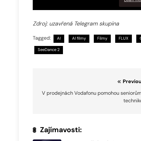
Zdroj: uzavřená Telegram skupina
Tagged:
AI
AI filmy
Filmy
FLUX
SeeDance 2
Navigace
Previou
pro
V prodejnách Vodafonu pomohou seniorům
technik
příspěvek
Zajímavosti: