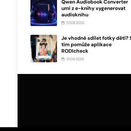
Qwen Audiobook Converter
umí z e-knihy vygenerovat
audioknihu
07.08.2026
Je vhodné sdílet fotky dětí? 
tím pomůže aplikace
RODIcheck
01.08.2026