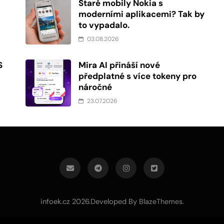
Staré mobily Nokia s
moderními aplikacemi? Tak by
to vypadalo.
03.08.2026
S
Mira AI přináší nové
předplatné s více tokeny pro
náročné
23.07.2026
infoek.cz 2026.Developed By
.
BlazeThemes