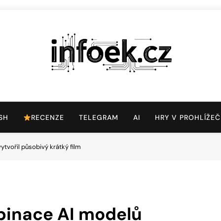
Infoek.cz
Web Věnující Se Technologickým Novinkám
SH
RECENZE
TELEGRAM
AI
HRY V PROHLÍŽEČ
tvořil působivý krátký film
binace AI modelů