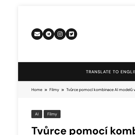
Skip
to
content
TRANSLATE TO ENGLI
Home
Filmy
Tvůrce pomocí kombinace AI modelů vy
AI
Filmy
Tvůrce pomocí kom