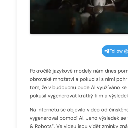
Follow @
Pokročilé jazykové modely nám dnes pomáh
obrovské množství a pokud si s nimi pohr
tom, že v budoucnu bude AI využíváno ke 
pokusil vygenerovat krátký film a výslede
Na internetu se objevilo video od čínského 
vygeneroval pomocí AI. Jeho výsledek se 
& Robots“. Ve videu jsou vidět zmínky zn