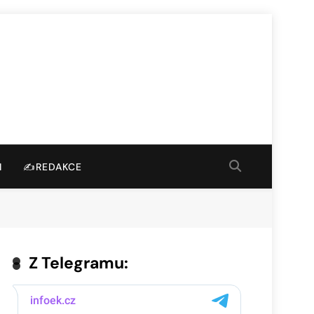
I
✍️REDAKCE
Z Telegramu: