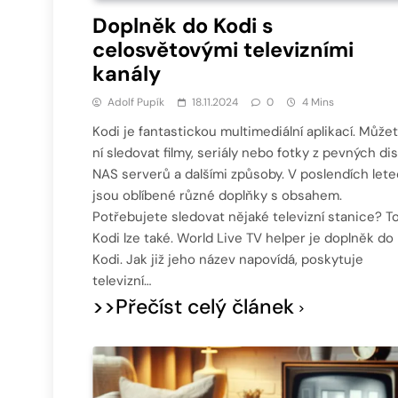
Doplněk do Kodi s
celosvětovými televizními
kanály
Adolf Pupík
18.11.2024
0
4 Mins
Kodi je fantastickou multimediální aplikací. Může
ní sledovat filmy, seriály nebo fotky z pevných dis
NAS serverů a dalšími způsoby. V poslendích let
jsou oblíbené různé doplňky s obsahem.
Potřebujete sledovat nějaké televizní stanice? To
Kodi lze také. World Live TV helper je doplněk do
Kodi. Jak již jeho název napovídá, poskytuje
televizní…
>>Přečíst celý článek