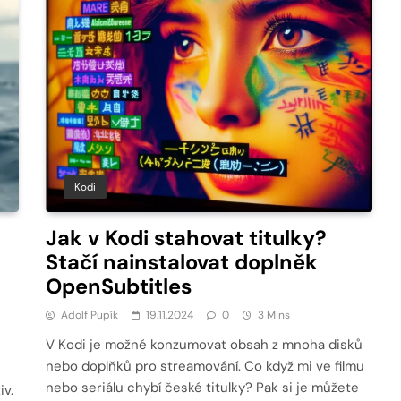
Kodi
Jak v Kodi stahovat titulky?
Stačí nainstalovat doplněk
OpenSubtitles
Adolf Pupík
19.11.2024
0
3 Mins
V Kodi je možné konzumovat obsah z mnoha disků
nebo doplňků pro streamování. Co když mi ve filmu
nebo seriálu chybí české titulky? Pak si je můžete
iv.