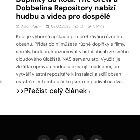
Dobbelina Repository nabízí
hudbu a videa pro dospělé
Adolf Pupík
02.02.2023
0
5 Mins
Kodi je výborná aplikace pro přehrávání různého
obsahu. Přidat do ní můžete různé doplňky s filmy,
seriály, hudbou, konzumovat vlastní obsah ze svého
cloudového úložiště, NAS serveru atd. Využití je
zkrátka opravdu hodně a existují i nadšenci, co
vytváří vlastní repozitáře k instalaci a sdílí obsah
mé
ostatním. V tomto článku jsem se podíval na dva…
>>Přečíst celý článek