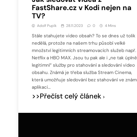
FastShare.cz v Kodi nejen na
TV?
Adolf Pupík
28.11.2023
0
4 Mins
Stále stahujete video obsah? To se dnes už tolik
nedělá, protože na našem trhu působí velké
množství legitimních streamovacích služeb např.
Netflix a HBO MAX. Jsou tu pak ale i „ne tak úplně
legitimní“ služby pro stahování a sledování video
obsahu. Známá je třeba služba Stream Cinema,
která umožňuje sledování bez stahování ve zná
aplikaci…
>>Přečíst celý článek