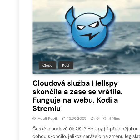
Cloud
Kodi
Cloudová služba Hellspy
skončila a zase se vrátila.
Funguje na webu, Kodi a
Stremiu
Adolf Pupík
15.06.2025
0
4 Mins
České cloudové úložiště Hellspy již před nějakou
dobou skončilo, jelikož naráželo na změnu legislat