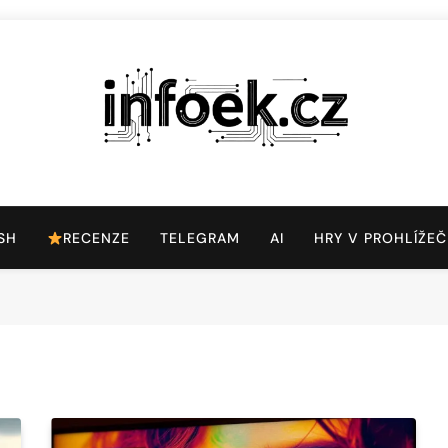
Infoek.cz
Web Věnující Se Technologickým Novinkám
SH
RECENZE
TELEGRAM
AI
HRY V PROHLÍŽEČ