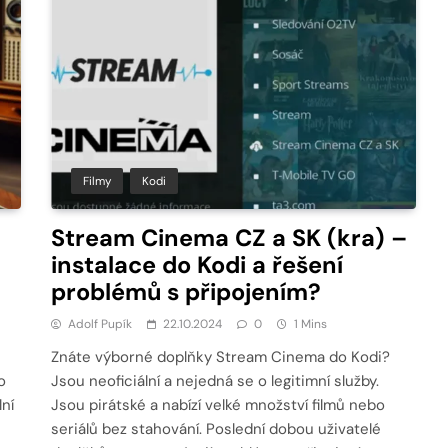
Filmy
Kodi
Stream Cinema CZ a SK (kra) –
instalace do Kodi a řešení
problémů s připojením?
Adolf Pupík
22.10.2024
0
1 Mins
Znáte výborné doplňky Stream Cinema do Kodi?
o
Jsou neoficiální a nejedná se o legitimní služby.
lní
Jsou pirátské a nabízí velké množství filmů nebo
seriálů bez stahování. Poslední dobou uživatelé