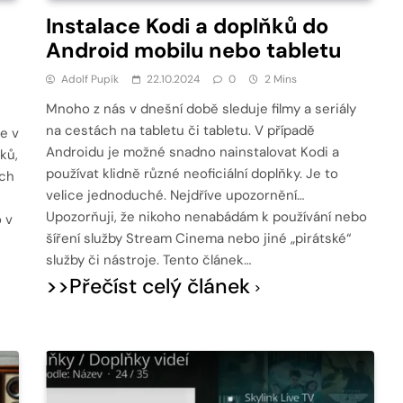
Instalace Kodi a doplňků do
Android mobilu nebo tabletu
Adolf Pupík
22.10.2024
0
2 Mins
Mnoho z nás v dnešní době sleduje filmy a seriály
na cestách na tabletu či tabletu. V případě
te v
Androidu je možné snadno nainstalovat Kodi a
ků,
používat klidně různé neoficiální doplňky. Je to
ech
velice jednoduché. Nejdříve upozornění…
Upozorňuji, že nikoho nenabádám k používání nebo
 v
šíření služby Stream Cinema nebo jiné „pirátské“
služby či nástroje. Tento článek…
>>Přečíst celý článek