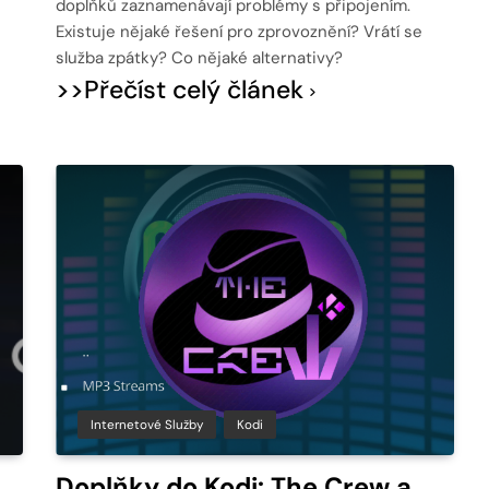
doplňků zaznamenávají problémy s připojením.
Existuje nějaké řešení pro zprovoznění? Vrátí se
služba zpátky? Co nějaké alternativy?
>>Přečíst celý článek
Internetové Služby
Kodi
Doplňky do Kodi: The Crew a