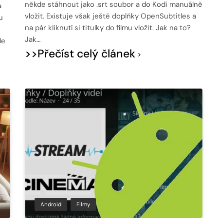
někde stáhnout jako .srt soubor a do Kodi manuálně
a
vložit. Existuje však ještě doplňky OpenSubtitles a
u
na pár kliknutí si titulky do filmu vložit. Jak na to?
Jak…
le
>>Přečíst celý článek
Android
Filmy