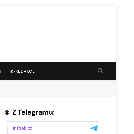
I
✍️REDAKCE
Z Telegramu: