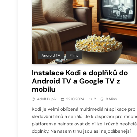
Android TV
Filmy
Instalace Kodi a doplňků do
Android TV a Google TV z
mobilu
Adolf Pupík
22.10.2024
2
8 Mins
Kodi je velmi oblíbená multimediální aplikace pro
sledování filmů a seriálů. Je k dispozici pro mnoh
platforem a nainstalovat do ní lze i různé neoficiá
doplňky. Na našem trhu jsou asi nejoblíbenější