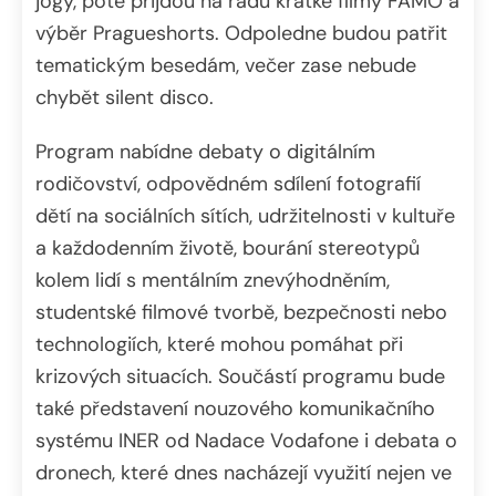
jógy, poté přijdou na řadu krátké filmy FAMO a
výběr Pragueshorts. Odpoledne budou patřit
tematickým besedám, večer zase nebude
chybět silent disco.
Program nabídne debaty o digitálním
rodičovství, odpovědném sdílení fotografií
dětí na sociálních sítích, udržitelnosti v kultuře
a každodenním životě, bourání stereotypů
kolem lidí s mentálním znevýhodněním,
studentské filmové tvorbě, bezpečnosti nebo
technologiích, které mohou pomáhat při
krizových situacích. Součástí programu bude
také představení nouzového komunikačního
systému INER od Nadace Vodafone i debata o
dronech, které dnes nacházejí využití nejen ve