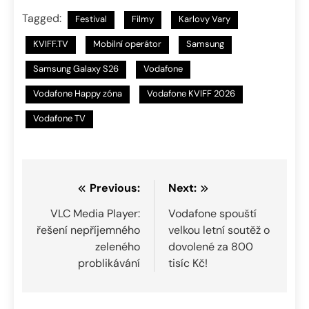
Tagged:
Festival
Filmy
Karlovy Vary
KVIFF.TV
Mobilní operátor
Samsung
Samsung Galaxy S26
Vodafone
Vodafone Happy zóna
Vodafone KVIFF 2026
Vodafone TV
Navigace
Previous:
Next:
pro
VLC Media Player:
Vodafone spouští
řešení nepříjemného
velkou letní soutěž o
příspěvek
zeleného
dovolené za 800
problikávání
tisíc Kč!