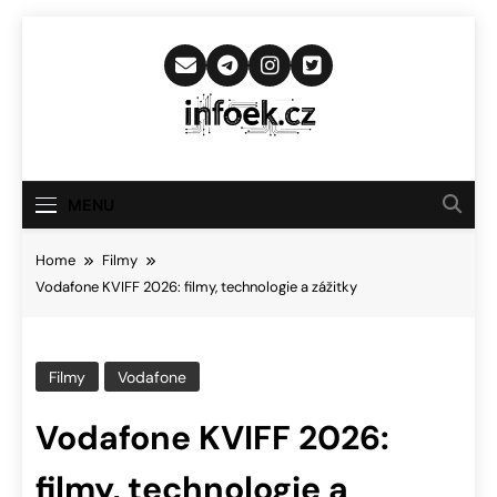
Skip
to
content
Infoek.cz
Web Věnující Se Technologickým
Novinkám
MENU
Home
Filmy
Vodafone KVIFF 2026: filmy, technologie a zážitky
Filmy
Vodafone
Vodafone KVIFF 2026:
filmy, technologie a