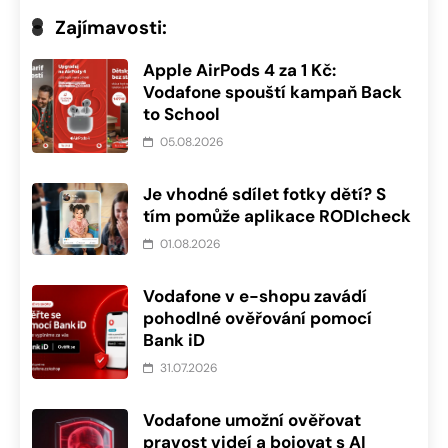
Zajímavosti:
Apple AirPods 4 za 1 Kč:
Vodafone spouští kampaň Back
to School
05.08.2026
Je vhodné sdílet fotky dětí? S
tím pomůže aplikace RODIcheck
01.08.2026
Vodafone v e-shopu zavádí
pohodlné ověřování pomocí
Bank iD
31.07.2026
Vodafone umožní ověřovat
pravost videí a bojovat s AI