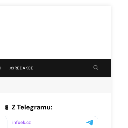
I
✍️REDAKCE
Z Telegramu: