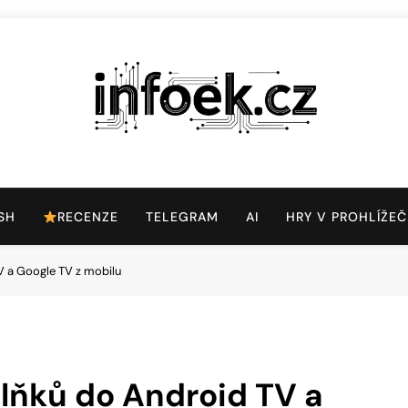
Infoek.cz
Web Věnující Se Technologickým Novinkám
SH
RECENZE
TELEGRAM
AI
HRY V PROHLÍŽEČ
V a Google TV z mobilu
plňků do Android TV a