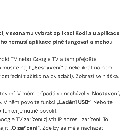
cí, v seznamu vybrat aplikaci Kodi a u aplikace
toho nemusí aplikace plně fungovat a mohou
roid TV nebo Google TV a tam přejděte
 musíte najít
„Sestavení“
a několikrát na něm
rostřední tlačítko na ovladači). Zobrazí se hláška,
stavení. V mém případě se nacházel v:
Nastavení,
e
. V něm povolte funkci
„Ladění USB“
. Nebojte,
funkci je nutné povolit.
le TV zařízení zjistit IP adresu zařízení. To
ajít
„O zařízení“
. Zde by se měla nacházet