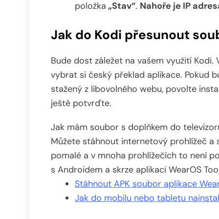
položka
„Stav“
.
Nahoře je IP adres
Jak do Kodi přesunout sou
Bude dost záležet na vašem využití Kodi.
vybrat si český překlad aplikace. Pokud bu
stažený z libovolného webu, povolte instal
ještě potvrďte.
Jak mám soubor s doplňkem do televizoru
Můžete stáhnout internetový prohlížeč a s
pomalé a v mnoha prohlížečích to není po
s Androidem a skrze aplikaci WearOS Too
Stáhnout APK soubor aplikace Wea
Jak do mobilu nebo tabletu nainst