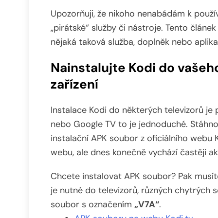
Upozorňuji, že nikoho nenabádám k použív
„pirátské“ služby či nástroje. Tento článe
nějaká taková služba, doplněk nebo aplika
Nainstalujte Kodi do vaše
zařízení
Instalace Kodi do některých televizorů je
nebo Google TV to je jednoduché. Stáhno
instalační APK soubor z oficiálního webu K
webu, ale dnes konečně vychází častěji ak
Chcete instalovat APK soubor? Pak musíte
je nutné do televizorů, různých chytrých
soubor s označením
„V7A“
.