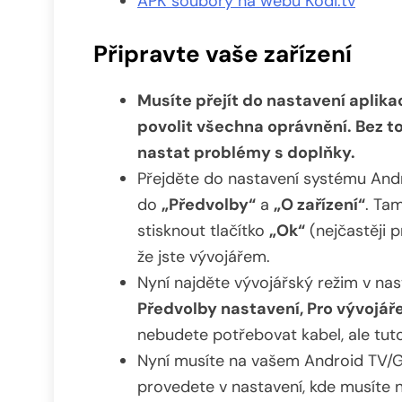
APK soubory na webu Kodi.tv
Připravte vaše zařízení
Musíte přejít do nastavení aplika
povolit všechna oprávnění. Bez 
nastat problémy s doplňky.
Přejděte do nastavení systému And
do
„Předvolby“
a
„O zařízení“
. Tam
stisknout tlačítko
„Ok“
(nejčastěji p
že jste vývojářem.
Nyní najděte vývojářský režim v na
Předvolby nastavení, Pro vývojář
nebudete potřebovat kabel, ale tuto 
Nyní musíte na vašem Android TV/Goog
provedete v nastavení, kde musíte n