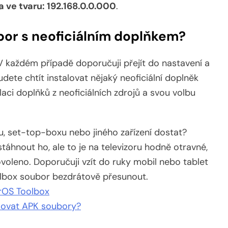
a ve tvaru: 192.168.0.0.000
.
bor s neoficiálním doplňkem?
 V každém případě doporučuji přejít do nastavení a
dete chtít instalovat nějaký neoficiální doplněk
aci doplňků z neoficiálních zdrojů a svou volbu
, set-top-boxu nebo jiného zařízení dostat?
táhnout ho, ale to je na televizoru hodně otravné,
voleno. Doporučuji vzít do ruky mobil nebo tablet
lbox soubor bezdrátově přesunout.
rOS Toolbox
alovat APK soubory?