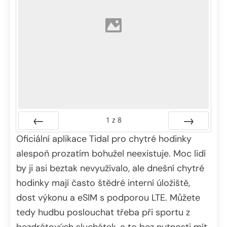
1
z
8
Oficiální aplikace Tidal pro chytré hodinky
Předchozí
Další
alespoň prozatím bohužel neexistuje. Moc lidí
by ji asi beztak nevyužívalo, ale dnešní chytré
hodinky mají často štědré interní úložiště,
dost výkonu a eSIM s podporou LTE. Můžete
tedy hudbu poslouchat třeba při sportu z
bezdrátových sluchátek, a to bez nutnosti mít