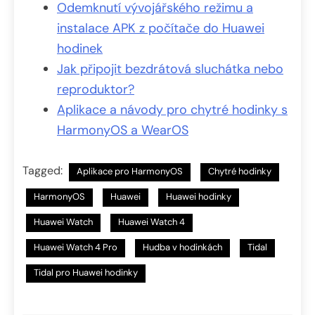
Odemknutí vývojářského režimu a
instalace APK z počítače do Huawei
hodinek
Jak připojit bezdrátová sluchátka nebo
reproduktor?
Aplikace a návody pro chytré hodinky s
HarmonyOS a WearOS
Tagged:
Aplikace pro HarmonyOS
Chytré hodinky
HarmonyOS
Huawei
Huawei hodinky
Huawei Watch
Huawei Watch 4
Huawei Watch 4 Pro
Hudba v hodinkách
Tidal
Tidal pro Huawei hodinky