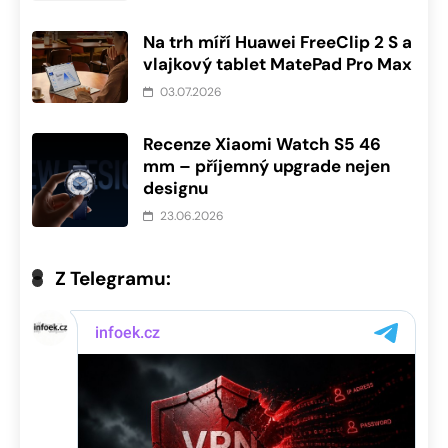
Na trh míří Huawei FreeClip 2 S a
vlajkový tablet MatePad Pro Max
03.07.2026
Recenze Xiaomi Watch S5 46
mm – příjemný upgrade nejen
designu
23.06.2026
Z Telegramu: