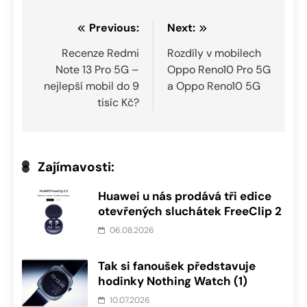
Navigace
Previous:
Next:
pro
Recenze Redmi
Rozdíly v mobilech
Note 13 Pro 5G –
Oppo Reno10 Pro 5G
příspěvek
nejlepší mobil do 9
a Oppo Reno10 5G
tisíc Kč?
Zajímavosti:
Huawei u nás prodává tři edice
otevřených sluchátek FreeClip 2
06.08.2026
Tak si fanoušek představuje
hodinky Nothing Watch (1)
10.07.2026