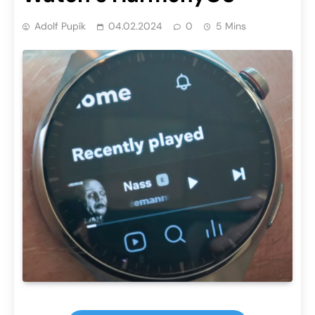
Adolf Pupík
04.02.2024
0
5 Mins