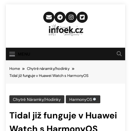
Skip
to
content
Infoek.cz
Web Věnující Se Technologickým
Novinkám
MENU
Home
Chytré náramky/hodinky
Tidal již funguje v Huawei Watch s HarmonyOS
Chytré Náramky/hodinky
HarmonyOS
Tidal již funguje v Huawei
Watch s HarmonyOS