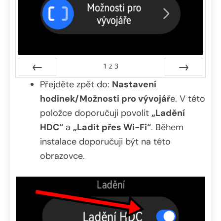
1
z
3
Předchozí
Přejděte zpět do:
Nastavení
Další
hodinek/Možnosti pro vývojář
e. V této
položce doporučuji povolit
„Ladění
HDC“
a
„Ladit přes Wi-Fi“
. Během
instalace doporučuji být na této
obrazovce.