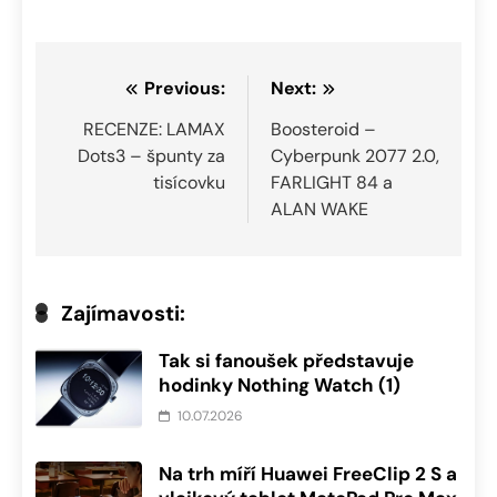
Navigace
Previous:
Next:
pro
RECENZE: LAMAX
Boosteroid –
Dots3 – špunty za
Cyberpunk 2077 2.0,
příspěvek
tisícovku
FARLIGHT 84 a
ALAN WAKE
Zajímavosti:
Tak si fanoušek představuje
hodinky Nothing Watch (1)
10.07.2026
Na trh míří Huawei FreeClip 2 S a