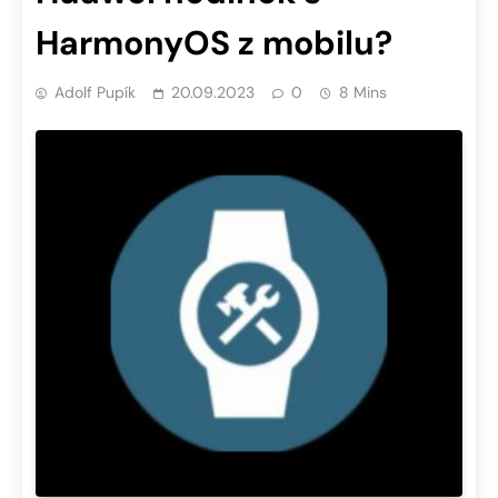
HarmonyOS z mobilu?
Adolf Pupík
20.09.2023
0
8 Mins