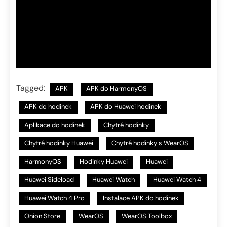
Tagged:
APK
APK do HarmonyOS
APK do hodinek
APK do Huawei hodinek
Aplikace do hodinek
Chytré hodinky
Chytré hodinky Huawei
Chytré hodinky s WearOS
HarmonyOS
Hodinky Huawei
Huawei
Huawei Sideload
Huawei Watch
Huawei Watch 4
Huawei Watch 4 Pro
Instalace APK do hodinek
Onion Store
WearOS
WearOS Toolbox