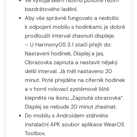
Ve vývojářském režimu povolte režim
bezdrátového ladění.
Aby vše správně fungovalo a nedošlo
k odpojení mobilu s hodinkami, je dobré
prodloužit interval zhasnutí displeje.
– U HarmonyOS 3.1 stačí přejít do:
Nastavení hodinek, Displej a jas,
Obrazovka zapnuta a nastavit nějaký
delší interval. Já měl nastaveno 20
minut. Poté přejděte na ciferník hodinek
a v horní rolovací systémové liště
klepněte na ikonu „Zapnutá obrazovka“.
Displej se nebude 20 minut zhasínat.
Do mobilu s Androidem stáhněte
instalační APK soubor aplikace WearOS
Toolbox.