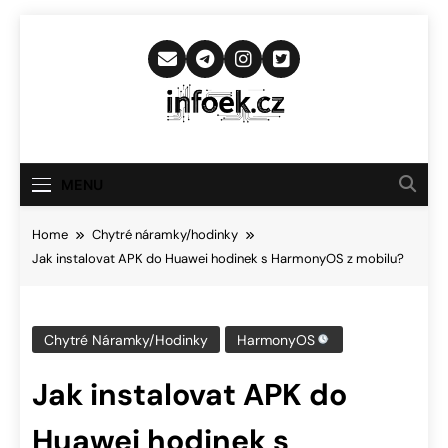
Skip
to
content
Infoek.cz
Web Věnující Se Technologickým
Novinkám
MENU
Home
Chytré náramky/hodinky
Jak instalovat APK do Huawei hodinek s HarmonyOS z mobilu?
Chytré Náramky/hodinky
HarmonyOS
Jak instalovat APK do
Huawei hodinek s