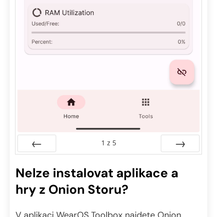
1
z
5
Předchozí
Další
Nelze instalovat aplikace a
hry z Onion Storu?
V aplikaci WearOS Toolbox najdete Onion