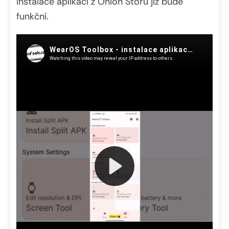
Instalace aplikací z Onion Storu již bude
funkční.