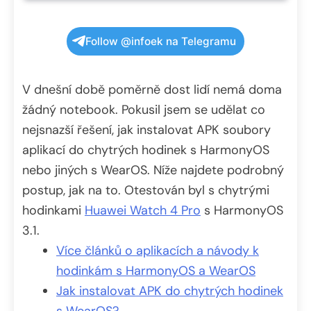
Follow @infoek na Telegramu
V dnešní době poměrně dost lidí nemá doma
žádný notebook. Pokusil jsem se udělat co
nejsnazší řešení, jak instalovat APK soubory
aplikací do chytrých hodinek s HarmonyOS
nebo jiných s WearOS. Níže najdete podrobný
postup, jak na to. Otestován byl s chytrými
hodinkami
Huawei Watch 4 Pro
s HarmonyOS
3.1.
Více článků o aplikacích a návody k
hodinkám s HarmonyOS a WearOS
Jak instalovat APK do chytrých hodinek
s WearOS?