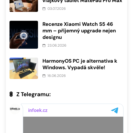
vlajkový tablet MatePad Pro Max
03.07.2026
Recenze Xiaomi Watch S5 46
mm – příjemný upgrade nejen
designu
23.06.2026
HarmonyOS PC je alternativa k
Windows. Vypadá skvěle!
16.06.2026
Z Telegramu: