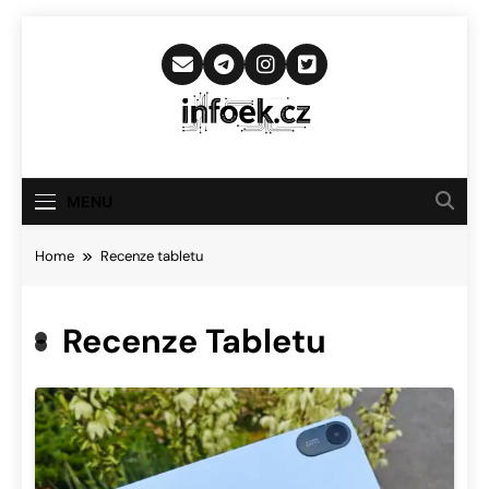
Skip
to
content
Infoek.cz
Web Věnující Se Technologickým
Novinkám
MENU
Home
Recenze tabletu
Recenze Tabletu