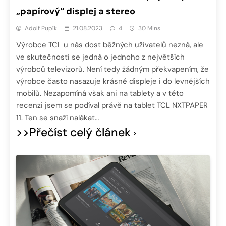
„papírový“ displej a stereo
Adolf Pupík
21.08.2023
4
30 Mins
Výrobce TCL u nás dost běžných uživatelů nezná, ale
ve skutečnosti se jedná o jednoho z největších
výrobců televizorů. Není tedy žádným překvapením, že
výrobce často nasazuje krásné displeje i do levnějších
mobilů. Nezapomíná však ani na tablety a v této
recenzi jsem se podíval právě na tablet TCL NXTPAPER
11. Ten se snaží nalákat…
>>Přečíst celý článek