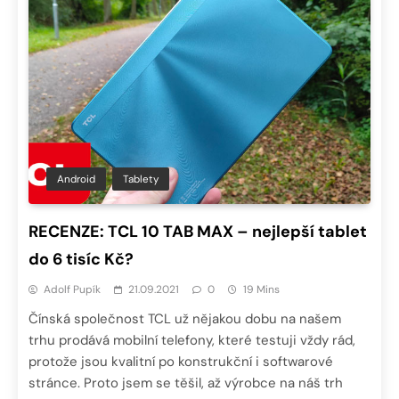
Android
Tablety
RECENZE: TCL 10 TAB MAX – nejlepší tablet
do 6 tisíc Kč?
Adolf Pupík
21.09.2021
0
19 Mins
Čínská společnost TCL už nějakou dobu na našem
trhu prodává mobilní telefony, které testuji vždy rád,
protože jsou kvalitní po konstrukční i softwarové
stránce. Proto jsem se těšil, až výrobce na náš trh