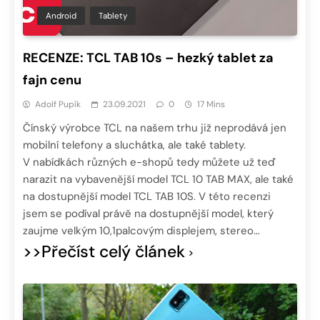
Android
Tablety
RECENZE: TCL TAB 10s – hezký tablet za
fajn cenu
Adolf Pupík
23.09.2021
0
17 Mins
Čínský výrobce TCL na našem trhu již neprodává jen
mobilní telefony a sluchátka, ale také tablety.
V nabídkách různých e-shopů tedy můžete už teď
narazit na vybavenější model TCL 10 TAB MAX, ale také
na dostupnější model TCL TAB 10S. V této recenzi
jsem se podíval právě na dostupnější model, který
zaujme velkým 10,1palcovým displejem, stereo…
>>Přečíst celý článek