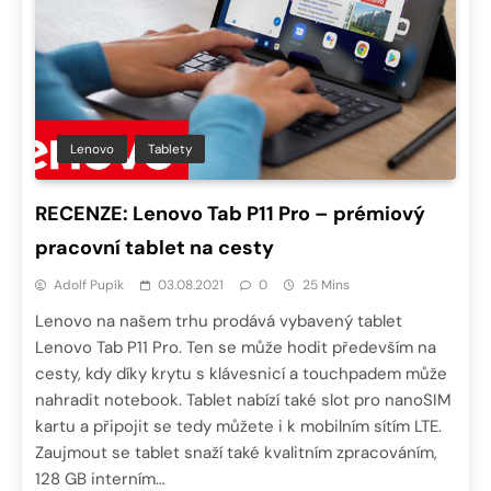
Lenovo
Tablety
RECENZE: Lenovo Tab P11 Pro – prémiový
pracovní tablet na cesty
Adolf Pupík
03.08.2021
0
25 Mins
Lenovo na našem trhu prodává vybavený tablet
Lenovo Tab P11 Pro. Ten se může hodit především na
cesty, kdy díky krytu s klávesnicí a touchpadem může
nahradit notebook. Tablet nabízí také slot pro nanoSIM
kartu a připojit se tedy můžete i k mobilním sítím LTE.
Zaujmout se tablet snaží také kvalitním zpracováním,
128 GB interním…