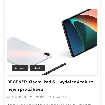
Android
Tablety
RECENZE: Xiaomi Pad 5 – vydařený tablet
nejen pro zábavu
Adolf Pupík
11.10.2021
1
18 Mins
Když se na našem trhu podívám na nabídku tabletů,