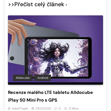
>>Přečíst celý článek
Alldocube
Android
Recenze malého LTE tabletu Alldocube
iPlay 50 Mini Pro s GPS
Adolf Pupík
09.01.2024
0
21 Mins