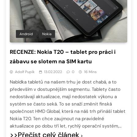
Android
Nokia
RECENZE: Nokia T20 – tablet pro práci i
zábavu se slotem na SIM kartu
Adolf Pupík
13.02.2022
0
16 Mins
Nabídka tabletů na našem trhu je dost chabá, a to
především v dostupnějším segmentu. Tablety často
nedostávají aktualizace, mají nedostatek výkonu a
systém se často seká. To se snaží změnit finská
společnost HMD Global, která na náš trh přináší tablet
Nokia T20. Ten chce zaujmout na pravidelné
aktualizace po dobu tří let, rychlý operační systém,…
>>Přečíst celý článek