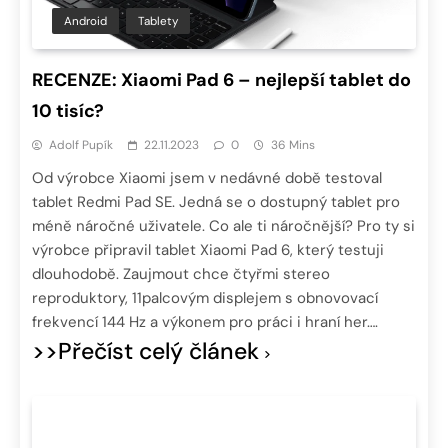
Android
Tablety
RECENZE: Xiaomi Pad 6 – nejlepší tablet do
10 tisíc?
Adolf Pupík
22.11.2023
0
36 Mins
Od výrobce Xiaomi jsem v nedávné době testoval
tablet Redmi Pad SE. Jedná se o dostupný tablet pro
méně náročné uživatele. Co ale ti náročnější? Pro ty si
výrobce připravil tablet Xiaomi Pad 6, který testuji
dlouhodobě. Zaujmout chce čtyřmi stereo
reproduktory, 11palcovým displejem s obnovovací
frekvencí 144 Hz a výkonem pro práci i hraní her….
>>Přečíst celý článek