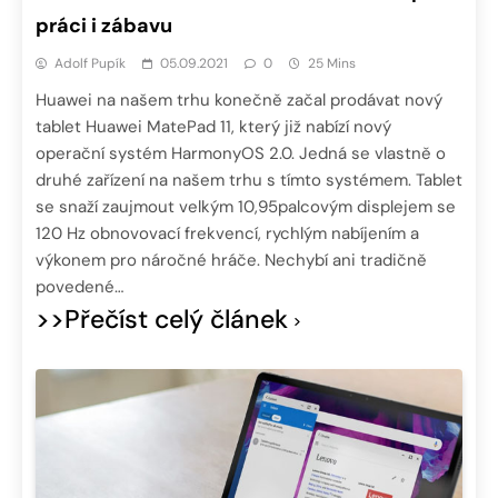
práci i zábavu
Adolf Pupík
05.09.2021
0
25 Mins
Huawei na našem trhu konečně začal prodávat nový
tablet Huawei MatePad 11, který již nabízí nový
operační systém HarmonyOS 2.0. Jedná se vlastně o
druhé zařízení na našem trhu s tímto systémem. Tablet
se snaží zaujmout velkým 10,95palcovým displejem se
120 Hz obnovovací frekvencí, rychlým nabíjením a
výkonem pro náročné hráče. Nechybí ani tradičně
povedené…
>>Přečíst celý článek