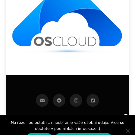
infoek.cz 2026.Developed By
.
BlazeThemes
Na rozdíl od ostatních nesbíráme vaše osobní údaje. Více se
dočtete v podmínkách infoek.cz. :)