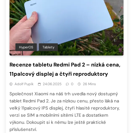
HyperOS
Tablety
Recenze tabletu Redmi Pad 2 – nízká cena,
11palcový displej a čtyři reproduktory
Adolf Pupík
24.06.2025
0
26 Mins
Společnost Xiaomi na náš trh uvedla nový dostupný
tablet Redmi Pad 2. Je za nízkou cenu, přesto láká na
velký 11palcový IPS displej, čtyři hlasité reproduktory,
verzi se SIM a mobilními sítěmi LTE a dostatkem
výkonu. Dokoupit si k němu lze ještě praktické
příslušenství.