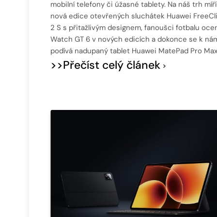
mobilní telefony či úžasné tablety. Na náš trh míří
nová edice otevřených sluchátek Huawei FreeCl
2 S s přitažlivým designem, fanoušci fotbalu ocen
Watch GT 6 v nových edicích a dokonce se k ná
podívá nadupaný tablet Huawei MatePad Pro Max
>>Přečíst celý článek