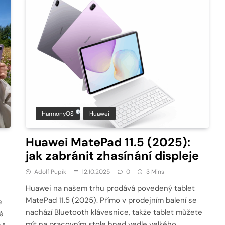
HarmonyOS
Huawei
Huawei MatePad 11.5 (2025):
jak zabránit zhasínání displeje
Adolf Pupík
12.10.2025
0
3 Mins
Huawei na našem trhu prodává povedený tablet
MatePad 11.5 (2025). Přímo v prodejním balení se
e
nachází Bluetooth klávesnice, takže tablet můžete
é
mít na pracovním stole hned vedle velkého