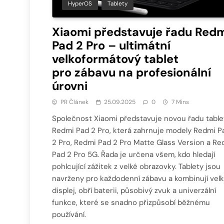
HyperOS
Tablety
Xiaomi představuje řadu Red
Pad 2 Pro – ultimátní
velkoformátový tablet
pro zábavu na profesionální
úrovni
PR Článek
25.09.2025
0
7 Mins
Společnost Xiaomi představuje novou řadu table
Redmi Pad 2 Pro, která zahrnuje modely Redmi P
2 Pro, Redmi Pad 2 Pro Matte Glass Version a Re
Pad 2 Pro 5G. Řada je určena všem, kdo hledají
pohlcující zážitek z velké obrazovky. Tablety jsou
navrženy pro každodenní zábavu a kombinují vel
displej, obří baterii, působivý zvuk a univerzální
funkce, které se snadno přizpůsobí běžnému
používání.