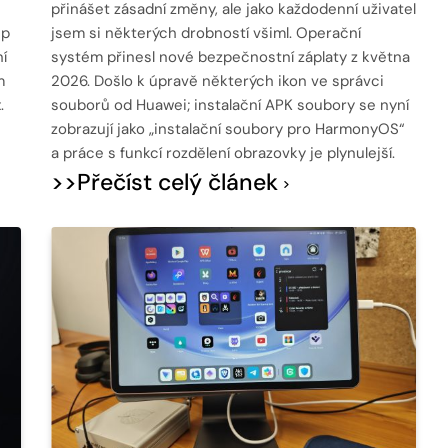
přinášet zásadní změny, ale jako každodenní uživatel
ip
jsem si některých drobností všiml. Operační
í
systém přinesl nové bezpečnostní záplaty z května
m
2026. Došlo k úpravě některých ikon ve správci
.
souborů od Huawei; instalační APK soubory se nyní
zobrazují jako „instalační soubory pro HarmonyOS“
a práce s funkcí rozdělení obrazovky je plynulejší.
>>Přečíst celý článek