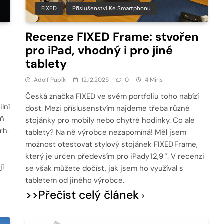
FIXED
Příslušenství Ke Smartphonu
Recenze FIXED Frame: stvořen
pro iPad, vhodný i pro jiné
tablety
Adolf Pupík
12.12.2025
0
4 Mins
Česká značka FIXED ve svém portfoliu toho nabízí
lní
dost. Mezi příslušenstvím najdeme třeba různé
eň
stojánky pro mobily nebo chytré hodinky. Co ale
rh.
tablety? Na ně výrobce nezapomíná! Měl jsem
možnost otestovat stylový stojánek FIXED Frame,
k
který je určen především pro iPady 12,9 “. V recenzi
jí
se však můžete dočíst, jak jsem ho využíval s
tabletem od jiného výrobce.
>>Přečíst celý článek