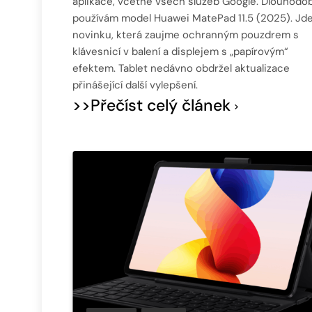
aplikace, včetně všech služeb Google. Dlouhodo
používám model Huawei MatePad 11.5 (2025). Jd
novinku, která zaujme ochranným pouzdrem s
klávesnicí v balení a displejem s „papírovým“
efektem. Tablet nedávno obdržel aktualizace
přinášející další vylepšení.
>>Přečíst celý článek