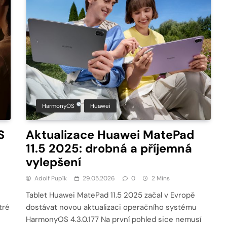
HarmonyOS
Huawei
S
Aktualizace Huawei MatePad
11.5 2025: drobná a příjemná
vylepšení
Adolf Pupík
29.05.2026
0
2 Mins
Tablet Huawei MatePad 11.5 2025 začal v Evropě
tré
dostávat novou aktualizaci operačního systému
HarmonyOS 4.3.0.177 Na první pohled sice nemusí