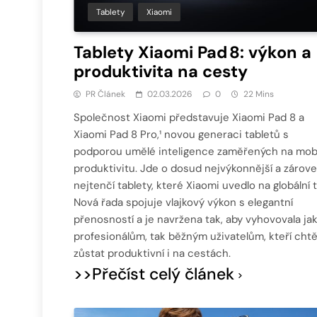
Tablety
Xiaomi
Tablety Xiaomi Pad 8: výkon a
produktivita na cesty
PR Článek
02.03.2026
0
22 Mins
Společnost Xiaomi představuje Xiaomi Pad 8 a
Xiaomi Pad 8 Pro,¹ novou generaci tabletů s
podporou umělé inteligence zaměřených na mobi
produktivitu. Jde o dosud nejvýkonnější a zárov
nejtenčí tablety, které Xiaomi uvedlo na globální t
Nová řada spojuje vlajkový výkon s elegantní
přenosností a je navržena tak, aby vyhovovala ja
profesionálům, tak běžným uživatelům, kteří chtě
zůstat produktivní i na cestách.
>>Přečíst celý článek