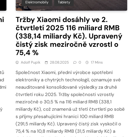
Elektromobily
Tablety
mi
Tržby Xiaomi dosáhly ve 2.
čtvrtletí 2025 116 miliard RMB
(338,14 miliardy Kč). Upravený
čistý zisk meziročně vzrostl o
75,4 %
Adolf Pupík
28.08.2025
0
17 Mins
tů
Společnost Xiaomi, přední výrobce spotřební
ad
elektroniky a chytrých technologií, oznamuje své
dmi
neauditované konsolidované výsledky za druhé
čtvrtletí roku 2025. Tržby společnosti vzrostly
meziročně o 30,5 % na 116 miliard RMB (338,1
ký
miliardy Kč), což znamená už třetí čtvrtletí po sobě
s příjmy přesahujícími hranici 100 miliard RMB
(291,5 miliardy Kč). Upravený čistý zisk vyskočil o
75,4 % na 10,8 miliardy RMB (31,5 miliardy Kč) a