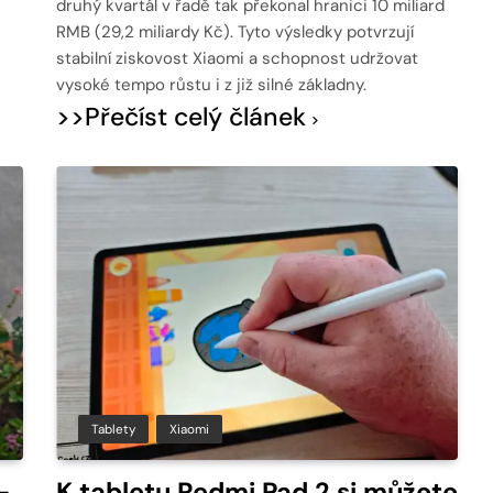
druhý kvartál v řadě tak překonal hranici 10 miliard
RMB (29,2 miliardy Kč). Tyto výsledky potvrzují
stabilní ziskovost Xiaomi a schopnost udržovat
vysoké tempo růstu i z již silné základny.
>>Přečíst celý článek
Tablety
Xiaomi
–
K tabletu Redmi Pad 2 si můžete