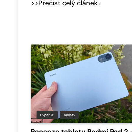
>>Přečíst celý článek
HyperOS
Tablety
Recenze tabletu Redmi Pad 2 