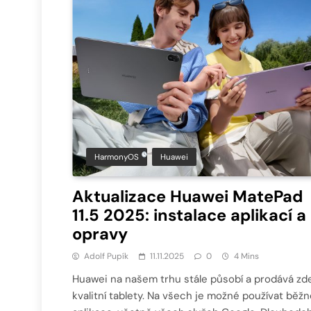
HarmonyOS
Huawei
Aktualizace Huawei MatePad
11.5 2025: instalace aplikací a
opravy
Adolf Pupík
11.11.2025
0
4 Mins
Huawei na našem trhu stále působí a prodává zd
kvalitní tablety. Na všech je možné používat běžn