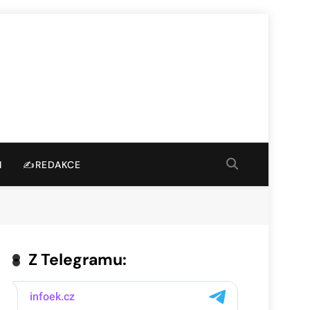
I
✍️REDAKCE
Z Telegramu: