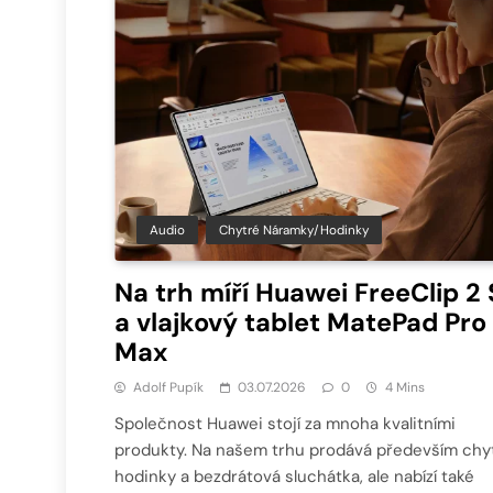
Audio
Chytré Náramky/hodinky
Na trh míří Huawei FreeClip 2 
a vlajkový tablet MatePad Pro
Max
Adolf Pupík
03.07.2026
0
4 Mins
Společnost Huawei stojí za mnoha kvalitními
produkty. Na našem trhu prodává především chy
hodinky a bezdrátová sluchátka, ale nabízí také