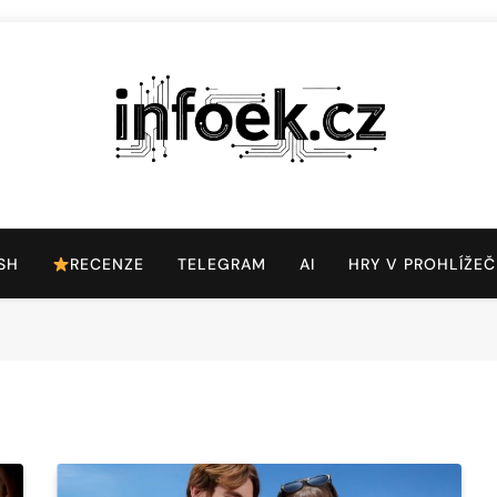
Infoek.cz
Web Věnující Se Technologickým Novinkám
SH
RECENZE
TELEGRAM
AI
HRY V PROHLÍŽEČ