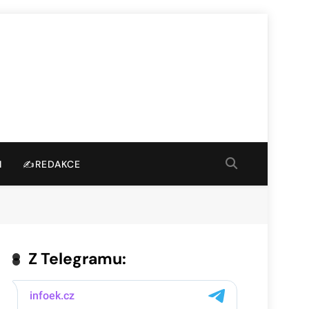
I
✍️REDAKCE
Z Telegramu: