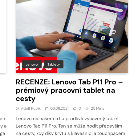
Lenovo
Tablety
RECENZE: Lenovo Tab P11 Pro –
prémiový pracovní tablet na
cesty
Adolf Pupík
03.08.2021
0
25 Mins
Ten
Lenovo na našem trhu prodává vybavený tablet
y a
Lenovo Tab P11 Pro. Ten se může hodit především
oga
na cesty, kdy díky krytu s klávesnicí a touchpadem