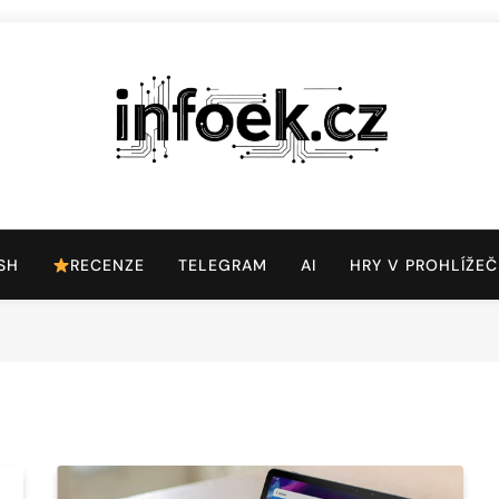
Infoek.cz
Web Věnující Se Technologickým Novinkám
SH
RECENZE
TELEGRAM
AI
HRY V PROHLÍŽEČ