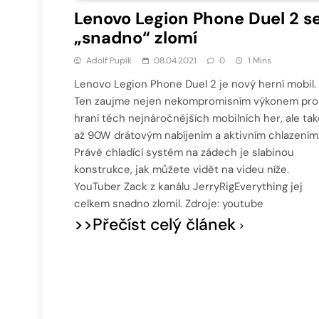
Lenovo Legion Phone Duel 2 s
„snadno“ zlomí
Adolf Pupík
08.04.2021
0
1 Mins
Lenovo Legion Phone Duel 2 je nový herní mobil.
Ten zaujme nejen nekompromisním výkonem pro
hraní těch nejnáročnějších mobilních her, ale tak
až 90W drátovým nabíjením a aktivním chlazením
Právě chladící systém na zádech je slabinou
konstrukce, jak můžete vidět na videu níže.
YouTuber Zack z kanálu JerryRigEverything jej
celkem snadno zlomil. Zdroje: youtube
>>Přečíst celý článek