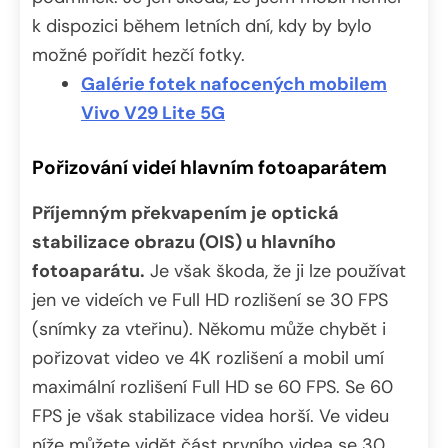
k dispozici během letních dní, kdy by bylo
možné pořídit hezčí fotky.
Galérie fotek nafocených mobilem
Vivo V29 Lite 5G
Pořizování videí hlavním fotoaparátem
Příjemným překvapením je optická
stabilizace obrazu (OIS) u hlavního
fotoaparátu.
Je však škoda, že ji lze používat
jen ve videích ve Full HD rozlišení se 30 FPS
(snímky za vteřinu). Někomu může chybět i
pořizovat video ve 4K rozlišení a mobil umí
maximální rozlišení Full HD se 60 FPS. Se 60
FPS je však stabilizace videa horší. Ve videu
níže můžete vidět část prvního videa se 30