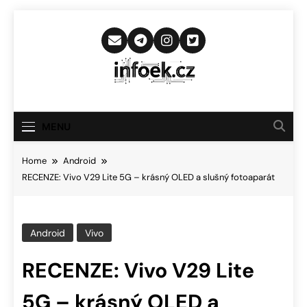
Skip
to
content
Infoek.cz
Web Věnující Se Technologickým
Novinkám
MENU
Home
Android
RECENZE: Vivo V29 Lite 5G – krásný OLED a slušný fotoaparát
Android
Vivo
RECENZE: Vivo V29 Lite
5G – krásný OLED a