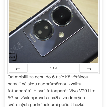
1
z
4
Od mobilů za cenu do 6 tisíc Kč většinou
Předchozí
Další
nemají nějakou nadprůměrnou kvalitu
fotoaparátů. Hlavní fotoaparát Vivo V29 Lite
5G se však opravdu snaží a za dobrých
světelných podmínek umí pořídit hezké