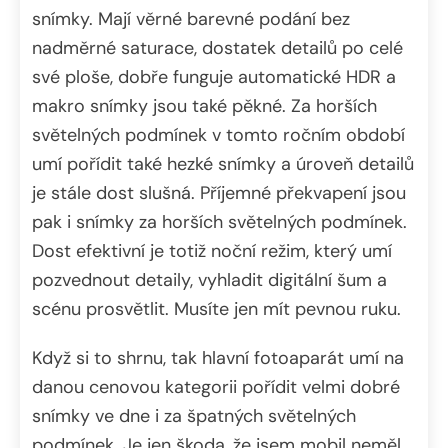
snímky. Mají věrné barevné podání bez
nadměrné saturace, dostatek detailů po celé
své ploše, dobře funguje automatické HDR a
makro snímky jsou také pěkné. Za horších
světelných podmínek v tomto ročním období
umí pořídit také hezké snímky a úroveň detailů
je stále dost slušná. Příjemné překvapení jsou
pak i snímky za horších světelných podmínek.
Dost efektivní je totiž noční režim, který umí
pozvednout detaily, vyhladit digitální šum a
scénu prosvětlit. Musíte jen mít pevnou ruku.
Když si to shrnu, tak hlavní fotoaparát umí na
danou cenovou kategorii pořídit velmi dobré
snímky ve dne i za špatných světelných
podmínek. Je jen škoda, že jsem mobil neměl