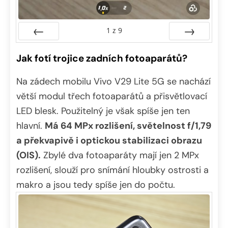
1
z
9
Předchozí
Další
Jak fotí trojice zadních fotoaparátů?
Na zádech mobilu Vivo V29 Lite 5G se nachází
větší modul třech fotoaparátů a přisvětlovací
LED blesk. Použitelný je však spíše jen ten
hlavní.
Má 64 MPx rozlišení, světelnost f/1,79
a překvapivě i optickou stabilizaci obrazu
(OIS).
Zbylé dva fotoaparáty mají jen 2 MPx
rozlišení, slouží pro snímání hloubky ostrosti a
makro a jsou tedy spíše jen do počtu.