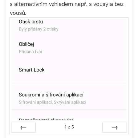
s alternativním vzhledem např. s vousy a bez
vousů.
1
z
5
Předchozí
Další