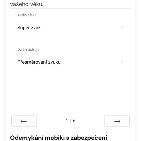
vašeho věku.
1
z
6
Předchozí
Další
Odemykání mobilu a zabezpečení