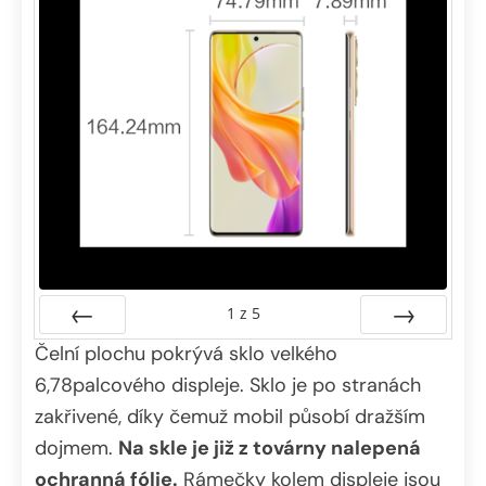
1
z
5
Čelní plochu pokrývá sklo velkého
Předchozí
Další
6,78palcového displeje. Sklo je po stranách
zakřivené, díky čemuž mobil působí dražším
dojmem.
Na skle je již z továrny nalepená
ochranná fólie.
Rámečky kolem displeje jsou