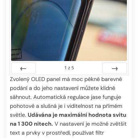
1
z
5
Zvolený OLED panel má moc pěkné barevné
Předchozí
Další
podání a do jeho nastavení můžete klidně
sáhnout. Automatická regulace jase funguje
pohotově a slušná je i viditelnost na přímém
světle.
Udávána je maximální hodnota svitu
na 1 300 nitech.
V nastavení je možné zvětšit
text a prvky v prostředí, používat filtr