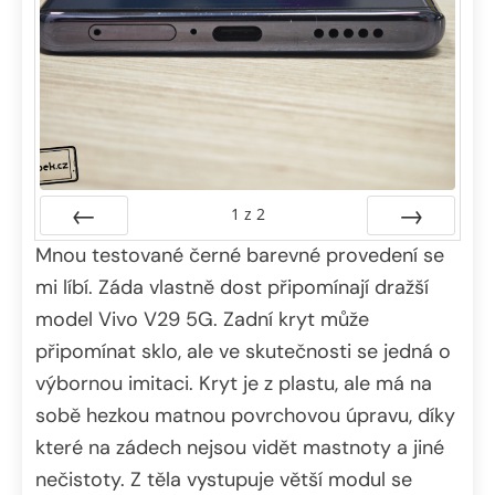
1
z
2
Mnou testované černé barevné provedení se
Předchozí
Další
mi líbí. Záda vlastně dost připomínají dražší
model Vivo V29 5G. Zadní kryt může
připomínat sklo, ale ve skutečnosti se jedná o
výbornou imitaci. Kryt je z plastu, ale má na
sobě hezkou matnou povrchovou úpravu, díky
které na zádech nejsou vidět mastnoty a jiné
nečistoty. Z těla vystupuje větší modul se