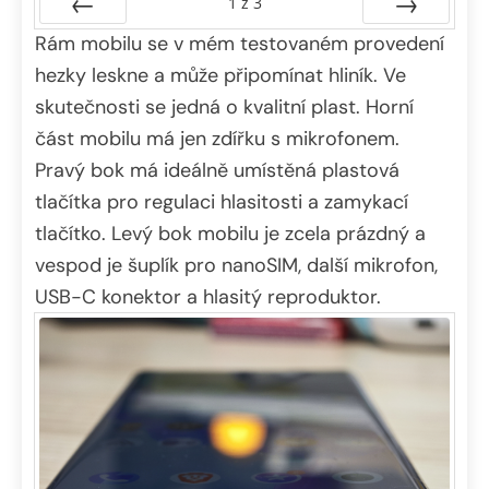
1
z
3
Rám mobilu se v mém testovaném provedení
Předchozí
Další
hezky leskne a může připomínat hliník. Ve
skutečnosti se jedná o kvalitní plast. Horní
část mobilu má jen zdířku s mikrofonem.
Pravý bok má ideálně umístěná plastová
tlačítka pro regulaci hlasitosti a zamykací
tlačítko. Levý bok mobilu je zcela prázdný a
vespod je šuplík pro nanoSIM, další mikrofon,
USB-C konektor a hlasitý reproduktor.