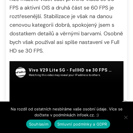
FPS a aktivní OIS a druhá část se 60 FPS je
roztřesenější. Stabilizace je však na danou
cenovou kategorii dobrá, spokojený jsem s
dostatkem detailů a věrnými barvami. Osobně
bych však používal asi spíše nastavení ve Full
HD se 30 FPS.
Na rozdíl od ostatních nesbíráme vaše osobní údaje. Více se
dočtete v podmínkách infoek.cz. :)
Souhlasím
Smluvní podmínky a GDPR