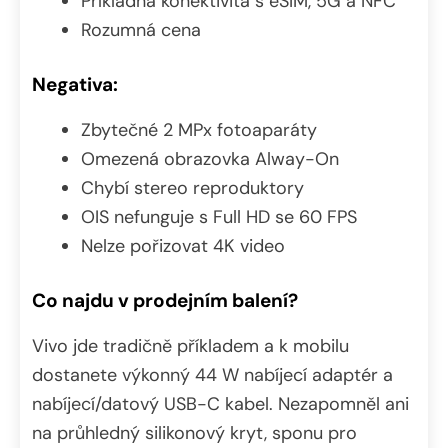
Příkladná konektivita s eSIM, 5G a NFC
Rozumná cena
Negativa:
Zbytečné 2 MPx fotoaparáty
Omezená obrazovka Alway-On
Chybí stereo reproduktory
OIS nefunguje s Full HD se 60 FPS
Nelze pořizovat 4K video
Co najdu v prodejním balení?
Vivo jde tradičně příkladem a k mobilu
dostanete výkonný 44 W nabíjecí adaptér a
nabíjecí/datový USB-C kabel. Nezapomněl ani
na průhledný silikonový kryt, sponu pro