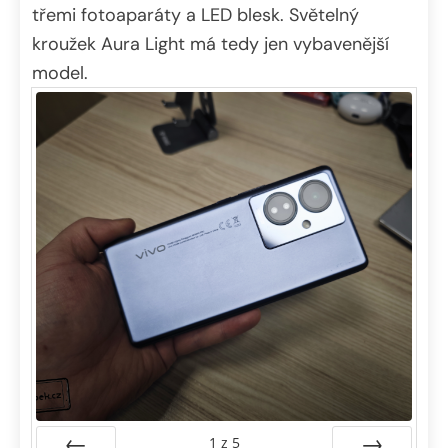
třemi fotoaparáty a LED blesk. Světelný
kroužek Aura Light má tedy jen vybavenější
model.
1
z
5