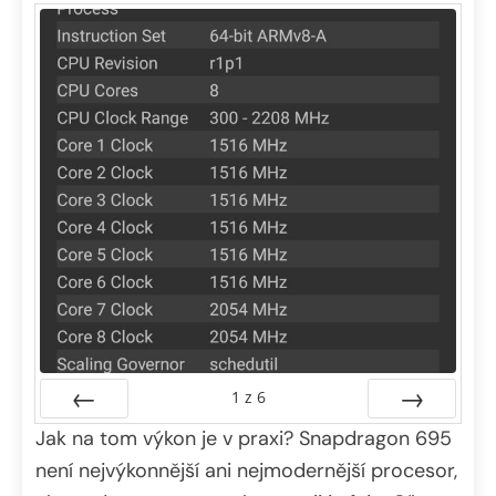
1
z
6
Jak na tom výkon je v praxi? Snapdragon 695
Předchozí
Další
není nejvýkonnější ani nejmodernější procesor,