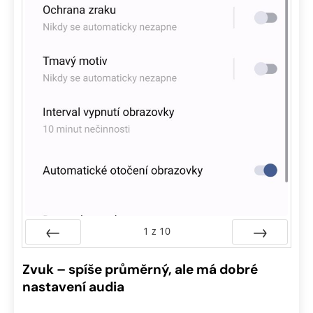
1
z
10
Předchozí
Další
Zvuk – spíše průměrný, ale má dobré
nastavení audia