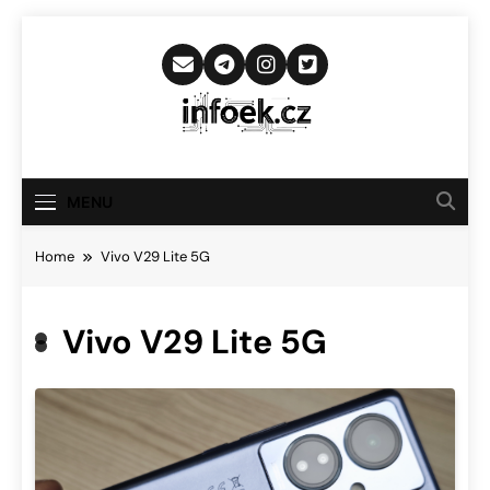
Skip
to
content
Infoek.cz
Web Věnující Se Technologickým
Novinkám
MENU
Home
Vivo V29 Lite 5G
Vivo V29 Lite 5G