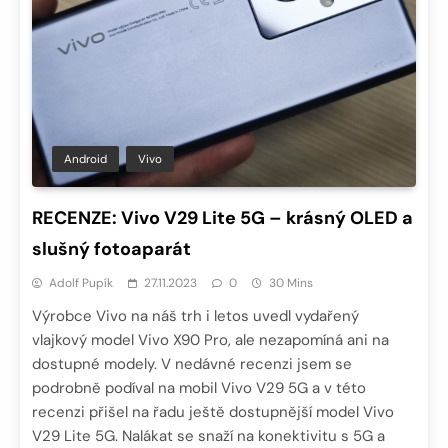
Android
Vivo
RECENZE: Vivo V29 Lite 5G – krásný OLED a
slušný fotoaparát
Adolf Pupík
27.11.2023
0
30 Mins
Výrobce Vivo na náš trh i letos uvedl vydařený
vlajkový model Vivo X90 Pro, ale nezapomíná ani na
dostupné modely. V nedávné recenzi jsem se
podrobně podíval na mobil Vivo V29 5G a v této
recenzi přišel na řadu ještě dostupnější model Vivo
V29 Lite 5G. Nalákat se snaží na konektivitu s 5G a