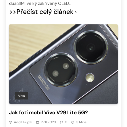
dualSIM, velký zakřivený OLED…
>>Přečíst celý článek
Vivo
Jak fotí mobil Vivo V29 Lite 5G?
Adolf Pupík
27.11.2023
0
3 Mins