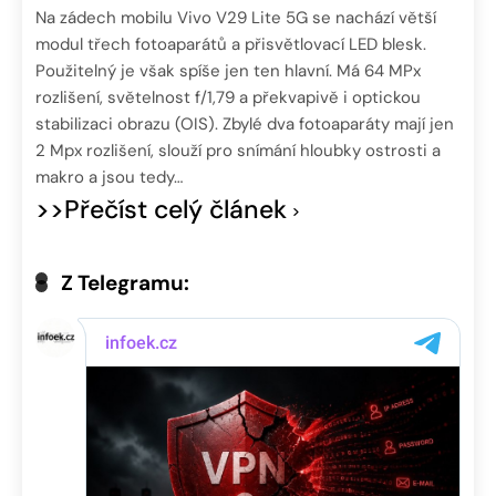
Na zádech mobilu Vivo V29 Lite 5G se nachází větší
modul třech fotoaparátů a přisvětlovací LED blesk.
Použitelný je však spíše jen ten hlavní. Má 64 MPx
rozlišení, světelnost f/1,79 a překvapivě i optickou
stabilizaci obrazu (OIS). Zbylé dva fotoaparáty mají jen
2 Mpx rozlišení, slouží pro snímání hloubky ostrosti a
makro a jsou tedy…
>>Přečíst celý článek
Z Telegramu: