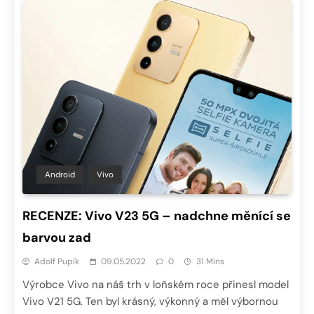
Android
Vivo
RECENZE: Vivo V23 5G – nadchne měnící se
barvou zad
Adolf Pupík
09.05.2022
0
31 Mins
Výrobce Vivo na náš trh v loňském roce přinesl model
Vivo V21 5G. Ten byl krásný, výkonný a měl výbornou