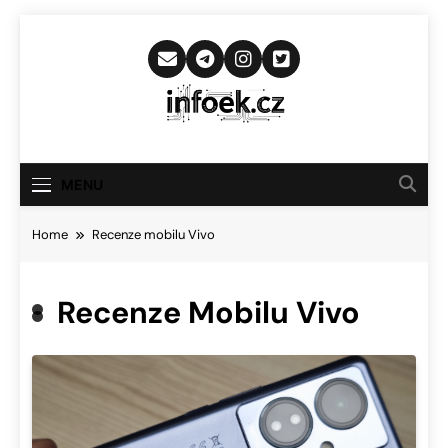
Skip
to
content
Infoek.cz
Web Věnující Se Technologickým
Novinkám
MENU
Home
Recenze mobilu Vivo
Recenze Mobilu Vivo