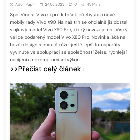
Adolf Pupík
24.03.2023
0
45 Mins
Společnost Vivo si pro letošek přichystala nové
mobily řady Vivo X90. Na náš trh se oficiálně již dostal
vlajkový model Vivo X90 Pro, který navazuje na loňský
velice podařený model Vivo X80 Pro. Novinka láká na
hezčí design s imitací kůže, ještě lepší fotoaparáty
vyvinuté ve spolupráci se společností Zeiss, rychlejší
nabíjení a nekompromisní výkon….
>>Přečíst celý článek