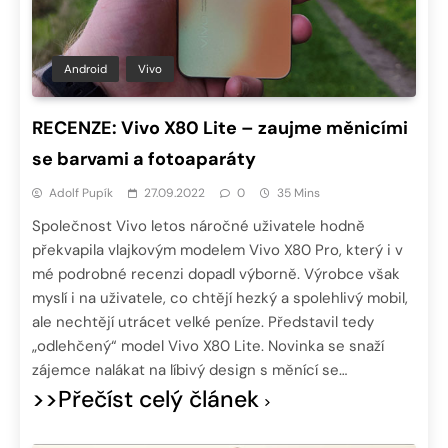
Android
Vivo
RECENZE: Vivo X80 Lite – zaujme měnicími
se barvami a fotoaparáty
Adolf Pupík
27.09.2022
0
35 Mins
Společnost Vivo letos náročné uživatele hodně
překvapila vlajkovým modelem Vivo X80 Pro, který i v
mé podrobné recenzi dopadl výborně. Výrobce však
myslí i na uživatele, co chtějí hezký a spolehlivý mobil,
ale nechtějí utrácet velké peníze. Představil tedy
„odlehčený“ model Vivo X80 Lite. Novinka se snaží
zájemce nalákat na líbivý design s měnící se…
>>Přečíst celý článek