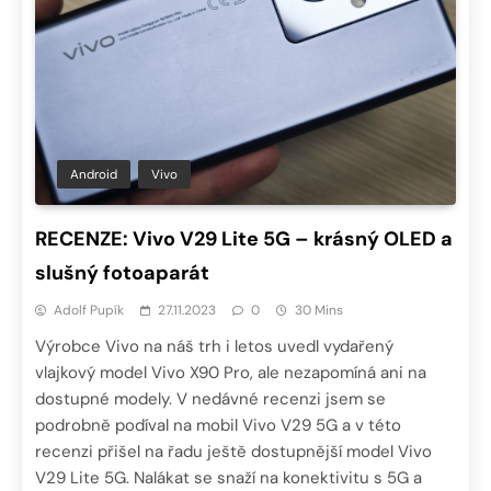
Android
Vivo
RECENZE: Vivo V29 Lite 5G – krásný OLED a
slušný fotoaparát
Adolf Pupík
27.11.2023
0
30 Mins
Výrobce Vivo na náš trh i letos uvedl vydařený
vlajkový model Vivo X90 Pro, ale nezapomíná ani na
dostupné modely. V nedávné recenzi jsem se
podrobně podíval na mobil Vivo V29 5G a v této
recenzi přišel na řadu ještě dostupnější model Vivo
V29 Lite 5G. Nalákat se snaží na konektivitu s 5G a