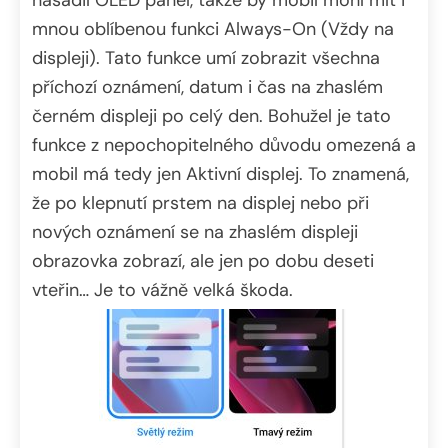
nasadil OLED panel, takže by mobil mohl mít i
mnou oblíbenou funkci Always-On (Vždy na
displeji). Tato funkce umí zobrazit všechna
příchozí oznámení, datum i čas na zhaslém
černém displeji po celý den. Bohužel je tato
funkce z nepochopitelného důvodu omezená a
mobil má tedy jen Aktivní displej. To znamená,
že po klepnutí prstem na displej nebo při
nových oznámení se na zhaslém displeji
obrazovka zobrazí, ale jen po dobu deseti
vteřin… Je to vážně velká škoda.