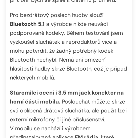
přiklonil bych se spíše k čistému průměru.
Pro bezdrátový poslech hudby slouží
Bluetooth 5.1
a výrobce nikde neuvádí
podporované kodeky. Během testování jsem
vyzkoušel sluchátek a reproduktorů více a
mohu potvrdit, že žádný potřebný kodek
Bluetooth nechybí. Nemá ani omezení
hlasitosti hudby skrze Bluetooth, což je případ
některých mobilů.
Staromilci ocení i 3,5 mm jack konektor na
horní části mobilu.
Poslouchat můžete skrze
svá oblíbená drátová sluchátka, ale použít lze i
externí mikrofony či jiné příslušenství.
V mobilu se nachází i výrobcem
předinstalovaná aplikace
FM rádia
, které