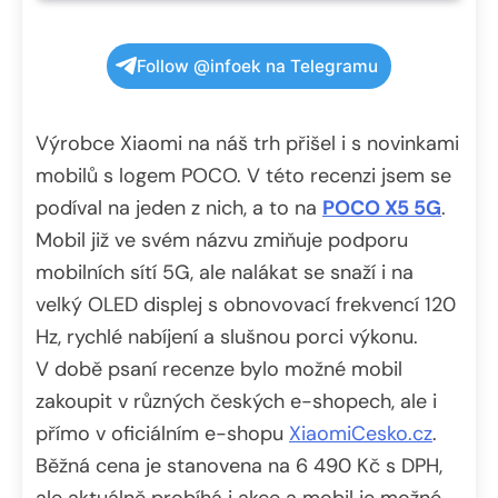
Follow @infoek na Telegramu
Výrobce Xiaomi na náš trh přišel i s novinkami
mobilů s logem POCO. V této recenzi jsem se
podíval na jeden z nich, a to na
POCO X5 5G
.
Mobil již ve svém názvu zmiňuje podporu
mobilních sítí 5G, ale nalákat se snaží i na
velký OLED displej s obnovovací frekvencí 120
Hz, rychlé nabíjení a slušnou porci výkonu.
V době psaní recenze bylo možné mobil
zakoupit v různých českých e-shopech, ale i
přímo v oficiálním e-shopu
XiaomiCesko.cz
.
Běžná cena je stanovena na 6 490 Kč s DPH,
ale aktuálně probíhá i akce a mobil je možné