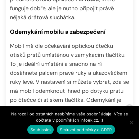
funguje dobře, ale je nutno připojit právě
nějaká drátová sluchátka.
Odemykání mobilu a zabezpečení
Mobil má dle očekávání optickou čtečku
otisků prstů umístěnou v zamykacím tlačítku.
To je ideální umístění a snadno na ní
dosáhnete palcem pravé ruky a ukazováčkem
ruky levé. V nastavení si můžete vybrat, zda se
má mobil odemknout ihned po dotyku prstu
po čtečce či stiskem tlačítka. Odemykání je
svižné a se čtečkou otisků jsem neměl žádné
Na rozdíl od ostatních nesbíráme vaše osobní údaje. Více se
problémy.
dočtete v podmínkách infoek.cz. :)
Souhlasím
Smluvní podmínky a GDPR
Selfie kamerku je možné využívat i pro