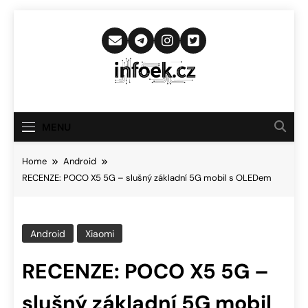
Skip
to
content
Infoek.cz
Web Věnující Se Technologickým
Novinkám
MENU
Home
Android
RECENZE: POCO X5 5G – slušný základní 5G mobil s OLEDem
Android
Xiaomi
RECENZE: POCO X5 5G –
slušný základní 5G mobil