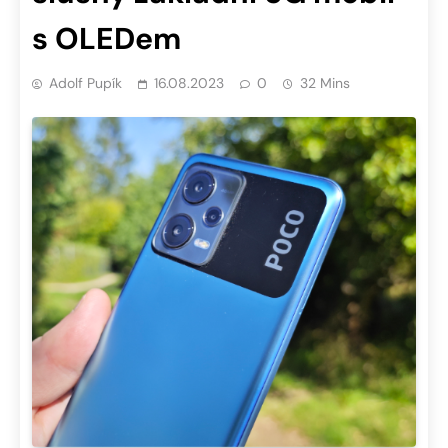
s OLEDem
Adolf Pupík
16.08.2023
0
32 Mins