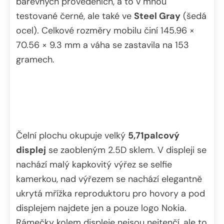
barevných provedeních, a to v mnou
testované černé, ale také ve
Steel Gray
(šedá
ocel). Celkové rozměry mobilu činí 145.96 ×
70.56 × 9.3 mm a váha se zastavila na 153
gramech.
Čelní plochu okupuje velký
5,71palcový
displej
se zaobleným 2.5D sklem. V displeji se
nachází malý kapkovitý výřez se selfie
kamerkou, nad výřezem se nachází elegantně
ukrytá mřížka reproduktoru pro hovory a pod
displejem najdete jen a pouze logo Nokia.
Rámečky kolem displeje nejsou nejtenčí, ale to