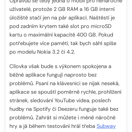
Opravdu se tedy jedná o mobil pro nenáročné
uživatelé, protože 2 GB RAM a 16 GB interní
úložiště stačí jen na pár aplikací. Naštěstí je
pod zadním krytem také slot pro microSD
kartu o maximální kapacitě 400 GB. Pokud
potřebujete více paměti, tak bych sáhl spíše
po modelu Nokia 3.2 či 4.2.
Cílovka však bude s výkonem spokojena a
běžné aplikace fungují naprosto bez
problémů. Psaní na klávesnici se nijak neseká,
aplikace se spouští poměrně rychle, prohlížení
stránek, sledování YouTube videa, poslech
hudby na Spotify či Deezeru funguje také bez
problémů. Zahrát si můžete i méně náročné
hry a já během testování hrál třeba
Subway