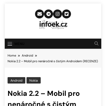
Skip
to
content
Infoek.cz
Web Věnující Se Technologickým
Novinkám
MENU
Home
Android
Nokia 2.2 – Mobil pro nenáročné s čistým Androidem (RECENZE)
Android
Nokia
Nokia 2.2 – Mobil pro
nenáročné s čistým