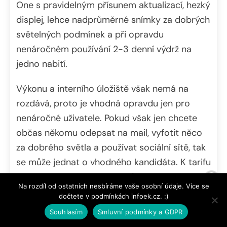
One s pravidelným přísunem aktualizací, hezký
displej, lehce nadprůměrné snímky za dobrých
světelných podmínek a při opravdu
nenáročném používání 2-3 denní výdrž na
jedno nabití.
Výkonu a interního úložiště však nemá na
rozdává, proto je vhodná opravdu jen pro
nenáročné uživatele. Pokud však jen chcete
občas někomu odepsat na mail, vyfotit něco
za dobrého světla a používat sociální sítě, tak
se může jednat o vhodného kandidáta. K tarifu
také nemusí být Nokia 2.2 vůbec špatná.
Na rozdíl od ostatních nesbíráme vaše osobní údaje. Více se
dočtete v podmínkách infoek.cz. :)
Pokud ale potřebujete o něco více výkonu,
Souhlasím
Smluvní podmínky a GDPR
paměti a NFC pro bezkontaktní platby, tak