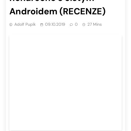
Androidem (RECENZE)
Adolf Pupík
09.10.2019
0
27 Mins