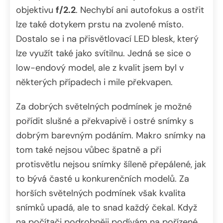
objektivu
f/2.2
. Nechybí ani autofokus a ostřit
lze také dotykem prstu na zvolené místo.
Dostalo se i na přisvětlovací LED blesk, který
lze využít také jako svítilnu.
Jedná se sice o
low-endový model, ale z kvalit jsem byl v
některých případech i mile překvapen.
Za dobrých světelných podmínek je možné
pořídit slušné a překvapivě i ostré snímky s
dobrým barevným podáním. Makro snímky na
tom také nejsou vůbec špatně a při
protisvětlu nejsou snímky šíleně přepálené, jak
to bývá časté u konkurenčních modelů. Za
horších světelných podmínek však kvalita
snímků upadá, ale to snad každý čekal. Když
na počítači podrobněji podívám na pořízené