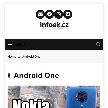
Skip
to
content
Infoek.cz
Web Věnující Se Technologickým
Novinkám
MENU
Home
Android One
Android One