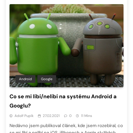
Android
Google
Co se mi líbí/nelíbí na systému Android a
Googlu?
Adolf Pupík
27.02.2021
0
11 Mins
Nedávno jsem publikoval článek, kde jsem rozebíral, co
se mi líbí a nelíbí na iOS, iPhonech a Apple službách