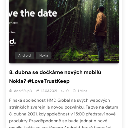
Android
Nokia
8. dubna se dočkáme nových mobilů
Nokia? #LoveTrustKeep
Adolf Pupík
12.03.2021
0
1 Mins
Finská společnost HMD Global na svých webových
stránkách zveřejnila novou pozvánku. Ta zve na datum
8. dubna 2021, kdy společnost v 15:00 představí nové
produkty. Pravděpodobně se bude jednat o nové
mobily Nokia se systémem Android, které fanoušci