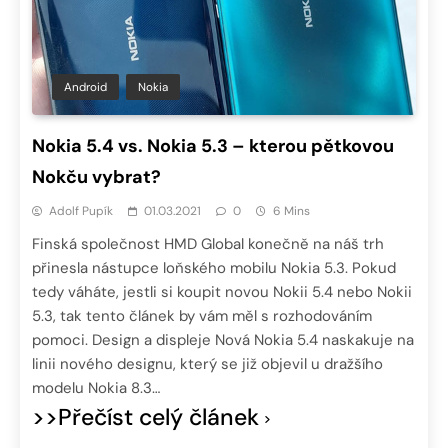
Android
Nokia
Nokia 5.4 vs. Nokia 5.3 – kterou pětkovou
Nokču vybrat?
Adolf Pupík
01.03.2021
0
6 Mins
Finská společnost HMD Global konečně na náš trh
přinesla nástupce loňského mobilu Nokia 5.3. Pokud
tedy váháte, jestli si koupit novou Nokii 5.4 nebo Nokii
5.3, tak tento článek by vám měl s rozhodováním
pomoci. Design a displeje Nová Nokia 5.4 naskakuje na
linii nového designu, který se již objevil u dražšího
modelu Nokia 8.3…
>>Přečíst celý článek