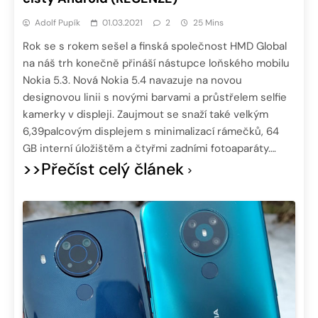
Adolf Pupík
01.03.2021
2
25 Mins
Rok se s rokem sešel a finská společnost HMD Global
na náš trh konečně přináší nástupce loňského mobilu
Nokia 5.3. Nová Nokia 5.4 navazuje na novou
designovou linii s novými barvami a průstřelem selfie
kamerky v displeji. Zaujmout se snaží také velkým
6,39palcovým displejem s minimalizací rámečků, 64
GB interní úložištěm a čtyřmi zadními fotoaparáty….
>>Přečíst celý článek