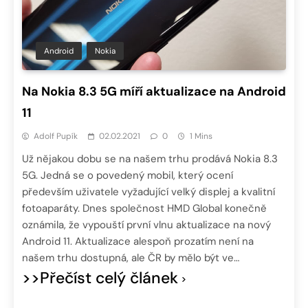
Android
Nokia
Na Nokia 8.3 5G míří aktualizace na Android
11
Adolf Pupík
02.02.2021
0
1 Mins
Už nějakou dobu se na našem trhu prodává Nokia 8.3
5G. Jedná se o povedený mobil, který ocení
především uživatele vyžadující velký displej a kvalitní
fotoaparáty. Dnes společnost HMD Global konečně
oznámila, že vypouští první vlnu aktualizace na nový
Android 11. Aktualizace alespoň prozatím není na
našem trhu dostupná, ale ČR by mělo být ve…
>>Přečíst celý článek