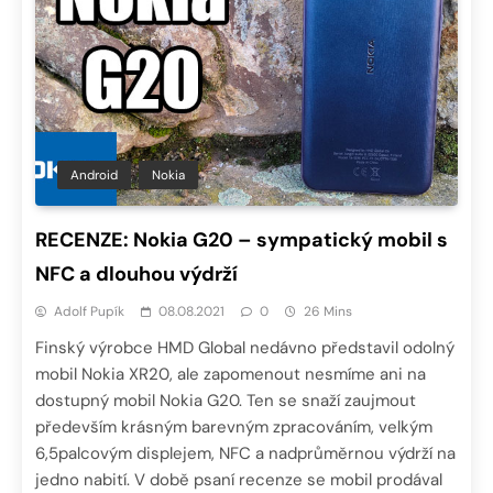
Android
Nokia
RECENZE: Nokia G20 – sympatický mobil s
NFC a dlouhou výdrží
Adolf Pupík
08.08.2021
0
26 Mins
Finský výrobce HMD Global nedávno představil odolný
mobil Nokia XR20, ale zapomenout nesmíme ani na
dostupný mobil Nokia G20. Ten se snaží zaujmout
především krásným barevným zpracováním, velkým
6,5palcovým displejem, NFC a nadprůměrnou výdrží na
jedno nabití. V době psaní recenze se mobil prodával