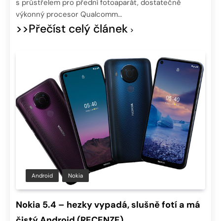
s průstřelem pro přední fotoaparát, dostatečně
výkonný procesor Qualcomm…
>>Přečíst celý článek
Android
Nokia
Nokia 5.4 – hezky vypadá, slušně fotí a má
čistý Android (RECENZE)