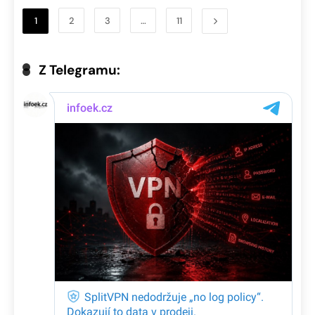
1
2
3
…
11
Z Telegramu: