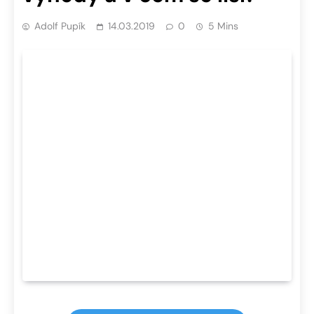
Adolf Pupík
14.03.2019
0
5 Mins