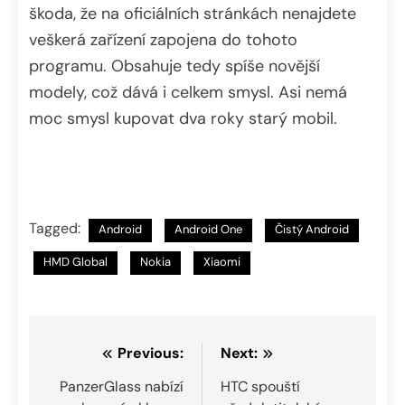
škoda, že na oficiálních stránkách nenajdete
veškerá zařízení zapojena do tohoto
programu. Obsahuje tedy spíše novější
modely, což dává i celkem smysl. Asi nemá
moc smysl kupovat dva roky starý mobil.
Tagged:
Android
Android One
Čistý Android
HMD Global
Nokia
Xiaomi
Navigace
Previous:
Next:
pro
PanzerGlass nabízí
HTC spouští