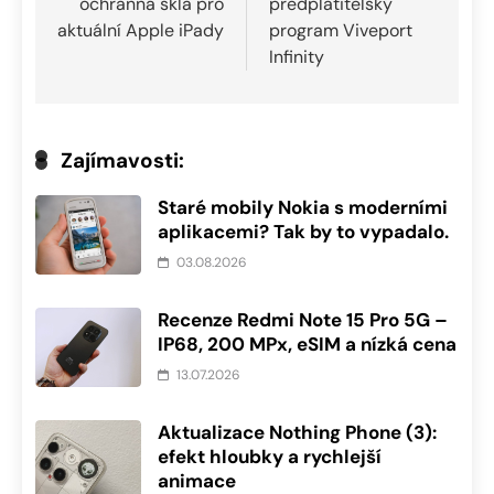
ochranná skla pro
předplatitelský
příspěvek
aktuální Apple iPady
program Viveport
Infinity
Zajímavosti:
Staré mobily Nokia s moderními
aplikacemi? Tak by to vypadalo.
03.08.2026
Recenze Redmi Note 15 Pro 5G –
IP68, 200 MPx, eSIM a nízká cena
13.07.2026
Aktualizace Nothing Phone (3):
efekt hloubky a rychlejší
animace