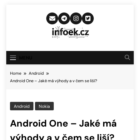
Skip
to
content
Infoek.cz
Web Věnující Se Technologickým
Novinkám
MENU
Home
Android
Android One – Jaké má výhody a v čem se liší?
Android
Nokia
Android One – Jaké má
výhody a v čem se liší?