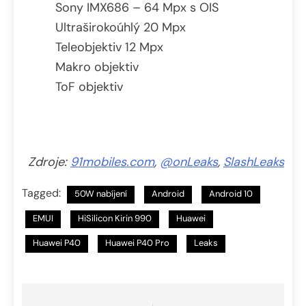
Sony IMX686 – 64 Mpx s OIS
Ultraširokoúhlý 20 Mpx
Teleobjektiv 12 Mpx
Makro objektiv
ToF objektiv
Zdroje:
91mobiles.com
,
@onLeaks
,
SlashLeaks
Tagged:
50W nabíjení
Android
Android 10
EMUI
HiSilicon Kirin 990
Huawei
Huawei P40
Huawei P40 Pro
Leaks