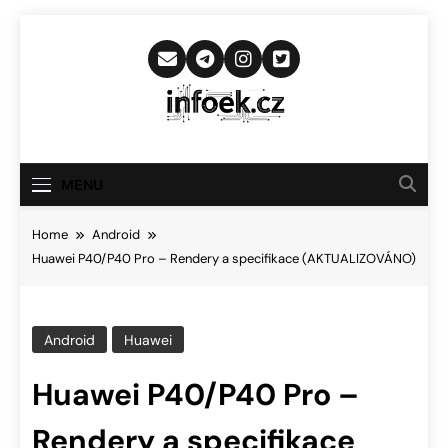
Skip
to
content
Infoek.cz
Web Věnující Se Technologickým
Novinkám
MENU
Home
Android
Huawei P40/P40 Pro – Rendery a specifikace (AKTUALIZOVÁNO)
Android
Huawei
Huawei P40/P40 Pro –
Rendery a specifikace