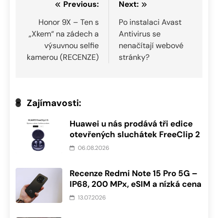
Navigace
Previous:
Next:
pro
Honor 9X – Ten s
Po instalaci Avast
„Xkem“ na zádech a
Antivirus se
příspěvek
výsuvnou selfie
nenačítají webové
kamerou (RECENZE)
stránky?
Zajímavosti:
Huawei u nás prodává tři edice
otevřených sluchátek FreeClip 2
06.08.2026
Recenze Redmi Note 15 Pro 5G –
IP68, 200 MPx, eSIM a nízká cena
13.07.2026