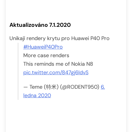
Aktualizováno 7.1.2020
Unikají rendery krytu pro Huawei P40 Pro
#HuaweiP40Pro
More case renders
This reminds me of Nokia N8
pic.twitter.com/847gj6IdvS
— Teme (特米) (@RODENT950)
6.
ledna 2020