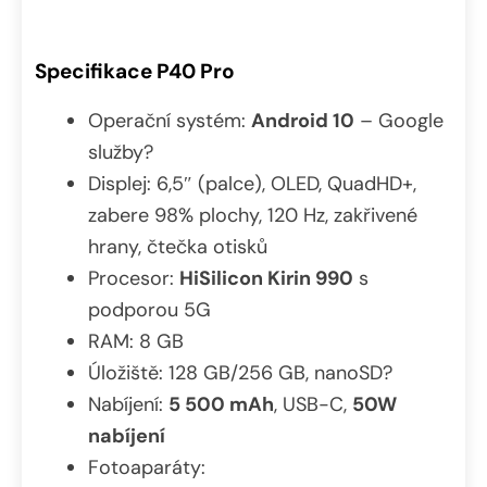
Specifikace P40 Pro
Operační systém:
Android 10
– Google
služby?
Displej: 6,5″ (palce), OLED, QuadHD+,
zabere 98% plochy, 120 Hz, zakřivené
hrany, čtečka otisků
Procesor:
HiSilicon Kirin 990
s
podporou 5G
RAM: 8 GB
Úložiště: 128 GB/256 GB, nanoSD?
Nabíjení:
5 500 mAh
, USB-C,
50W
nabíjení
Fotoaparáty: