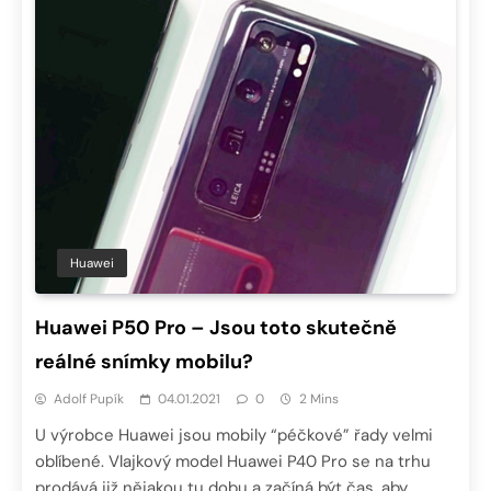
Huawei
Huawei P50 Pro – Jsou toto skutečně
reálné snímky mobilu?
Adolf Pupík
04.01.2021
0
2 Mins
U výrobce Huawei jsou mobily “péčkové” řady velmi
oblíbené. Vlajkový model Huawei P40 Pro se na trhu
prodává již nějakou tu dobu a začíná být čas, aby