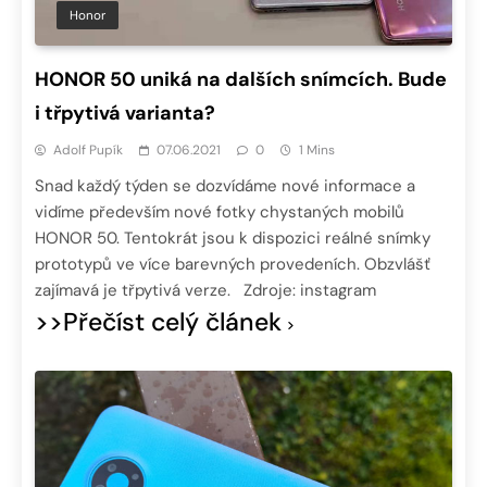
Honor
HONOR 50 uniká na dalších snímcích. Bude
i třpytivá varianta?
Adolf Pupík
07.06.2021
0
1 Mins
Snad každý týden se dozvídáme nové informace a
vidíme především nové fotky chystaných mobilů
HONOR 50. Tentokrát jsou k dispozici reálné snímky
prototypů ve více barevných provedeních. Obzvlášť
zajímavá je třpytivá verze. Zdroje: instagram
>>Přečíst celý článek