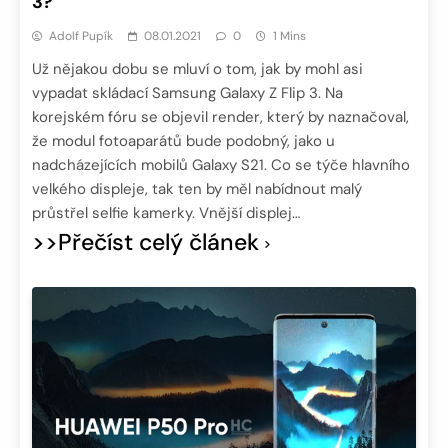
3?
Adolf Pupík
08.01.2021
0
1 Mins
Už nějakou dobu se mluví o tom, jak by mohl asi
vypadat skládací Samsung Galaxy Z Flip 3. Na
korejském fóru se objevil render, který by naznačoval,
že modul fotoaparátů bude podobný, jako u
nadcházejících mobilů Galaxy S21. Co se týče hlavního
velkého displeje, tak ten by měl nabídnout malý
průstřel selfie kamerky. Vnější displej…
>>Přečíst celý článek