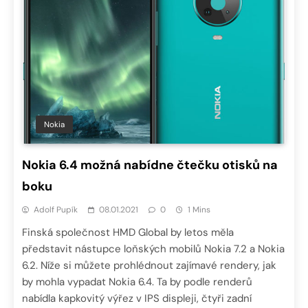
Nokia
Nokia 6.4 možná nabídne čtečku otisků na
boku
Adolf Pupík
08.01.2021
0
1 Mins
Finská společnost HMD Global by letos měla
představit nástupce loňských mobilů Nokia 7.2 a Nokia
6.2. Níže si můžete prohlédnout zajímavé rendery, jak
by mohla vypadat Nokia 6.4. Ta by podle renderů
nabídla kapkovitý výřez v IPS displeji, čtyři zadní