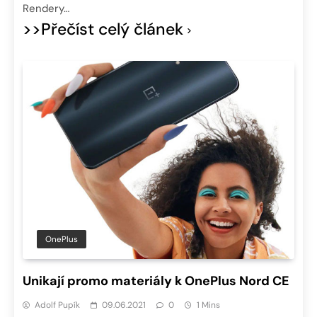
Rendery…
>>Přečíst celý článek
OnePlus
Unikají promo materiály k OnePlus Nord CE
Adolf Pupík
09.06.2021
0
1 Mins