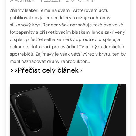
Adolf Pupík
22.03.2021
0
1 Mins
Známý leaker Teme na svém Twitterovém účtu
publikoval nový render, který ukazuje ochranný
silikonový kryt. Render však naznačuje také dva velké
fotoaparáty s přisvětlovacím bleskem, lehce zakřivený
displej, průstřel selfie kamerky uprostřed displeje, a
dokonce i infraport pro ovládání TV a jiných domácích
spotřebičů. Zajímavý je však větší výřez v krytu, ten by
mohl naznačovat druhý reproduktor….
>>Přečíst celý článek