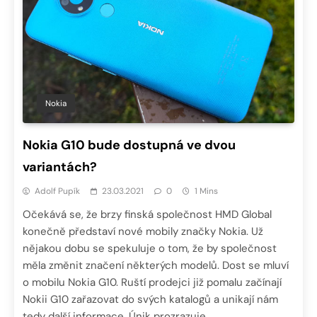
Nokia
Nokia G10 bude dostupná ve dvou
variantách?
Adolf Pupík
23.03.2021
0
1 Mins
Očekává se, že brzy finská společnost HMD Global
konečně představí nové mobily značky Nokia. Už
nějakou dobu se spekuluje o tom, že by společnost
měla změnit značení některých modelů. Dost se mluví
o mobilu Nokia G10. Ruští prodejci již pomalu začínají
Nokii G10 zařazovat do svých katalogů a unikají nám
tedy další informace. Únik prozrazuje,…