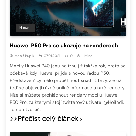
Huawei
Huawei P50 Pro se ukazuje na renderech
Adolf Pupík
07.01.2021
0
1 Mins
Mobily Huawei P40 jsou na trhu již takřka rok, proto se
očekává, kdy Huawei přijde s novou řadou P50.
Představení by mělo proběhnout snad již brzy, ale už
teď se objevují různé uniklé informace a také rendery.
Níže si můžete prohlédnout rendery mobilu Huawei
P50 Pro, za kterými stojí twitterový uživatel @HoiIndi.
Ten při tvorbě…
>>Přečíst celý článek