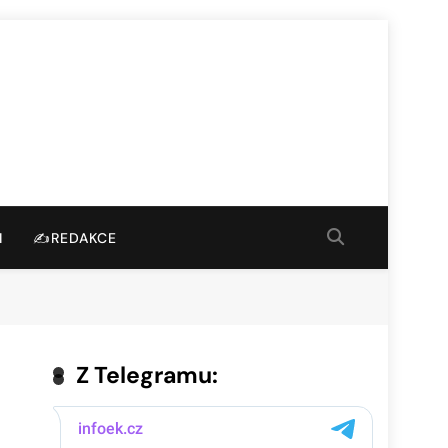
I
✍️REDAKCE
Z Telegramu: