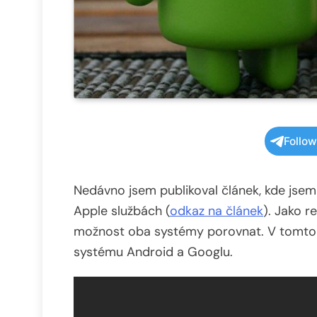
Follo
Nedávno jsem publikoval článek, kde jsem r
Apple službách (
odkaz na článek
). Jako 
možnost oba systémy porovnat. V tomto člá
systému Android a Googlu.