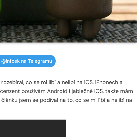
w @infoek na Telegramu
ozebíral, co se mi líbí a nelíbí na iOS, iPhonech a
recenzent používám Android i jablečné iOS, takže mám
nku jsem se podíval na to, co se mi líbí a nelíbí na