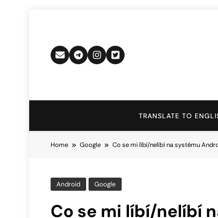
Skip
to
content
TRANSLATE TO ENGLI
Home
Google
Co se mi líbí/nelíbí na systému Andr
Android
Google
Co se mi líbí/nelíbí