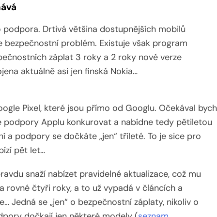
hává
o podpora. Drtivá většina dostupnějších mobilů
e bezpečnostní problém. Existuje však program
ezpečnostních záplat 3 roky a 2 roky nové verze
ena aktuálně asi jen finská Nokia…
gle Pixel, které jsou přímo od Googlu. Očekával bych
e podpory Applu konkurovat a nabídne tedy pětiletou
 a podpory se dočkáte „jen“ tříleté. To je sice pro
ízí pět let…
avdu snaží nabízet pravidelné aktualizace, což mu
 rovné čtyři roky, a to už vypadá v článcích a
e… Jedná se „jen“ o bezpečnostní záplaty, nikoliv o
dpory dočkají jen některé modely (
seznam