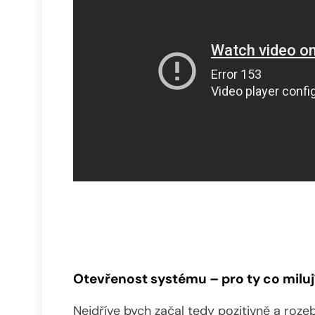
Otevřenost systému – pro ty co milu
Nejdříve bych začal tedy pozitivně a roz