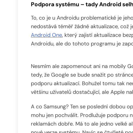
Podpora systému – tady Android sel
To, co je u Androidu problematické je jeh
nedostává téměř žádné aktualizace, což j
Android One
, který zajistí aktualizace b
Androidu, ale do tohoto programu je zapoj
Nesmím ale zapomenout ani na mobily Goo
tedy, že Google se bude snažit po stránc
podporu aktualizací. Bohužel tomu tak není
většinu uživatelů dostačující, ale Apple nab
A co Samsung? Ten se poslední dobou opr
mohu jen pochválit. Prodlužuje podporu na
reklamách dobře. Má to ale jedno velké al
nové verze systému. Navíc se čtyřleté po