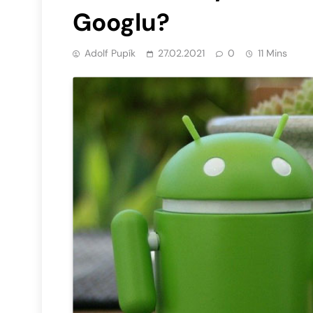
Googlu?
Adolf Pupík
27.02.2021
0
11 Mins