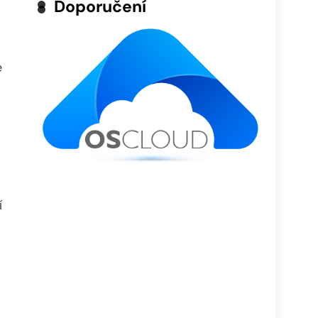
Doporučení
e
í