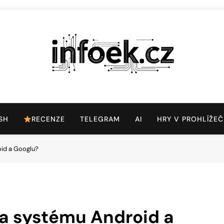
Infoek.cz
Web Věnující Se Technologickým Novinkám
SH
RECENZE
TELEGRAM
AI
HRY V PROHLÍŽEČ
oid a Googlu?
 na systému Android a