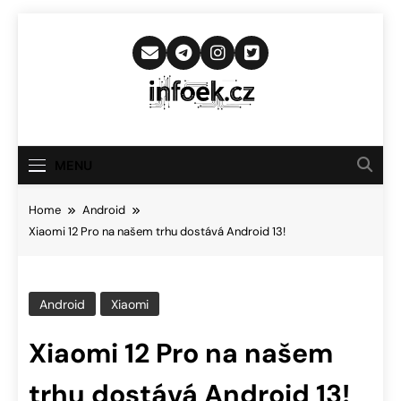
Skip
to
content
Infoek.cz
Web Věnující Se Technologickým
Novinkám
MENU
Home
Android
Xiaomi 12 Pro na našem trhu dostává Android 13!
Android
Xiaomi
Xiaomi 12 Pro na našem
trhu dostává Android 13!