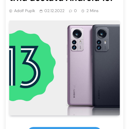
Adolf Pupík
02.12.2022
0
2 Mins