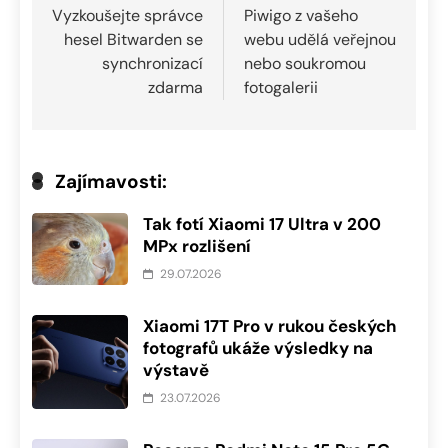
pro
Vyzkoušejte správce
Piwigo z vašeho
hesel Bitwarden se
webu udělá veřejnou
příspěvek
synchronizací
nebo soukromou
zdarma
fotogalerii
Zajímavosti:
Tak fotí Xiaomi 17 Ultra v 200
MPx rozlišení
29.07.2026
Xiaomi 17T Pro v rukou českých
fotografů ukáže výsledky na
výstavě
23.07.2026