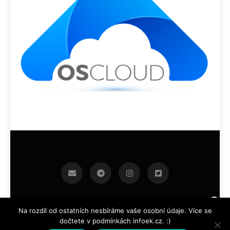
infoek.cz 2026.Developed By
.
BlazeThemes
Na rozdíl od ostatních nesbíráme vaše osobní údaje. Více se
dočtete v podmínkách infoek.cz. :)