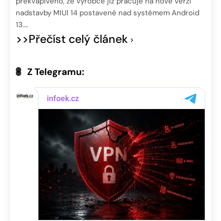
překvapivého, že výrobce již pracuje na nové verzi
nadstavby MIUI 14 postavené nad systémem Android
13….
>>Přečíst celý článek
Z Telegramu: