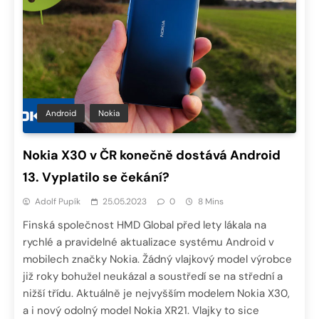
Android
Nokia
Nokia X30 v ČR konečně dostává Android
13. Vyplatilo se čekání?
Adolf Pupík
25.05.2023
0
8 Mins
Finská společnost HMD Global před lety lákala na
rychlé a pravidelné aktualizace systému Android v
mobilech značky Nokia. Žádný vlajkový model výrobce
již roky bohužel neukázal a soustředí se na střední a
nižší třídu. Aktuálně je nejvyšším modelem Nokia X30,
a i nový odolný model Nokia XR21. Vlajky to sice