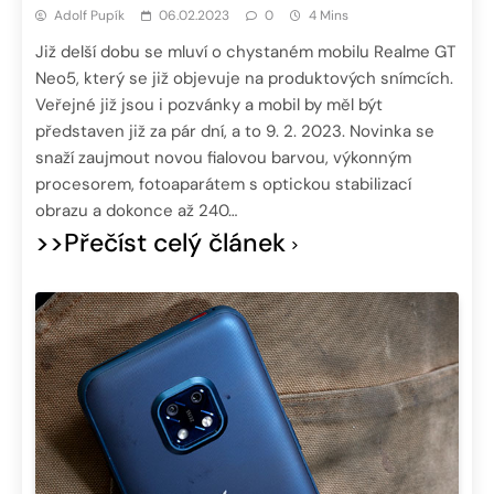
Adolf Pupík
06.02.2023
0
4 Mins
Již delší dobu se mluví o chystaném mobilu Realme GT
Neo5, který se již objevuje na produktových snímcích.
Veřejné již jsou i pozvánky a mobil by měl být
představen již za pár dní, a to 9. 2. 2023. Novinka se
snaží zaujmout novou fialovou barvou, výkonným
procesorem, fotoaparátem s optickou stabilizací
obrazu a dokonce až 240…
>>Přečíst celý článek