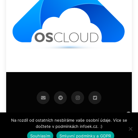
infoek.cz 2026.Developed By
.
BlazeThemes
Na rozdíl od ostatních nesbíráme vaše osobní údaje. Více se
dočtete v podmínkách infoek.cz. :)
Souhlasím
Smluvní podmínky a GDPR