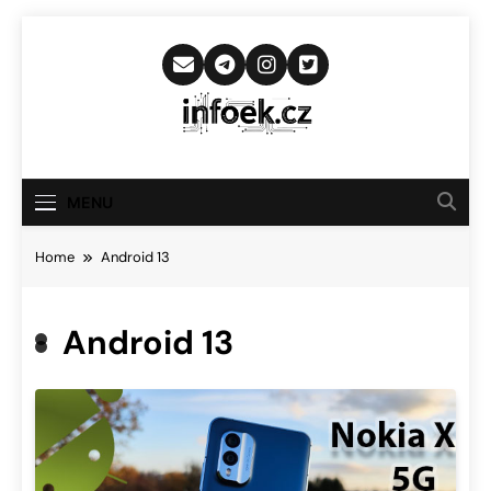
Skip
to
content
Infoek.cz
Web Věnující Se Technologickým
Novinkám
MENU
Home
Android 13
Android 13