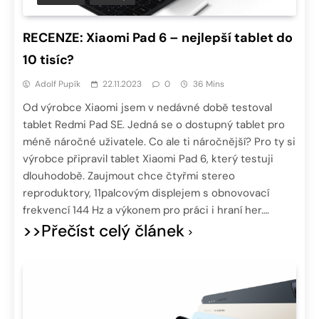
RECENZE: Xiaomi Pad 6 – nejlepší tablet do
10 tisíc?
Adolf Pupík
22.11.2023
0
36 Mins
Od výrobce Xiaomi jsem v nedávné době testoval
tablet Redmi Pad SE. Jedná se o dostupný tablet pro
méně náročné uživatele. Co ale ti náročnější? Pro ty si
výrobce připravil tablet Xiaomi Pad 6, který testuji
dlouhodobě. Zaujmout chce čtyřmi stereo
reproduktory, 11palcovým displejem s obnovovací
frekvencí 144 Hz a výkonem pro práci i hraní her….
>>Přečíst celý článek