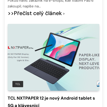
Pokud navíc zákazník na e-shopu, kde Xiaomi Pad 6
zakoupil, napíše na…
>>Přečíst celý článek
TCL
TCL NXTPAPER 12 je nový Android tablet s
5G a klávesnicí