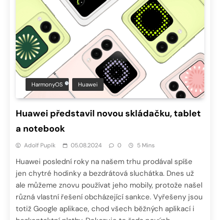
HarmonyOS
Huawei
Huawei představil novou skládačku, tablet
a notebook
Adolf Pupík
05.08.2024
0
5 Mins
Huawei poslední roky na našem trhu prodával spíše
jen chytré hodinky a bezdrátová sluchátka. Dnes už
ale můžeme znovu používat jeho mobily, protože našel
různá vlastní řešení obcházející sankce. Vyřešeny jsou
totiž Google aplikace, chod všech běžných aplikací i