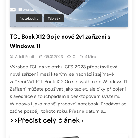
Notebooky
Tablety
TCL Book X12 Go je nové 2v1 zařízení s
Windows 11
Adolf Pupík
05.01.2023
0
4 Mins
Výrobce TCL na veletrhu CES 2023 představil svá
nová zařízení, mezi kterými se nachází i zajímavé
zařízení 2v1 TCL Book X12 Go se systémem Windows 11.
Zařízení můžete používat jako tablet, ale díky připojení
klávesnice s touchpadem a desktopovém systému
Windows i jako menší pracovní notebook. Prodávat se
začne později tohoto roku. Přesné datum a…
>>Přečíst celý článek