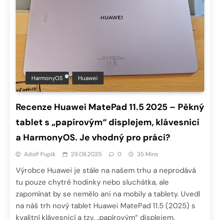
HarmonyOS
Huawei
Recenze Huawei MatePad 11.5 2025 – Pěkný
tablet s „papírovým“ displejem, klávesnicí
a HarmonyOS. Je vhodný pro práci?
Adolf Pupík
29.08.2025
0
35 Mins
Výrobce Huawei je stále na našem trhu a neprodává
tu pouze chytré hodinky nebo sluchátka, ale
zapomínat by se nemělo ani na mobily a tablety. Uvedl
na náš trh nový tablet Huawei MatePad 11.5 (2025) s
kvalitní klávesnicí a tzv. „papírovým“ displejem.