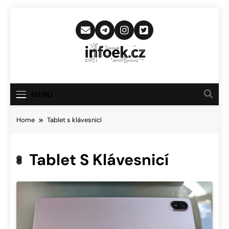
Skip
to
content
Infoek.cz
Web Věnující Se Technologickým
Novinkám
MENU
Home
Tablet s klávesnicí
Tablet S Klávesnicí