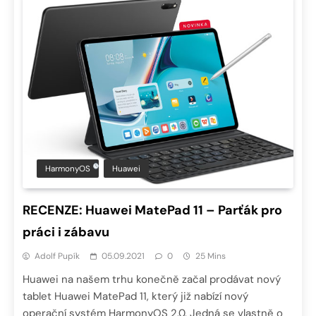
HarmonyOS
Huawei
RECENZE: Huawei MatePad 11 – Parťák pro
práci i zábavu
Adolf Pupík
05.09.2021
0
25 Mins
Huawei na našem trhu konečně začal prodávat nový
tablet Huawei MatePad 11, který již nabízí nový
operační systém HarmonyOS 2.0. Jedná se vlastně o