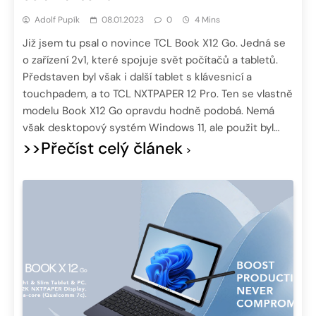
Adolf Pupík
08.01.2023
0
4 Mins
Již jsem tu psal o novince TCL Book X12 Go. Jedná se
o zařízení 2v1, které spojuje svět počítačů a tabletů.
Představen byl však i další tablet s klávesnicí a
touchpadem, a to TCL NXTPAPER 12 Pro. Ten se vlastně
modelu Book X12 Go opravdu hodně podobá. Nemá
však desktopový systém Windows 11, ale použit byl…
>>Přečíst celý článek