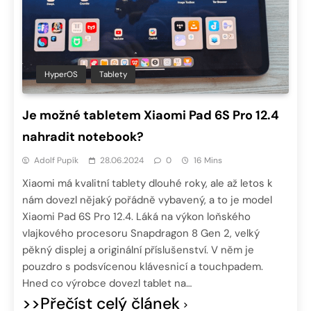
HyperOS
Tablety
Je možné tabletem Xiaomi Pad 6S Pro 12.4
nahradit notebook?
Adolf Pupík
28.06.2024
0
16 Mins
Xiaomi má kvalitní tablety dlouhé roky, ale až letos k
nám dovezl nějaký pořádně vybavený, a to je model
Xiaomi Pad 6S Pro 12.4. Láká na výkon loňského
vlajkového procesoru Snapdragon 8 Gen 2, velký
pěkný displej a originální příslušenství. V něm je
pouzdro s podsvícenou klávesnicí a touchpadem.
Hned co výrobce dovezl tablet na…
>>Přečíst celý článek