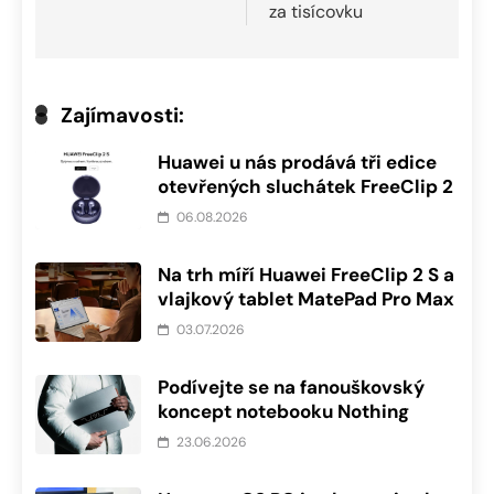
za tisícovku
Zajímavosti:
Huawei u nás prodává tři edice
otevřených sluchátek FreeClip 2
06.08.2026
Na trh míří Huawei FreeClip 2 S a
vlajkový tablet MatePad Pro Max
03.07.2026
Podívejte se na fanouškovský
koncept notebooku Nothing
23.06.2026