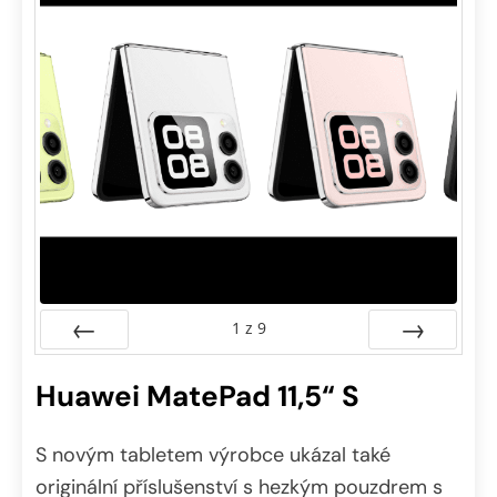
1
z
9
Předchozí
Další
Huawei MatePad 11,5“ S
S novým tabletem výrobce ukázal také
originální příslušenství s hezkým pouzdrem s