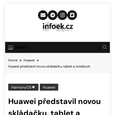
Skip
to
content
Infoek.cz
Web Věnující Se Technologickým
Novinkám
MENU
Home
Huawei
Huawei představil novou skládačku, tablet a notebook
HarmonyOS
Huawei
Huawei představil novou
skládačku, tablet a