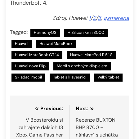
Thunderbolt 4.
Zdroj: Huawei
1
/
2
/
3
,
gsmarena
Tagged:
HarmonyOS
HiSilicon Kirin 8000
Huawei
Huawei MateBook
Huawei MateBook GT 14
Huawei MatePad 11.5“ S
Huawei nova Flip
Mobil s ohebným displejem
Skládací mobil
Tablet s klávesnicí
Velký tablet
Navigace
Previous:
Next:
pro
V Boosteroidu si
Recenze BUXTON
zahrajete dalších 13
BHP 8700 –
příspěvek
Xbox Game Pass her
náhlavní sluchátka