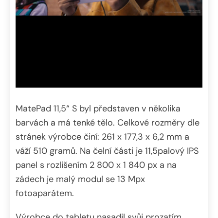
MatePad 11,5“ S byl představen v několika
barvách a má tenké tělo. Celkové rozměry dle
stránek výrobce činí: 261 x 177,3 x 6,2 mm a
váží 510 gramů. Na čelní části je 11,5palový IPS
panel s rozlišením 2 800 x 1 840 px a na
zádech je malý modul se 13 Mpx
fotoaparátem.
Výrobce do tabletu nasadil svůj prozatím