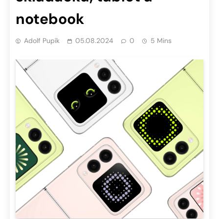
notebook
Adolf Pupík
05.08.2024
0
5 Mins