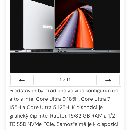
1
z
11
Představen byl tradičně ve více konfiguracích,
Předchozí
Další
a to s Intel Core Ultra 9 185H, Core Ultra 7
155H a Core Ultra 5 125H. K dispozici je
grafický čip Intel Raptor, 16/32 GB RAM a 1/2
TB SSD NVMe PCIe. Samozřejmě je k dispozici