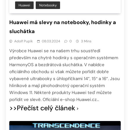
Huawei
Notebooky
Huawei má slevy na notebooky, hodinky a
sluchátka
Adolf Pupík
08.03.2024
0
3 Mins
Výrobce Huawei se na našem trhu soustředí
především na chytré hodinky s operačním systémem
HarmonyOS a bezdrátová sluchátka. V nabídce
oficiálního obchodu si však můžete pořídit dobře
vybavené ultrabooky s úhlopříčkami 14“, 15″ a 16“. Jsou
hliníkové a mají plnohodnotný operační systém
Windows 11. Některé produkty Huawei teď můžete
pořídit ve slevě. Oficiální e-shop Huawei.cz…
>>Přečíst celý článek