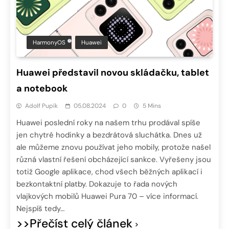
HarmonyOS
Huawei
Huawei představil novou skládačku, tablet
a notebook
Adolf Pupík
05.08.2024
0
5 Mins
Huawei poslední roky na našem trhu prodával spíše
jen chytré hodinky a bezdrátová sluchátka. Dnes už
ale můžeme znovu používat jeho mobily, protože našel
různá vlastní řešení obcházející sankce. Vyřešeny jsou
totiž Google aplikace, chod všech běžných aplikací i
bezkontaktní platby. Dokazuje to řada nových
vlajkových mobilů Huawei Pura 70 – více informací.
Nejspíš tedy…
>>Přečíst celý článek