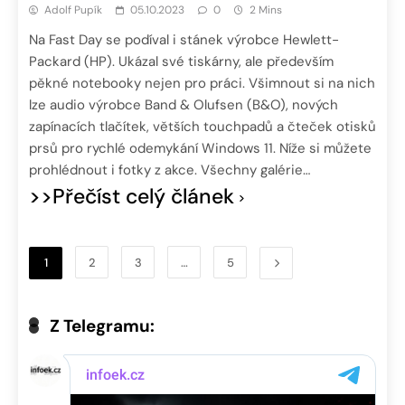
Adolf Pupík
05.10.2023
0
2 Mins
Na Fast Day se podíval i stánek výrobce Hewlett-
Packard (HP). Ukázal své tiskárny, ale především
pěkné notebooky nejen pro práci. Všimnout si na nich
lze audio výrobce Band & Olufsen (B&O), nových
zapínacích tlačítek, větších touchpadů a čteček otisků
prsů pro rychlé odemykání Windows 11. Níže si můžete
prohlédnout i fotky z akce. Všechny galérie…
>>Přečíst celý článek
1
2
3
…
5
Z Telegramu: