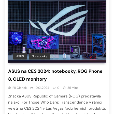
ASUS
Notebooky
ASUS na CES 2024: notebooky, ROG Phone
8, OLED monitory
PR Článek
10.01.2024
0
35 Mins
Značka ASUS Republic of Gamers (ROG) představila
na akci For Those Who Dare: Transcendence v rámci
veletrhu CES 2024 v Las Vegas řadu herních produktů,