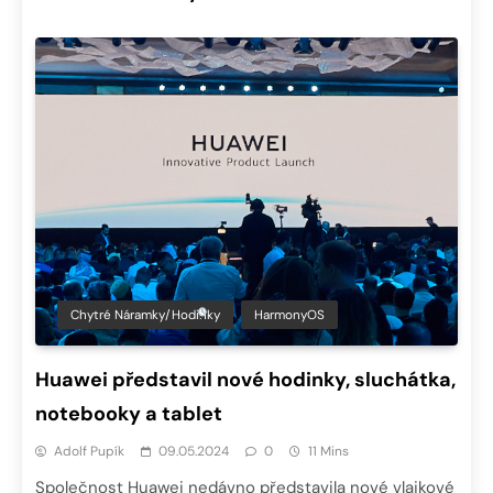
Chytré Náramky/hodinky
HarmonyOS
Huawei představil nové hodinky, sluchátka,
notebooky a tablet
Adolf Pupík
09.05.2024
0
11 Mins
Společnost Huawei nedávno představila nové vlajkové