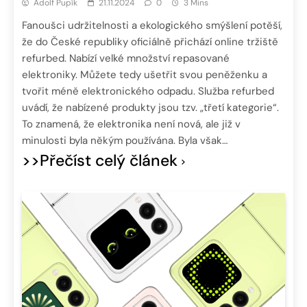
Adolf Pupík
21.11.2024
0
3 Mins
Fanoušci udržitelnosti a ekologického smýšlení potěší,
že do České republiky oficiálně přichází online tržiště
refurbed. Nabízí velké množství repasované
elektroniky. Můžete tedy ušetřit svou peněženku a
tvořit méně elektronického odpadu. Služba refurbed
uvádí, že nabízené produkty jsou tzv. „třetí kategorie“.
To znamená, že elektronika není nová, ale již v
minulosti byla někým používána. Byla však…
>>Přečíst celý článek