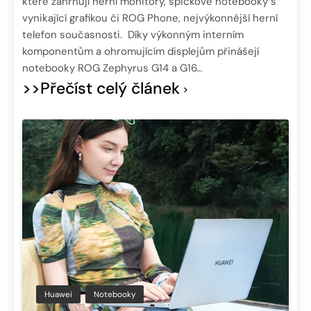
které zahrnují herní monitory, špičkové notebooky s
vynikající grafikou či ROG Phone, nejvýkonnější herní
telefon současnosti. Díky výkonným interním
komponentům a ohromujícím displejům přinášejí
notebooky ROG Zephyrus G14 a G16…
>>Přečíst celý článek
Huawei
Notebooky