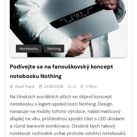
Notebooky
Nothing
Podívejte se na fanouškovský koncept
notebooku Nothing
Adolf Pupík
23.06.2026
0
2 Mins
Na čínských sociálních sítích se objevil koncept
notebooku s logem společnosti Nothing. Design
navazuje na mobily tohoto výrobce, nabízí maticový
displej na víku, průhlednou spodní část s LED diodami
a různé barevné kombinace. Osobně bych takový
notebook rozhodně uvítal, protože odvětví notebooků