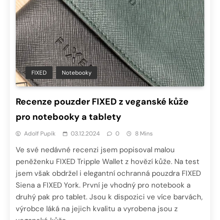
FIXED
Notebooky
Recenze pouzder FIXED z veganské kůže
pro notebooky a tablety
Adolf Pupík
03.12.2024
0
8 Mins
Ve své nedávné recenzi jsem popisoval malou
peněženku FIXED Tripple Wallet z hovězí kůže. Na test
jsem však obdržel i elegantní ochranná pouzdra FIXED
Siena a FIXED York. První je vhodný pro notebook a
druhý pak pro tablet. Jsou k dispozici ve více barvách,
výrobce láká na jejich kvalitu a vyrobena jsou z