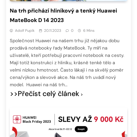
Na trh přichází hliníkový a tenký Huawei
MateBook D 14 2023
Adolf Pupík
20.11.2023
0
6 Mins
Společnost Huawei na našem trhu již nějakou dobu
prodává notebooky řady MateBook. Ty míří na
uživatelé, kteří potřebují pracovní notebook na cesty.
Mají totiž konstrukci z hliníku, krásně tenké tělo a
velmi nízkou hmotnost. Často lákají i na skvělý poměr
cena/výkon a slevové akce. Na náš trh uvádí nový
model. Huawei na náš trh…
>>Přečíst celý článek