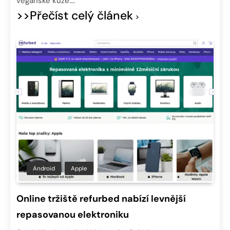
veganské kůže….
>>Přečíst celý článek
Android
Apple
Online tržiště refurbed nabízí levnější
repasovanou elektroniku