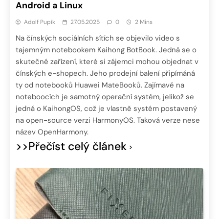
Android a Linux
Adolf Pupík
27.05.2025
0
2 Mins
Na čínských sociálních sítích se objevilo video s
tajemným notebookem Kaihong BotBook. Jedná se o
skutečné zařízení, které si zájemci mohou objednat v
čínských e-shopech. Jeho prodejní balení připímáná
ty od notebooků Huawei MateBooků. Zajímavé na
noteboocích je samotný operační systém, jelikož se
jedná o KaihongOS, což je vlastně systém postavený
na open-source verzi HarmonyOS. Taková verze nese
název OpenHarmony.
>>Přečíst celý článek