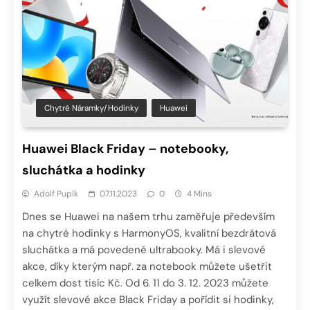
Chytré Náramky/hodinky
Huawei
Huawei Black Friday – notebooky,
sluchátka a hodinky
Adolf Pupík
07.11.2023
0
4 Mins
Dnes se Huawei na našem trhu zaměřuje především
na chytré hodinky s HarmonyOS, kvalitní bezdrátová
sluchátka a má povedené ultrabooky. Má i slevové
akce, díky kterým např. za notebook můžete ušetřit
celkem dost tisíc Kč. Od 6. 11 do 3. 12. 2023 můžete
využít slevové akce Black Friday a pořídit si hodinky,