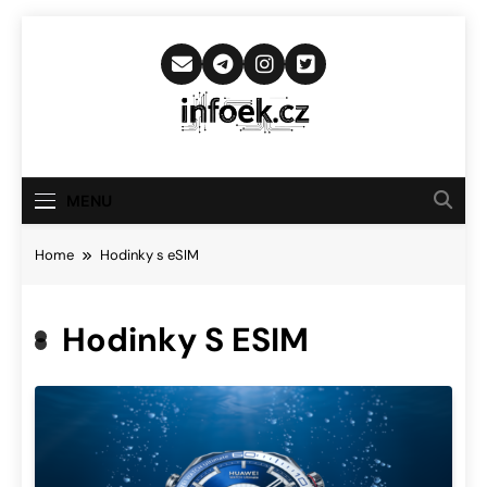
Skip
to
content
Infoek.cz
Web Věnující Se Technologickým
Novinkám
MENU
Home
Hodinky s eSIM
Hodinky S ESIM