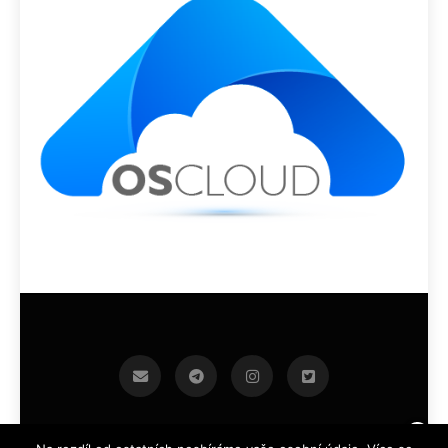
infoek.cz 2026.Developed By
.
BlazeThemes