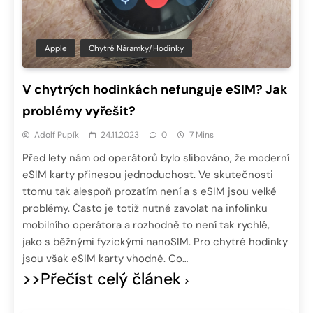
Apple
Chytré Náramky/hodinky
V chytrých hodinkách nefunguje eSIM? Jak
problémy vyřešit?
Adolf Pupík
24.11.2023
0
7 Mins
Před lety nám od operátorů bylo slibováno, že moderní
eSIM karty přinesou jednoduchost. Ve skutečnosti
ttomu tak alespoň prozatím není a s eSIM jsou velké
problémy. Často je totiž nutné zavolat na infolinku
mobilního operátora a rozhodně to není tak rychlé,
jako s běžnými fyzickými nanoSIM. Pro chytré hodinky
jsou však eSIM karty vhodné. Co…
>>Přečíst celý článek