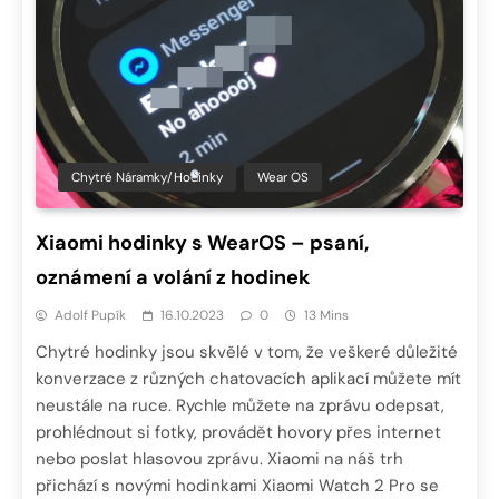
Chytré Náramky/hodinky
Wear OS
Xiaomi hodinky s WearOS – psaní,
oznámení a volání z hodinek
Adolf Pupík
16.10.2023
0
13 Mins
Chytré hodinky jsou skvělé v tom, že veškeré důležité
konverzace z různých chatovacích aplikací můžete mít
neustále na ruce. Rychle můžete na zprávu odepsat,
prohlédnout si fotky, provádět hovory přes internet
nebo poslat hlasovou zprávu. Xiaomi na náš trh
přichází s novými hodinkami Xiaomi Watch 2 Pro se