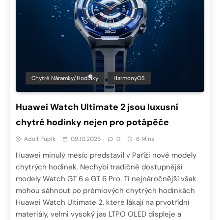
Chytré Náramky/hodinky
HarmonyOS
Huawei Watch Ultimate 2 jsou luxusní
chytré hodinky nejen pro potápěče
Adolf Pupík
09.10.2025
0
6 Mins
Huawei minulý měsíc představil v Paříži nové modely
chytrých hodinek. Nechybí tradičně dostupnější
modely Watch GT 6 a GT 6 Pro. Ti nejnáročnější však
mohou sáhnout po prémiových chytrých hodinkách
Huawei Watch Ultimate 2, které lákají na prvotřídní
materiály, velmi vysoký jas LTPO OLED displeje a