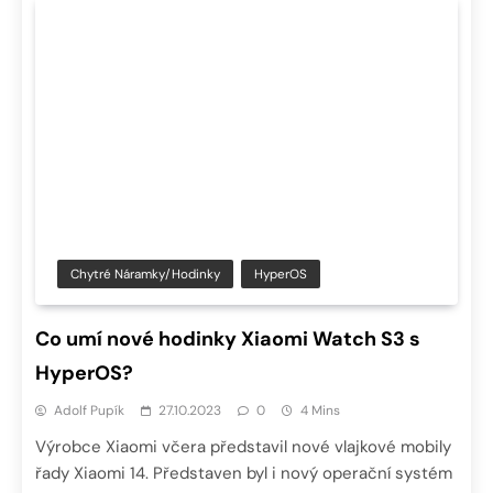
Chytré Náramky/hodinky
HyperOS
Co umí nové hodinky Xiaomi Watch S3 s
HyperOS?
Adolf Pupík
27.10.2023
0
4 Mins
Výrobce Xiaomi včera představil nové vlajkové mobily
řady Xiaomi 14. Představen byl i nový operační systém