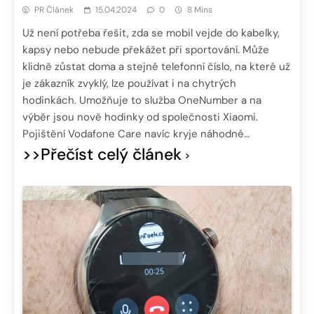
PR Článek
15.04.2024
0
8 Mins
Už není potřeba řešit, zda se mobil vejde do kabelky,
kapsy nebo nebude překážet při sportování. Může
klidně zůstat doma a stejné telefonní číslo, na které už
je zákazník zvyklý, lze používat i na chytrých
hodinkách. Umožňuje to služba OneNumber a na
výběr jsou nově hodinky od společnosti Xiaomi.
Pojištění Vodafone Care navíc kryje náhodné…
>>Přečíst celý článek