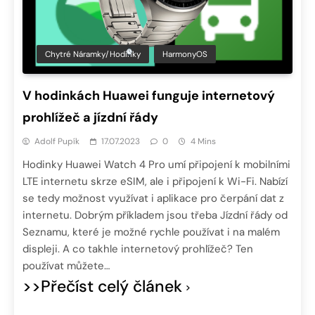
Chytré Náramky/hodinky
HarmonyOS
V hodinkách Huawei funguje internetový
prohlížeč a jízdní řády
Adolf Pupík
17.07.2023
0
4 Mins
Hodinky Huawei Watch 4 Pro umí připojení k mobilními
LTE internetu skrze eSIM, ale i připojení k Wi-Fi. Nabízí
se tedy možnost využívat i aplikace pro čerpání dat z
internetu. Dobrým příkladem jsou třeba Jízdní řády od
Seznamu, které je možné rychle používat i na malém
displeji. A co takhle internetový prohlížeč? Ten
používat můžete…
>>Přečíst celý článek