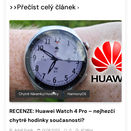
>>Přečíst celý článek
Chytré Náramky/hodinky
HarmonyOS
RECENZE: Huawei Watch 4 Pro – nejhezčí
chytré hodinky současnosti?
Adolf Pupík
01.08.2023
0
47 Mins