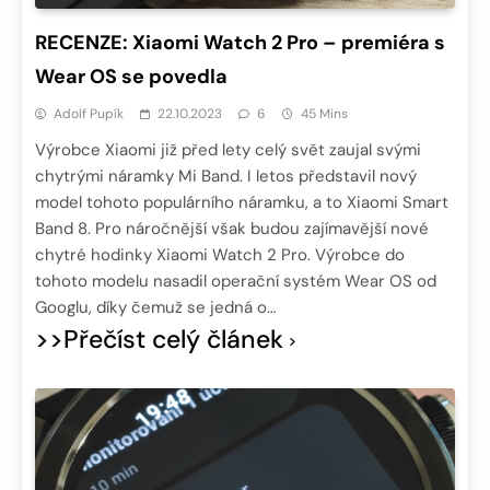
RECENZE: Xiaomi Watch 2 Pro – premiéra s
Wear OS se povedla
Adolf Pupík
22.10.2023
6
45 Mins
Výrobce Xiaomi již před lety celý svět zaujal svými
chytrými náramky Mi Band. I letos představil nový
model tohoto populárního náramku, a to Xiaomi Smart
Band 8. Pro náročnější však budou zajímavější nové
chytré hodinky Xiaomi Watch 2 Pro. Výrobce do
tohoto modelu nasadil operační systém Wear OS od
Googlu, díky čemuž se jedná o…
>>Přečíst celý článek