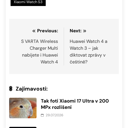
Xiaomi Watch S3
Navigace
Previous:
Next:
pro
S VARTA Wireless
Huawei Watch 4 a
Charger Multi
Watch 3 – jak
příspěvek
nabijete i Huawei
diktovat zprávy v
Watch 4
češtině?
Zajímavosti:
Tak fotí Xiaomi 17 Ultra v 200
MPx rozlišení
29.07.2026