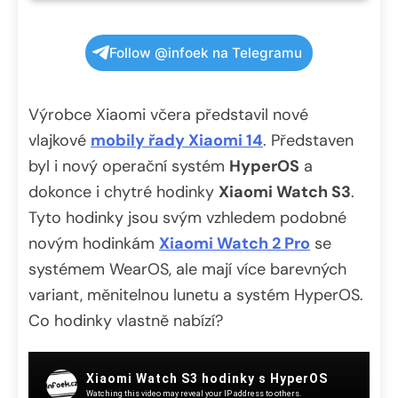
Follow @infoek na Telegramu
Výrobce Xiaomi včera představil nové
vlajkové
mobily řady Xiaomi 14
. Představen
byl i nový operační systém
HyperOS
a
dokonce i chytré hodinky
Xiaomi Watch S3
.
Tyto hodinky jsou svým vzhledem podobné
novým hodinkám
Xiaomi Watch 2 Pro
se
systémem WearOS, ale mají více barevných
variant, měnitelnou lunetu a systém HyperOS.
Co hodinky vlastně nabízí?