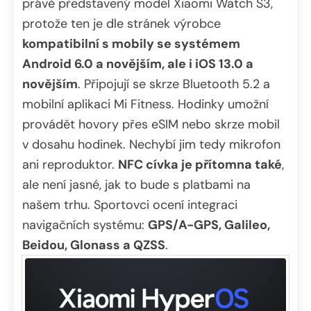
právě představený model Xiaomi Watch S3,
protože ten je dle stránek výrobce
kompatibilní s mobily se systémem
Android 6.0 a novějším, ale i iOS 13.0 a
novějším
. Připojují se skrze Bluetooth 5.2 a
mobilní aplikaci Mi Fitness. Hodinky umožní
provádět hovory přes eSIM nebo skrze mobil
v dosahu hodinek. Nechybí jim tedy mikrofon
ani reproduktor.
NFC cívka je přítomna také
,
ale není jasné, jak to bude s platbami na
našem trhu. Sportovci ocení integraci
navigačních systému:
GPS/A-GPS, Galileo,
Beidou, Glonass a QZSS
.