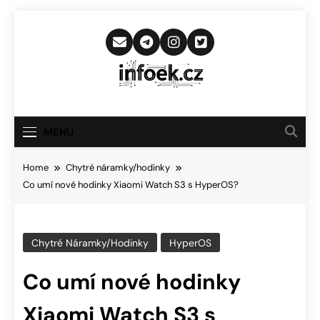
Skip
to
content
Infoek.cz
Web Věnující Se Technologickým
Novinkám
MENU
Home
Chytré náramky/hodinky
Co umí nové hodinky Xiaomi Watch S3 s HyperOS?
Chytré Náramky/hodinky
HyperOS
Co umí nové hodinky
Xiaomi Watch S3 s