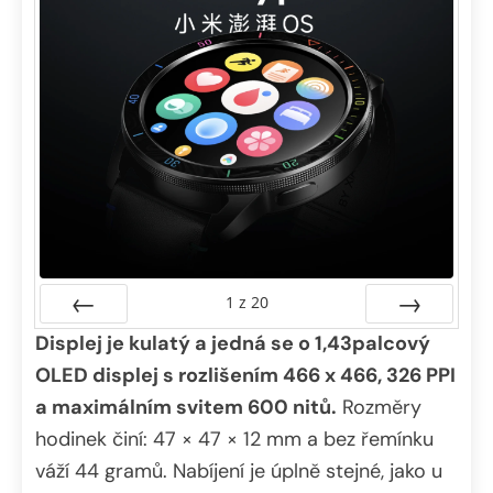
1
z
20
Displej je kulatý a jedná se o 1,43palcový
Předchozí
Další
OLED displej s rozlišením 466 x 466, 326 PPI
a maximálním svitem 600 nitů.
Rozměry
hodinek činí: 47 × 47 × 12 mm a bez řemínku
váží 44 gramů. Nabíjení je úplně stejné, jako u