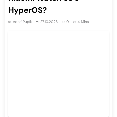
HyperOS?
Adolf Pupík
27.10.2023
0
4 Mins