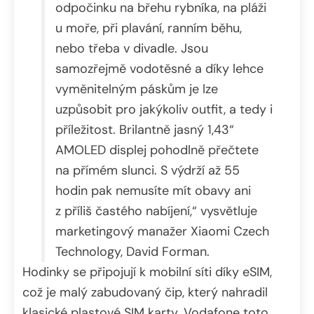
odpočinku na břehu rybníka, na pláži
u moře, při plavání, ranním běhu,
nebo třeba v divadle. Jsou
samozřejmě vodotěsné a díky lehce
vyměnitelným páskům je lze
uzpůsobit pro jakýkoliv outfit, a tedy i
příležitost. Brilantně jasný 1,43“
AMOLED displej pohodlně přečtete
na přímém slunci. S výdrží až 55
hodin pak nemusíte mít obavy ani
z příliš častého nabíjení,“ vysvětluje
marketingový manažer Xiaomi Czech
Technology, David Forman.
Hodinky se připojují k mobilní síti díky eSIM,
což je malý zabudovaný čip, který nahradil
klasické plastové SIM karty. Vodafone toto