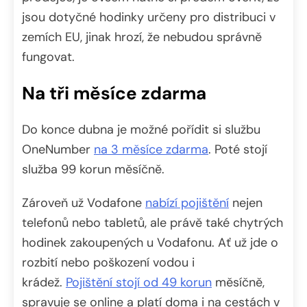
jsou dotyčné hodinky určeny pro distribuci v
zemích EU, jinak hrozí, že nebudou správně
fungovat.
Na tři měsíce zdarma
Do konce dubna je možné pořídit si službu
OneNumber
na 3 měsíce zdarma
. Poté stojí
služba 99 korun měsíčně.
Zároveň už Vodafone
nabízí pojištění
nejen
telefonů nebo tabletů, ale právě také chytrých
hodinek zakoupených u Vodafonu. Ať už jde o
rozbití nebo poškození vodou i
krádež.
Pojištění stojí od 49 korun
měsíčně,
spravuje se online a platí doma i na cestách v