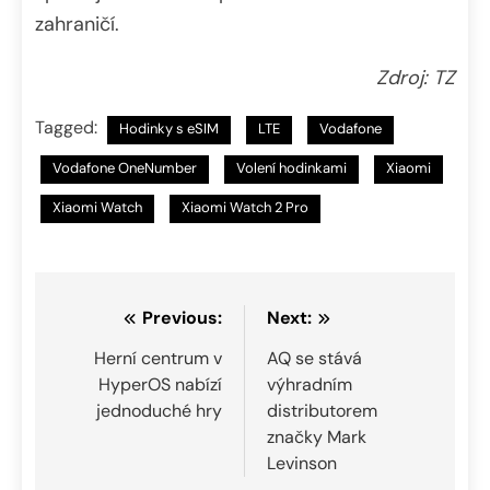
zahraničí.
Zdroj: TZ
Tagged:
Hodinky s eSIM
LTE
Vodafone
Vodafone OneNumber
Volení hodinkami
Xiaomi
Xiaomi Watch
Xiaomi Watch 2 Pro
Navigace
Previous:
Next:
pro
Herní centrum v
AQ se stává
HyperOS nabízí
výhradním
příspěvek
jednoduché hry
distributorem
značky Mark
Levinson