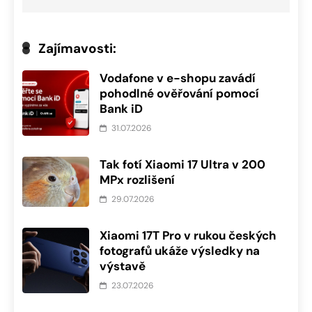
Zajímavosti:
Vodafone v e-shopu zavádí
pohodlné ověřování pomocí
Bank iD
31.07.2026
Tak fotí Xiaomi 17 Ultra v 200
MPx rozlišení
29.07.2026
Xiaomi 17T Pro v rukou českých
fotografů ukáže výsledky na
výstavě
23.07.2026