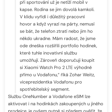
při sportování už je netíží mobil v
kapse. Rodina se jim dovolá kamkoli.
V klidu vyřídí i důležitý pracovní
hovor a když vyrazí na párty, nemusí
se bát, že telefon ztratí nebo jim ho
někdo ukradne. Mám radost, že jsme
ode dneška rozšířili portfolio hodinek,
které tuhle inovativní službu
umožňují. Zároveň doporučuji koupit
si Xiaomi Watch Pro 2 LTE výhodně
přímo u Vodafonu,“ říká Zohar Weitz,
viceprezidentka Vodafonu pro
spotřebitelský segment.
Službu OneNumber a Vodafone eSIM lze
aktivovat i na hodinkách zakoupených u jiného
prodejce, je ovšem nutné si předem ověřit, že