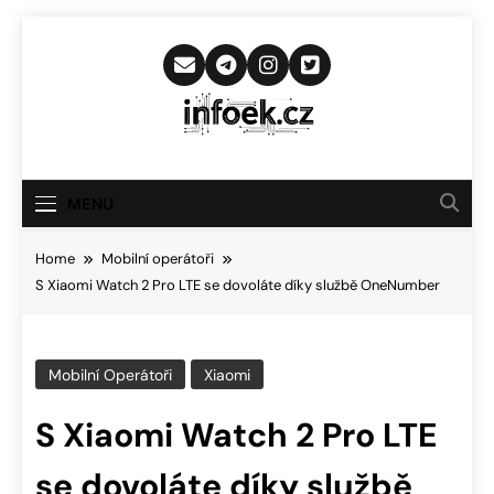
Skip
to
content
Infoek.cz
Web Věnující Se Technologickým
Novinkám
MENU
Home
Mobilní operátoři
S Xiaomi Watch 2 Pro LTE se dovoláte díky službě OneNumber
Mobilní Operátoři
Xiaomi
S Xiaomi Watch 2 Pro LTE
se dovoláte díky službě