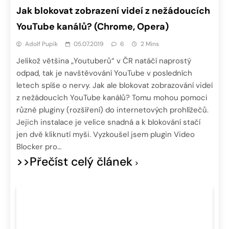
Jak blokovat zobrazení videí z nežádoucích
YouTube kanálů? (Chrome, Opera)
Adolf Pupík
05.07.2019
6
2 Mins
Jelikož většina „Youtuberů“ v ČR natáčí naprostý
odpad, tak je navštěvování YouTube v posledních
letech spíše o nervy. Jak ale blokovat zobrazování videí
z nežádoucích YouTube kanálů? Tomu mohou pomoci
různé pluginy (rozšíření) do internetových prohlížečů.
Jejich instalace je velice snadná a k blokování stačí
jen dvě kliknutí myši. Vyzkoušel jsem plugin Video
Blocker pro…
>>Přečíst celý článek