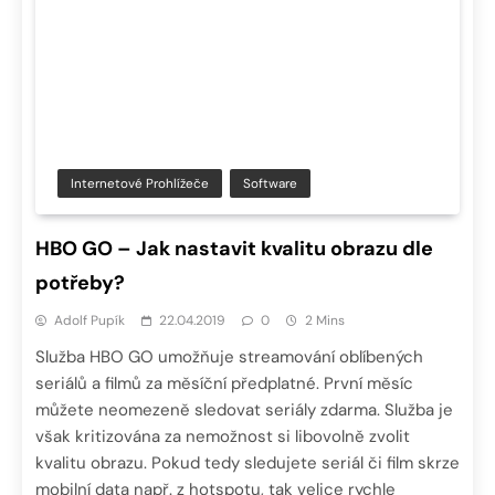
Internetové Prohlížeče
Software
HBO GO – Jak nastavit kvalitu obrazu dle
potřeby?
Adolf Pupík
22.04.2019
0
2 Mins
Služba HBO GO umožňuje streamování oblíbených
seriálů a filmů za měsíční předplatné. První měsíc
můžete neomezeně sledovat seriály zdarma. Služba je
však kritizována za nemožnost si libovolně zvolit
kvalitu obrazu. Pokud tedy sledujete seriál či film skrze
mobilní data např. z hotspotu, tak velice rychle