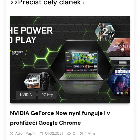
>>Přečíst celý článek
NVIDIA
PC Hry
NVIDIA GeForce Now nyní funguje i v
prohlížeči Google Chrome
Adolf Pupík
01.02.2021
0
1 Mins