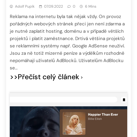
Adolf Pupík
07.09.2022
0
6 Mins
Reklama na internetu byla tak nějak vždy. On provoz
pořádných webových stránek přeci jen není zdarma a
je nutné zaplatit hosting, doménu a v případě větších
projektů i platit zaměstnance. Drtivá většina projektů
se reklamními systémy např. Google AdSense neuživí.
Jsou za ně totiž mizerné peníze a výdělkům rozhodně
nepomáhají uživatelů AdBlocků. Uživatelům AdBlocku
se…
>>Přečíst celý článek