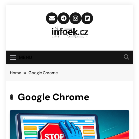
Skip
to
content
Infoek.cz
Web Věnující Se Technologickým
Novinkám
MENU
Home
Google Chrome
Google Chrome