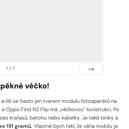
1
z
7
Další
 pěkné véčko!
 a liší se často jen tvarem modulu fotoaparátů na
 a Oppo Find N2 Flip má „véčkovou“ konstrukci. Po
apes kraťasů, batohu nebo kabelky. Je také tenký a
ze 191 gramů.
Vlastně bych řekl, že váha mobilu je