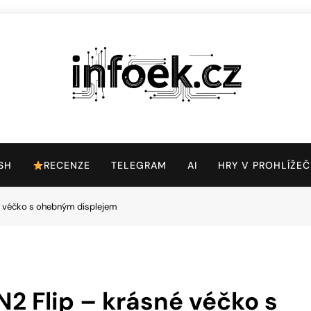
Infoek.cz
Web Věnující Se Technologickým Novinkám
SH
RECENZE
TELEGRAM
AI
HRY V PROHLÍŽEČ
é véčko s ohebným displejem
2 Flip – krásné véčko s