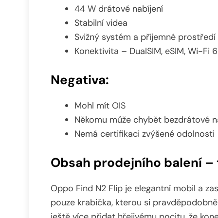
44 W drátové nabíjení
Stabilní videa
Svižný systém a příjemné prostřed
Konektivita – DualSIM, eSIM, Wi-Fi 6
Negativa:
Mohl mít OIS
Někomu může chybět bezdrátové na
Nemá certifikaci zvýšené odolnosti
Obsah prodejního balení – 
Oppo Find N2 Flip je elegantní mobil a zasl
pouze krabička, kterou si pravděpodobně p
ještě více přidat hřejivému pocitu, že k