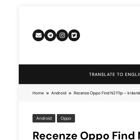
Skip
to
content
TRANSLATE TO ENGLI
Home
Android
Recenze Oppo Find N2 Flip – krásn
Android
Oppo
Recenze Oppo Find N