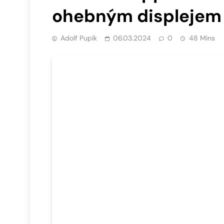
ohebným displejem
Adolf Pupík
06.03.2024
0
48 Mins