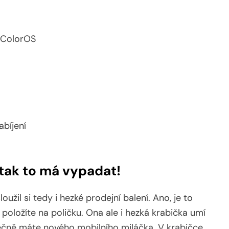
í ColorOS
bíjení
tak to má vypadat!
oužil si tedy i hezké prodejní balení. Ano, je to
oložíte na poličku. Ona ale i hezká krabička umí
onečně máte nového mobilního miláčka. V krabičce