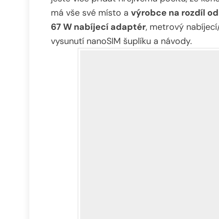
má vše své místo a
výrobce na rozdíl o
67 W nabíjecí adaptér
, metrový nabíjecí
vysunutí nanoSIM šuplíku a návody.