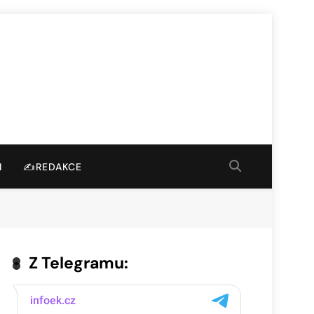
I
✍️REDAKCE
Z Telegramu: