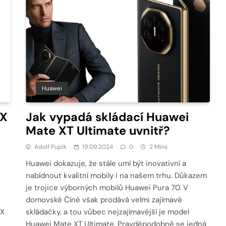
Huawei
IX
Jak vypadá skládací Huawei
Mate XT Ultimate uvnitř?
Adolf Pupík
19.09.2024
0
2 Mins
Huawei dokazuje, že stále umí být inovativní a
nabídnout kvalitní mobily i na našem trhu. Důkazem
je trojice výborných mobilů Huawei Pura 70. V
domovské Číně však prodává velmi zajímavé
IX
skládačky, a tou vůbec nejzajímavější je model
Huawei Mate XT Ultimate. Pravděpodobně se jedná