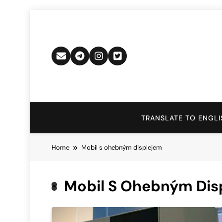
Skip
to
content
TRANSLATE TO ENGLI
Home
Mobil s ohebným displejem
Mobil S Ohebným Dis