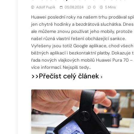
Adolf Pupík
05.08.2024
0
5 Mins
Huawei poslední roky na našem trhu prodával sp
jen chytré hodinky a bezdrátová sluchátka. Dnes
ale můžeme znovu používat jeho mobily, protože
našel různá vlastní řešení obcházející sankce.
Vyřešeny jsou totiž Google aplikace, chod všech
běžných aplikací i bezkontaktní platby. Dokazuje 
řada nových vlajkových mobilů Huawei Pura 70 –
více informací. Nejspíš tedy…
>>Přečíst celý článek