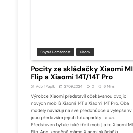
Chytrá Domácnost
Xiaomi
Pocity ze skládačky Xiaomi M
Flip a Xiaomi 14T/14T Pro
Adolf Pupík
27.09.2024
0
6 Mins
Výrobce Xiaomi představil očekávanou dvojici
nových mobilů Xiaomi 14T a Xiaomi 14T Pro. Oba
modely navazují na své předchůdce a vylepšeny
jsou především jejich fotoaparáty Leica.
Představen byl ale také třetí mobil, a to Xiaomi M
Flip. Ano, konečně máme Xiaomi skládačku