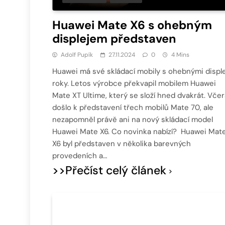
Huawei Mate X6 s ohebným
displejem představen
Adolf Pupík
27.11.2024
0
4 Mins
Huawei má své skládací mobily s ohebnými disple
roky. Letos výrobce překvapil mobilem Huawei
Mate XT Ultime, který se složí hned dvakrát. Včer
došlo k představení třech mobilů Mate 70, ale
nezapomněl právě ani na nový skládací model
Huawei Mate X6. Co novinka nabízí? Huawei Mat
X6 byl představen v několika barevných
provedeních a…
>>Přečíst celý článek