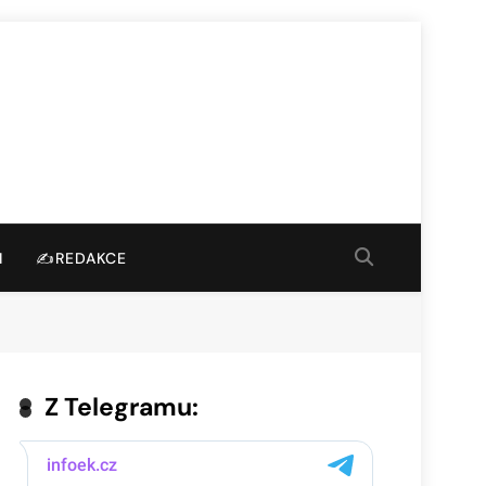
I
✍️REDAKCE
Z Telegramu: