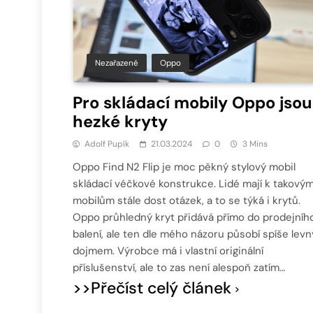
Nezařazené
Oppo
Pro skládací mobily Oppo jsou
hezké kryty
Adolf Pupík
21.03.2024
0
3 Mins
Oppo Find N2 Flip je moc pěkný stylový mobil
skládací véčkové konstrukce. Lidé mají k takový
mobilům stále dost otázek, a to se týká i krytů.
Oppo průhledný kryt přidává přímo do prodejníh
balení, ale ten dle mého názoru působí spíše lev
dojmem. Výrobce má i vlastní originální
příslušenství, ale to zas není alespoň zatím…
>>Přečíst celý článek