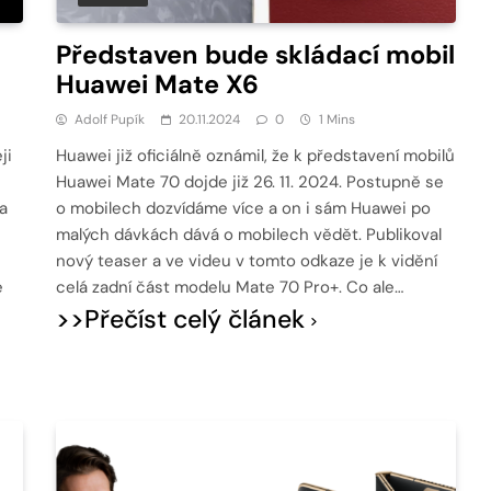
Představen bude skládací mobil
Huawei Mate X6
Adolf Pupík
20.11.2024
0
1 Mins
ji
Huawei již oficiálně oznámil, že k představení mobilů
Huawei Mate 70 dojde již 26. 11. 2024. Postupně se
a
o mobilech dozvídáme více a on i sám Huawei po
malých dávkách dává o mobilech vědět. Publikoval
nový teaser a ve videu v tomto odkaze je k vidění
e
celá zadní část modelu Mate 70 Pro+. Co ale…
>>Přečíst celý článek