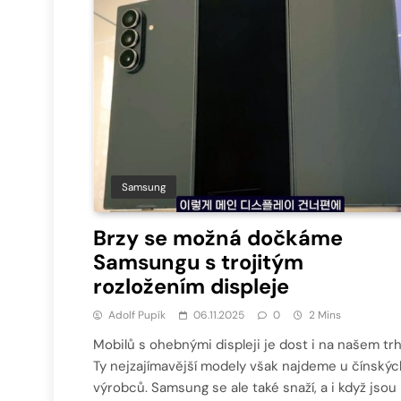
Samsung
Brzy se možná dočkáme
Samsungu s trojitým
rozložením displeje
Adolf Pupík
06.11.2025
0
2 Mins
Mobilů s ohebnými displeji je dost i na našem trh
Ty nejzajímavější modely však najdeme u čínskýc
výrobců. Samsung se ale také snaží, a i když jsou