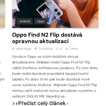
Android
Oppo
Oppo Find N2 Flip dostává
opravnou aktualizaci
Adolf Pupík
12.03.2024
0
2 Mins
Výrobce Oppo se svým mobilům věnuje
m
aktualizacemi. Skládací mobil Oppo Find N2 Flip
nabízí čtyřletou softwarovou podporu. Po tuto dobu
o
bude mobil dostávat pravidelné bezpečnostní
ným
záplaty. Po dobu tří let pak bude dostávat nové
verze systému Android. Majitelé Oppo Find N2 Flip
mohou začít stahovat novou aktualizaci systému o
velikosti 543,43 MB. Nejedná se…
>>Přečíst celý článek