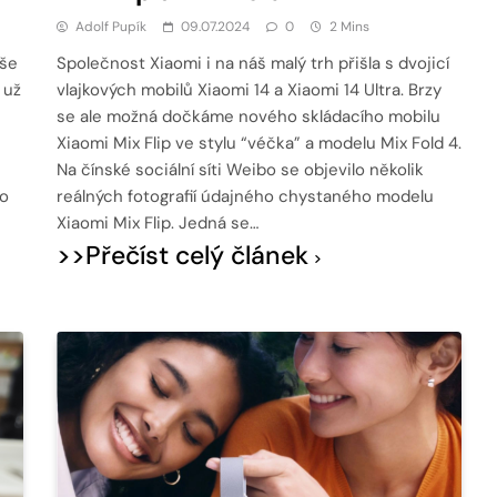
Adolf Pupík
09.07.2024
0
2 Mins
íše
Společnost Xiaomi i na náš malý trh přišla s dvojicí
 už
vlajkových mobilů Xiaomi 14 a Xiaomi 14 Ultra. Brzy
se ale možná dočkáme nového skládacího mobilu
Xiaomi Mix Flip ve stylu “véčka” a modelu Mix Fold 4.
Na čínské sociální síti Weibo se objevilo několik
to
reálných fotografií údajného chystaného modelu
Xiaomi Mix Flip. Jedná se…
>>Přečíst celý článek