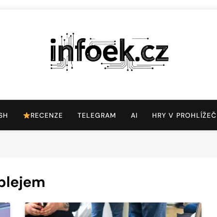
Infoek.cz
Web Věnující Se Technologickým Novinkám
SH
RECENZE
TELEGRAM
AI
HRY V PROHLÍŽEČ
plejem