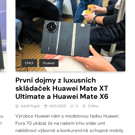
EMUI
Huawei
První dojmy z luxusních
skládaček Huawei Mate XT
Ultimate a Huawei Mate X6
Adolf Pupík
14.01.2025
0
5 Mins
u.
Výrobce Huawei nám s modelovou řadou Huawei
h
Pura 70 ukázal, že na našem trhu stále umí
nabídnout výborné a konkurenčně schopné mobily.