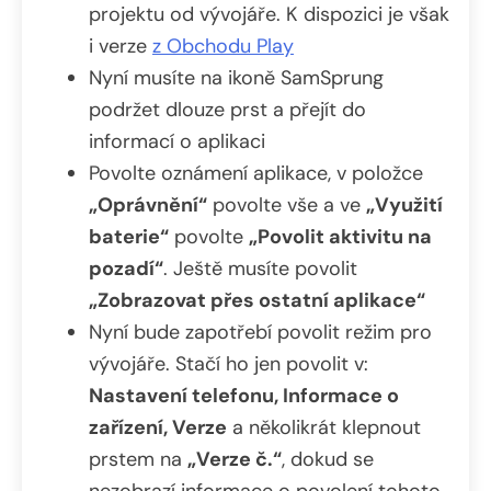
projektu od vývojáře. K dispozici je však
i verze
z Obchodu Play
Nyní musíte na ikoně SamSprung
podržet dlouze prst a přejít do
informací o aplikaci
Povolte oznámení aplikace, v položce
„Oprávnění“
povolte vše a ve
„Využití
baterie“
povolte
„Povolit aktivitu na
pozadí“
. Ještě musíte povolit
„Zobrazovat přes ostatní aplikace“
Nyní bude zapotřebí povolit režim pro
vývojáře. Stačí ho jen povolit v:
Nastavení telefonu, Informace o
zařízení, Verze
a několikrát klepnout
prstem na
„Verze č.“
, dokud se
nezobrazí informace o povolení tohoto