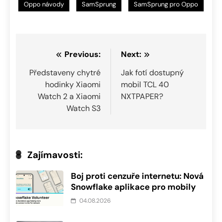
Oppo návody
SamSprung
SamSprung pro Oppo
Navigace
Previous:
Next:
pro
Představeny chytré
Jak fotí dostupný
hodinky Xiaomi
mobil TCL 40
příspěvek
Watch 2 a Xiaomi
NXTPAPER?
Watch S3
Zajímavosti:
Boj proti cenzuře internetu: Nová
Snowflake aplikace pro mobily
04.08.2026