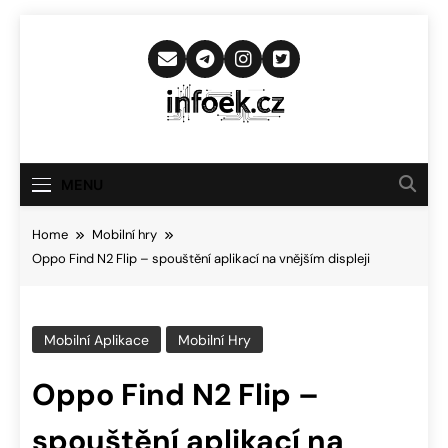
Skip
to
content
Infoek.cz
Web Věnující Se Technologickým
Novinkám
MENU
Home
Mobilní hry
Oppo Find N2 Flip – spouštění aplikací na vnějším displeji
Mobilní Aplikace
Mobilní Hry
Oppo Find N2 Flip –
spouštění aplikací na