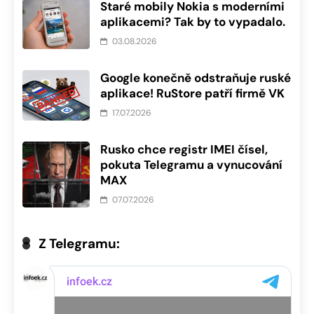
Staré mobily Nokia s moderními
aplikacemi? Tak by to vypadalo.
03.08.2026
Google konečně odstraňuje ruské
aplikace! RuStore patří firmě VK
17.07.2026
Rusko chce registr IMEI čísel,
pokuta Telegramu a vynucování
MAX
07.07.2026
Z Telegramu: