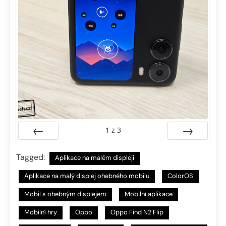
1
z
3
Předchozí
Další
Tagged:
Aplikace na malém displeji
Aplikace na malý displej ohebného mobilu
ColorOS
Mobil s ohebným displejem
Mobilní aplikace
Mobilní hry
Oppo
Oppo Find N2 Flip