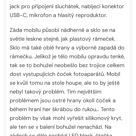
jack pro připojení sluchátek, nabíjecí konektor
USB-C, mikrofon a hlasitý reproduktor.
Záda mobilu působí nádherně a sklo se na
světle leskne stejně, jak plastový rámeček.
Sklo má také oblé hrany a výborně zapadá do
rámečku. Jelikož je tělo mobilu opravdu tenké,
tak se to bohužel neobešlo bez trojice celkem
dost vystupujících čoček fotoaparátů. Mobil
se kvůli tomu na stole houpe, ale to by ještě
nebyl takový problém. Tím největším
problémem jsou ostré hrany okolí čoček a
během hraní her škrábou do rukou… Tento
problém by však mohl vyřešit silikonový kryt,
ale ten se v balení bohužel nenachází. Na
zádech se dále nachází LED blesk, čtečka