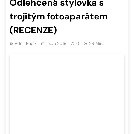
Odlehčená stylovka s
trojitým fotoaparátem
(RECENZE)
Adolf Pupík
15.05.2019
0
29 Mins