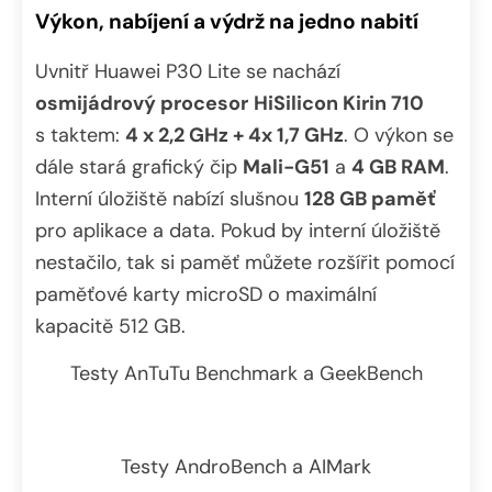
Výkon, nabíjení a výdrž na jedno nabití
Uvnitř Huawei P30 Lite se nachází
osmijádrový procesor
HiSilicon Kirin 710
s taktem:
4 x 2,2 GHz + 4x 1,7 GHz
. O výkon se
dále stará grafický čip
Mali-G51
a
4 GB RAM
.
Interní úložiště nabízí slušnou
128 GB paměť
pro aplikace a data. Pokud by interní úložiště
nestačilo, tak si paměť můžete rozšířit pomocí
paměťové karty microSD o maximální
kapacitě 512 GB.
Testy AnTuTu Benchmark a GeekBench
Testy AndroBench a AIMark