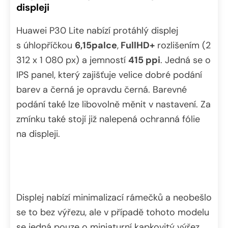
displeji
Huawei P30 Lite nabízí protáhlý displej
s úhlopříčkou
6,15palce
,
FullHD+
rozlišením (2
312 x 1 080 px) a jemností
415 ppi
. Jedná se o
IPS panel, který zajišťuje velice dobré podání
barev a černá je opravdu černá. Barevné
podání také lze libovolně měnit v nastavení. Za
zmínku také stojí již nalepená ochranná fólie
na displeji.
Displej nabízí minimalizací rámečků a neobešlo
se to bez výřezu, ale v případě tohoto modelu
se jedná pouze o miniaturní kapkovitý výřez.