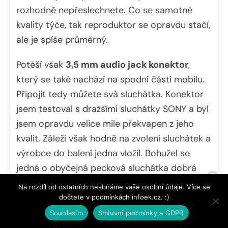
rozhodně nepřeslechnete. Co se samotné
kvality týče, tak reproduktor se opravdu stačí,
ale je spíše průměrný.
Potěší však
3,5 mm audio jack konektor
,
který se také nachází na spodní části mobilu.
Připojit tedy můžete svá sluchátka. Konektor
jsem testoval s dražšími sluchátky SONY a byl
jsem opravdu velice mile překvapen z jeho
kvalit. Záleží však hodně na zvolení sluchátek a
výrobce do balení jedna vložil. Bohužel se
jedná o obyčejná pecková sluchátka dobrá
leda tak pro hovory.
Na rozdíl od ostatních nesbíráme vaše osobní údaje. Více se
dočtete v podmínkách infoek.cz. :)
Souhlasím
Smluvní podmínky a GDPR