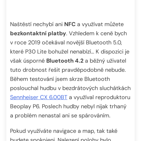
Naštěstí nechybí ani
NFC
a využívat můžete
bezkontaktní platby
. Vzhledem k ceně bych
v roce 2019 očekával novější Bluetooth 5.0,
které P30 Lite bohužel nenabízí… K dispozici je
však úsporné
Bluetooth 4.2
a běžný uživatel
tuto drobnost řešit pravděpodobně nebude.
Během testování jsem skrze Bluetooth
poslouchal hudbu v bezdrátových sluchátkách
Sennheiser CX 6.00BT
a využíval reproduktoru
Beoplay P6. Poslech hudby nebyl nijak trhaný
a problém nenastal ani se spárováním.
Pokud využíváte navigace a map, tak také
budete spokojeni. Nalezení polohy bylo