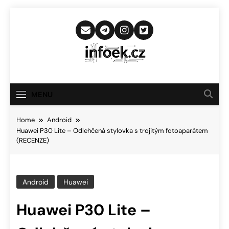
Skip
to
content
Infoek.cz
Web Věnující Se Technologickým
Novinkám
MENU
Home
Android
Huawei P30 Lite – Odlehčená stylovka s trojitým fotoaparátem
(RECENZE)
Android
Huawei
Huawei P30 Lite –