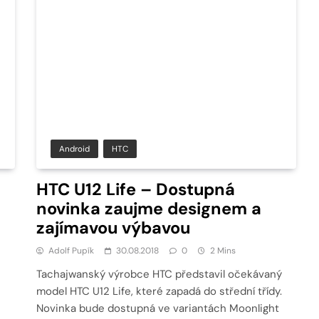
Android
HTC
HTC U12 Life – Dostupná
novinka zaujme designem a
zajímavou výbavou
Adolf Pupík
30.08.2018
0
2 Mins
Tachajwanský výrobce HTC představil očekávaný
model HTC U12 Life, které zapadá do střední třídy.
Novinka bude dostupná ve variantách Moonlight