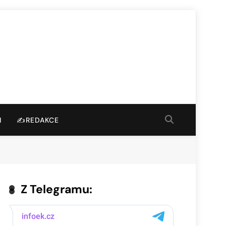
I
✍️REDAKCE
Z Telegramu: