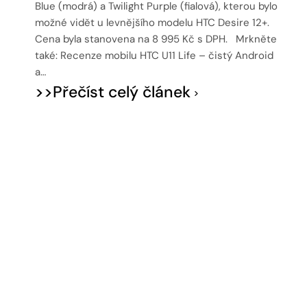
Blue (modrá) a Twilight Purple (fialová), kterou bylo
možné vidět u levnějšího modelu HTC Desire 12+.
Cena byla stanovena na 8 995 Kč s DPH. Mrkněte
také: Recenze mobilu HTC U11 Life – čistý Android
a…
>>Přečíst celý článek