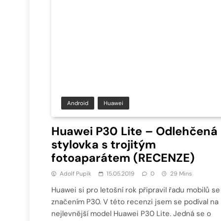
Android
Huawei
Huawei P30 Lite – Odlehčená
stylovka s trojitým
fotoaparátem (RECENZE)
Adolf Pupík
15.05.2019
0
29 Mins
Huawei si pro letošní rok připravil řadu mobilů se
značením P30. V této recenzi jsem se podíval na
nejlevnější model Huawei P30 Lite. Jedná se o