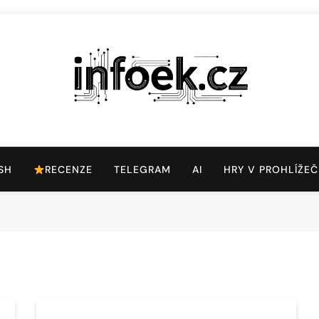
Infoek.cz
Web Věnující Se Technologickým Novinkám
SH
RECENZE
TELEGRAM
AI
HRY V PROHLÍŽEČ