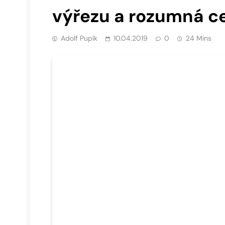
výřezu a rozumná c
Adolf Pupík
10.04.2019
0
24 Mins