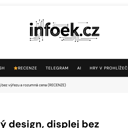
Infoek.cz
Web Věnující Se Technologickým Novinkám
SH
RECENZE
TELEGRAM
AI
HRY V PROHLÍŽEČ
lej bez výřezu a rozumná cena (RECENZE)
ý design, displej bez