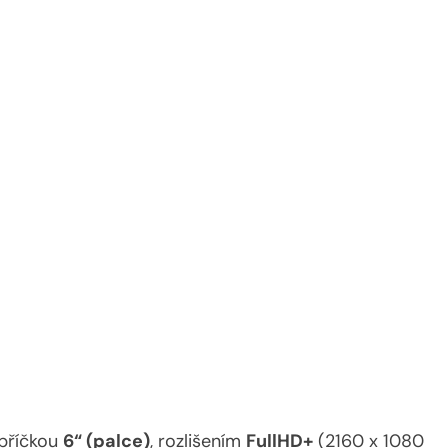
příčkou
6“ (palce)
, rozlišením
FullHD+
(2160 x 1080