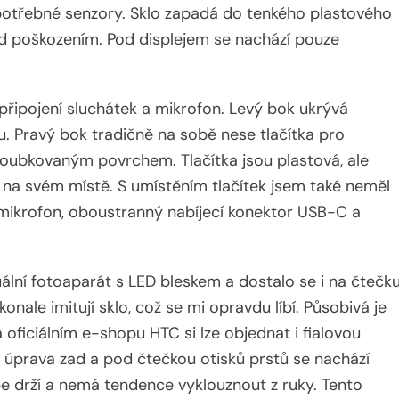
 potřebné senzory. Sklo zapadá do tenkého plastového
řed poškozením. Pod displejem se nachází pouze
připojení sluchátek a mikrofon. Levý bok ukrývá
u. Pravý bok tradičně na sobě nese tlačítka pro
 vroubkovaným povrchem. Tlačítka jsou plastová, ale
ně na svém místě. S umístěním tlačítek jsem také neměl
 mikrofon, oboustranný nabíjecí konektor USB-C a
ální fotoaparát s LED bleskem a dostalo se i na čtečk
onale imitují sklo, což se mi opravdu líbí. Působivá je
oficiálním e-shopu HTC si lze objednat i fialovou
á úprava zad a pod čtečkou otisků prstů se nachází
e drží a nemá tendence vyklouznout z ruky. Tento