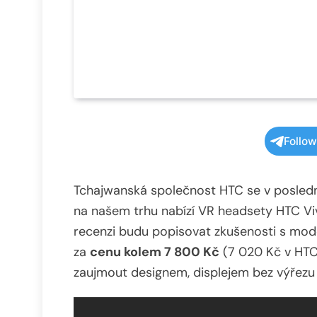
Follo
Tchajwanská společnost HTC se v posledníc
na našem trhu nabízí VR headsety HTC Viv
recenzi budu popisovat zkušenosti s mo
za
cenu kolem 7 800 Kč
(7 020 Kč v HTC 
zaujmout designem, displejem bez výřezu