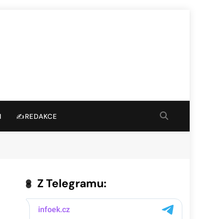
I
✍️REDAKCE
Z Telegramu: