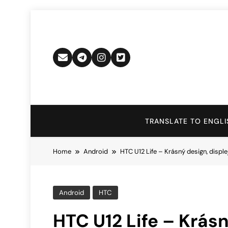
Skip
to
content
TRANSLATE TO ENGLI
Home
Android
HTC U12 Life – Krásný design, disp
Android
HTC
HTC U12 Life – Krásn