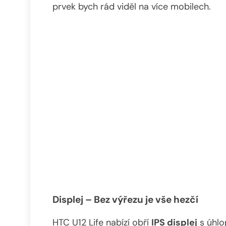
prvek bych rád viděl na více mobilech.
Displej – Bez výřezu je vše hezčí
HTC U12 Life nabízí obří
IPS displej
s úhlo