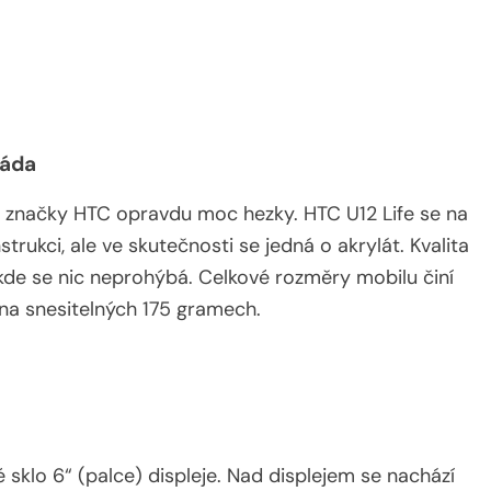
záda
y značky HTC opravdu moc hezky. HTC U12 Life se na
strukci, ale ve skutečnosti se jedná o akrylát. Kvalita
ikde se nic neprohýbá. Celkové rozměry mobilu činí
 na snesitelných 175 gramech.
sklo 6“ (palce) displeje. Nad displejem se nachází