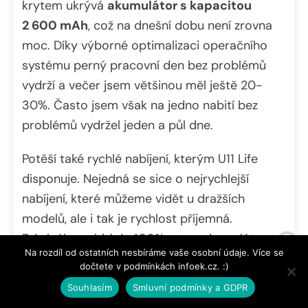
krytem ukrývá
akumulátor s kapacitou
2 600 mAh
, což na dnešní dobu není zrovna
moc. Díky výborné optimalizaci operačního
systému perný pracovní den bez problémů
vydrží a večer jsem většinou měl ještě 20-
30%. Často jsem však na jedno nabití bez
problémů vydržel jeden a půl dne.
Potěší také rychlé nabíjení, kterým U11 Life
disponuje. Nejedná se sice o nejrychlejší
nabíjení, které můžeme vidět u dražších
modelů, ale i tak je rychlost příjemná.
Z úplného vybití do 100% stavu akumulátoru
Na rozdíl od ostatních nesbíráme vaše osobní údaje. Více se
se lze dostat přibližně za 1 hodinu a 45 minut.
dočtete v podmínkách infoek.cz. :)
Souhlasím
Smluvní podmínky a GDPR