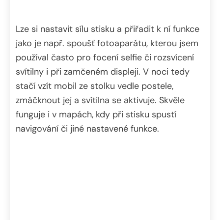
Lze si nastavit sílu stisku a přiřadit k ní funkce
jako je např. spoušť fotoaparátu, kterou jsem
používal často pro focení selfie či rozsvícení
svítilny i při zamčeném displeji. V noci tedy
stačí vzít mobil ze stolku vedle postele,
zmáčknout jej a svítilna se aktivuje. Skvěle
funguje i v mapách, kdy při stisku spustí
navigování či jiné nastavené funkce.