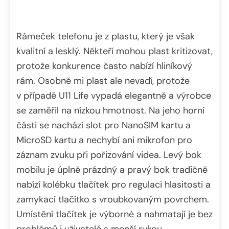
Rámeček telefonu je z plastu, který je však
kvalitní a lesklý. Někteří mohou plast kritizovat,
protože konkurence často nabízí hliníkový
rám. Osobně mi plast ale nevadí, protože
v případě U11 Life vypadá elegantně a výrobce
se zaměřil na nízkou hmotnost. Na jeho horní
části se nachází slot pro NanoSIM kartu a
MicroSD kartu a nechybí ani mikrofon pro
záznam zvuku při pořizování videa. Levý bok
mobilu je úplně prázdný a pravý bok tradičně
nabízí kolébku tlačítek pro regulaci hlasitosti a
zamykací tlačítko s vroubkovaným povrchem.
Umístění tlačítek je výborné a nahmatají je bez
problémů i uživatelé s menší rukou.