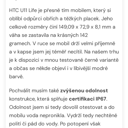
HTC U11 Life je přesně tím mobilem, který si
oblíbí odpůrci obřích a těžkých placek. Jeho
celkové rozměry činí 149,09 x 72,9 x 8,1 mm a
váha se zastavila na krásných 142
gramech. V ruce se mobil drží velmi příjemně
a v kapse jsem jej téměř necítil. Na našem trhu
je k dispozici v mnou testované černé variantě
a občas se někde objeví i v líbivější modré
barvě.
Pochválit musím také
zvýšenou odolnost
konstrukce, která splňuje
certifikaci IP67
.
Odolnost jsem si tedy dovolil otestovat a do
mobilu voda nepronikla. Vydrží tedy nechtěné
polití či pád do vody. Po potopení však