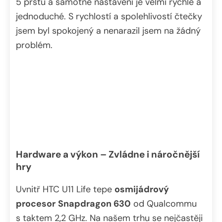
5 prstů a samotné nastavení je velmi rychlé a
jednoduché. S rychlostí a spolehlivostí čtečky
jsem byl spokojený a nenarazil jsem na žádný
problém.
Hardware a výkon – Zvládne i náročnější
hry
Uvnitř HTC U11 Life tepe
osmijádrový
procesor
Snapdragon 630
od Qualcommu
s taktem 2,2 GHz. Na našem trhu se nejčastěji