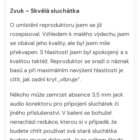
Zvuk – Skvělá sluchátka
O umístění reproduktoru jsem se již
rozepisoval. Vzhledem k malého výdechu jsem
se obával jeho kvality, ale byl jsem mile
překvapen. S hlasitostí jsem byl spokojený a s
kvalitou taktéž. Reproduktor se snaží o náznak
basů a při maximálním navýšení hlasitosti je
cítit, jak zadní kryt „vibruje“.
Někoho může zamrzet absence 3,5 mm jack
audio konektoru pro připojení sluchátek či
jiného příslušenství. V balení se bohužel
nenachází redukce, kterou si v případě, že
budete chtít používat svá stará sluchátka
budete muset dokoupit. Je to celkem škoda,