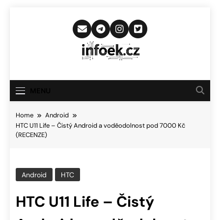
Skip
to
content
Infoek.cz
Web Věnující Se Technologickým
Novinkám
MENU
Home
Android
HTC U11 Life – Čistý Android a voděodolnost pod 7000 Kč
(RECENZE)
Android
HTC
HTC U11 Life – Čistý