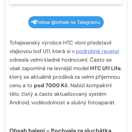
Follow @infoek na Telegramu
Tchajwanský výrobce HTC vloni představil
vlajkovou loď U11, která si v
podrobné recenzi
odnesla velmi kladné hodnocení. Často se
však zapomíná na levnější model
HTC U11 Life
,
který se aktuálně prodává za velmi příjemnou
cenu a to
pod 7000 Kč
. Nabízí kompaktní
tělo, čistý a často aktualizovaný systém
Android, voděodolnost a slušný fotoaparát.
Obsah balení – Pochvala za sluchátka