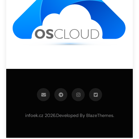
infoek.cz 2026.Developed By
.
BlazeThemes