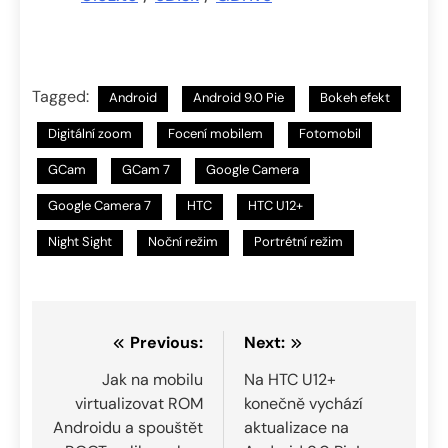
Tagged:
Android
Android 9.0 Pie
Bokeh efekt
Digitální zoom
Focení mobilem
Fotomobil
GCam
GCam 7
Google Camera
Google Camera 7
HTC
HTC U12+
Night Sight
Noční režim
Portrétní režim
Navigace
Previous:
Next:
pro
Jak na mobilu
Na HTC U12+
virtualizovat ROM
konečně vychází
příspěvek
Androidu a spouštět
aktualizace na