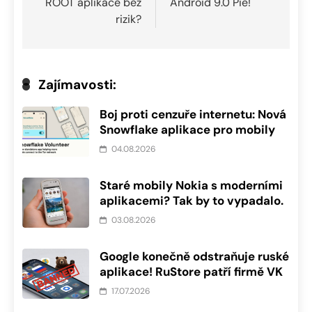
ROOT aplikace bez
Android 9.0 Pie!
rizik?
Zajímavosti:
Boj proti cenzuře internetu: Nová
Snowflake aplikace pro mobily
04.08.2026
Staré mobily Nokia s moderními
aplikacemi? Tak by to vypadalo.
03.08.2026
Google konečně odstraňuje ruské
aplikace! RuStore patří firmě VK
17.07.2026