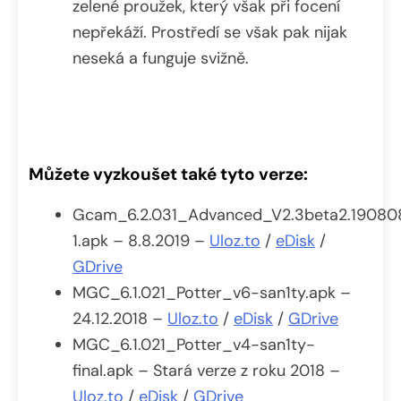
zelené proužek, který však při focení
nepřekáží. Prostředí se však pak nijak
neseká a funguje svižně.
Můžete vyzkoušet také tyto verze:
Gcam_6.2.031_Advanced_V2.3beta2.19080
1.apk – 8.8.2019 –
Uloz.to
/
eDisk
/
GDrive
MGC_6.1.021_Potter_v6-san1ty.apk –
24.12.2018 –
Uloz.to
/
eDisk
/
GDrive
MGC_6.1.021_Potter_v4-san1ty-
final.apk – Stará verze z roku 2018 –
Uloz.to
/
eDisk
/
GDrive