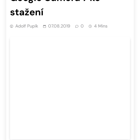
stažení
Adolf Pupík
07.08.2019
0
4 Mins