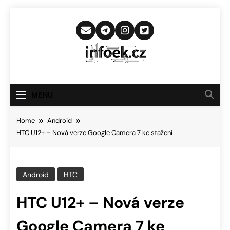
Skip
to
content
Infoek.cz
Web Věnující Se Technologickým
Novinkám
MENU
Home
Android
HTC U12+ – Nová verze Google Camera 7 ke stažení
Android
HTC
HTC U12+ – Nová verze
Google Camera 7 ke