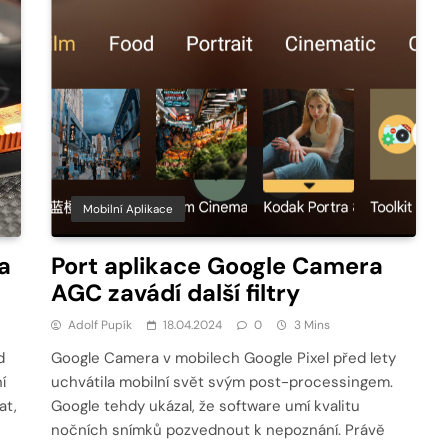
Mobilní Aplikace
a
Port aplikace Google Camera
AGC zavádí další filtry
Adolf Pupík
18.04.2024
0
3 Mins
d
Google Camera v mobilech Google Pixel před lety
í
uchvátila mobilní svět svým post-processingem.
at,
Google tehdy ukázal, že software umí kvalitu
nočních snímků pozvednout k nepoznání. Právě