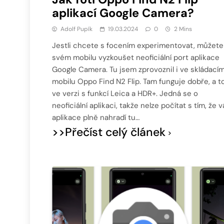
aplikací Google Camera?
Adolf Pupík
19.03.2024
0
2 Mins
Jestli chcete s focením experimentovat, můžete
svém mobilu vyzkoušet neoficiální port aplikace
Google Camera. Tu jsem zprovoznil i ve skládací
mobilu Oppo Find N2 Flip. Tam funguje dobře, a to
ve verzi s funkcí Leica a HDR+. Jedná se o
neoficiální aplikaci, takže nelze počítat s tím, že 
aplikace plně nahradí tu…
>>Přečíst celý článek