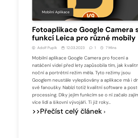
Mobilní Aplikace
Fotoaplikace Google Camera 
funkcí Leica pro různé mobily
Adolf Pupík
12.03.2023
1
7 Mins
Mobilní aplikace Google Camera pro focení a
natáčení videí před lety zapůsobila tím, jak kvalitn
noční a portrétní režim měla. Tyto režimy jsou
Googlem neustále vylepšovány a aplikace má i d
své fanoušky. Nabízí totiž kvalitní software a post
processing. Díky jejím funkcím se o ní začalo zají
více lidí a šikovní vývojáři. Ti již roky…
>>Přečíst celý článek