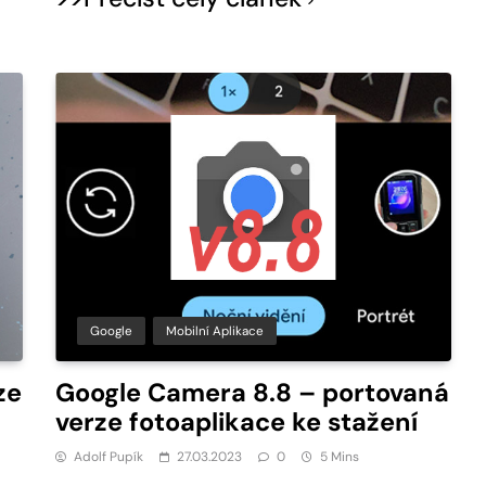
Google
Mobilní Aplikace
ze
Google Camera 8.8 – portovaná
verze fotoaplikace ke stažení
Adolf Pupík
27.03.2023
0
5 Mins