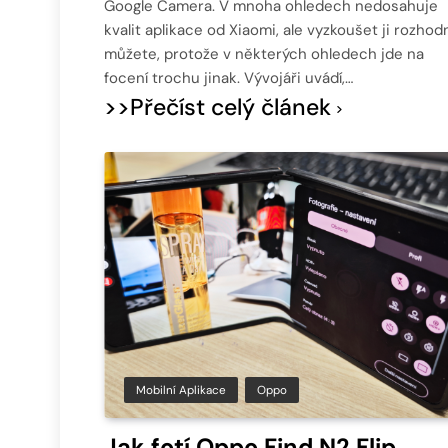
Google Camera. V mnoha ohledech nedosahuje
kvalit aplikace od Xiaomi, ale vyzkoušet ji rozhod
můžete, protože v některých ohledech jde na
focení trochu jinak. Vývojáři uvádí,…
>>Přečíst celý článek
Mobilní Aplikace
Oppo
Jak fotí Oppo Find N2 Flip