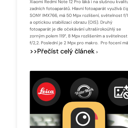
Xiaomi Redmi Note 12 Pro láká i na slušnou kvalit
zadních fotoaparátů. Hlavní fotoaparát využívá či
SONY IMX766, má 50 Mpx rozlišení, světelnost f/1
a optickou stabilizaci obrazu (OIS). Druhý
fotoaparát je dle očekávání ultraširokoúhlý se
zorným polem 119°, 8 Mpx rozlišením a světelnost
f/2,2. Poslední je 2 Mpx pro makro. Pro focení m
>>Přečíst celý článek