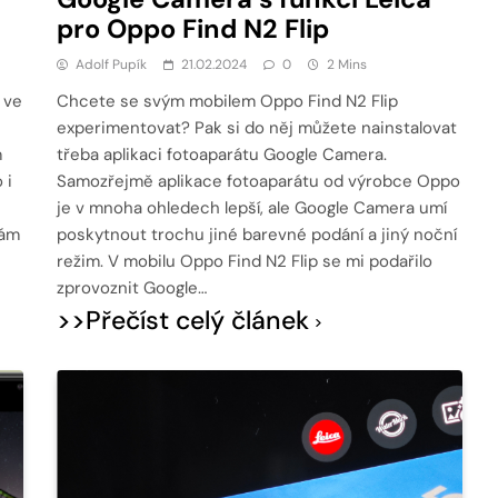
pro Oppo Find N2 Flip
Adolf Pupík
21.02.2024
0
2 Mins
 ve
Chcete se svým mobilem Oppo Find N2 Flip
experimentovat? Pak si do něj můžete nainstalovat
m
třeba aplikaci fotoaparátu Google Camera.
 i
Samozřejmě aplikace fotoaparátu od výrobce Oppo
je v mnoha ohledech lepší, ale Google Camera umí
vám
poskytnout trochu jiné barevné podání a jiný noční
režim. V mobilu Oppo Find N2 Flip se mi podařilo
zprovoznit Google…
>>Přečíst celý článek