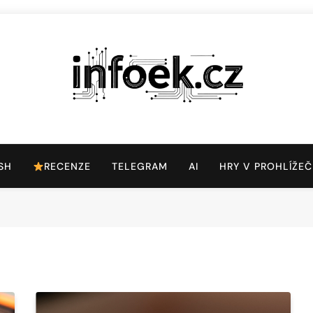
Infoek.cz
Web Věnující Se Technologickým Novinkám
SH
RECENZE
TELEGRAM
AI
HRY V PROHLÍŽEČ