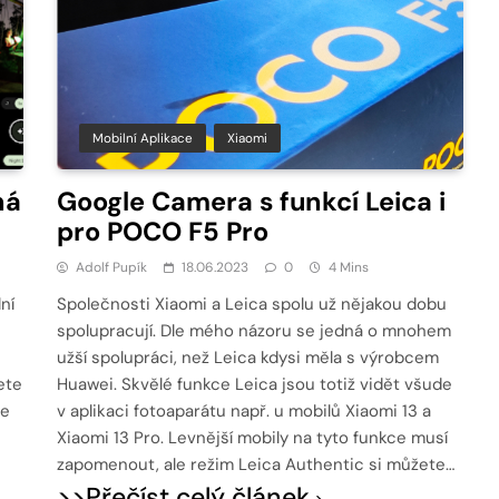
Mobilní Aplikace
Xiaomi
ná
Google Camera s funkcí Leica i
pro POCO F5 Pro
Adolf Pupík
18.06.2023
0
4 Mins
ní
Společnosti Xiaomi a Leica spolu už nějakou dobu
spolupracují. Dle mého názoru se jedná o mnohem
užší spolupráci, než Leica kdysi měla s výrobcem
ete
Huawei. Skvělé funkce Leica jsou totiž vidět všude
je
v aplikaci fotoaparátu např. u mobilů Xiaomi 13 a
Xiaomi 13 Pro. Levnější mobily na tyto funkce musí
zapomenout, ale režim Leica Authentic si můžete…
>>Přečíst celý článek