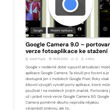
Google
Mobilní Aplikace
Google Camera 9.0 – portova
verze fotoaplikace ke stažení
Adolf Pupík
18.09.2023
0
4 Mins
Google v nedávné době vypustil aktualizaci mobil
aplikace Google Camera. Ta slouží pro focení a je
dostupná jen v mobilech Google Pixel. Roky však
šikovní vývojáři vytváří porty aplikace, které můž
používat i na mobilech jiných značek. Portována 
už i právě nová verze Google Camera 9.0. Google
Camera poměrně dlouho neprošla nějakou
výraznější změnou, ale to…