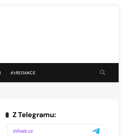
I
✍️REDAKCE
Z Telegramu: