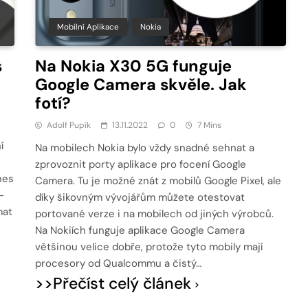
Mobilní Aplikace
Nokia
s
Na Nokia X30 5G funguje
Google Camera skvěle. Jak
fotí?
Adolf Pupík
13.11.2022
0
7 Mins
í
Na mobilech Nokia bylo vždy snadné sehnat a
zprovoznit porty aplikace pro focení Google
nes
Camera. Tu je možné znát z mobilů Google Pixel, ale
-
díky šikovným vývojářům můžete otestovat
mat
portované verze i na mobilech od jiných výrobců.
Na Nokiích funguje aplikace Google Camera
většinou velice dobře, protože tyto mobily mají
procesory od Qualcommu a čistý…
>>Přečíst celý článek