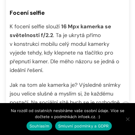
Focení selfie
K focení selfie slouží
16 Mpx kamerka se
světelností f/2.2
. Ta je ukrytá přímo
v konstrukci mobilu celý modul kamerky
vyjede tehdy, kdy klepnete na tlačítko pro
přepnutí kamer. Dle mého názoru se jedná o
ideální řešení.
Jak na tom ale kamerka je? Výsledné snímky
jsou velice slušné a myslím si, že každému
postačí. Na sociální sítě bych se je rozhodně
nestyděl vystavit. K dispozici máte režim
Na rozdíl od ostatních nesbíráme vaše osobní údaje. Více se
dočtete v podmínkách infoek.cz. :)
zkrášlení a fotit můžete i s portrétním
Souhlasím
Smluvní podmínky a GDPR
režimem, kdy máte za sebou rozostřené