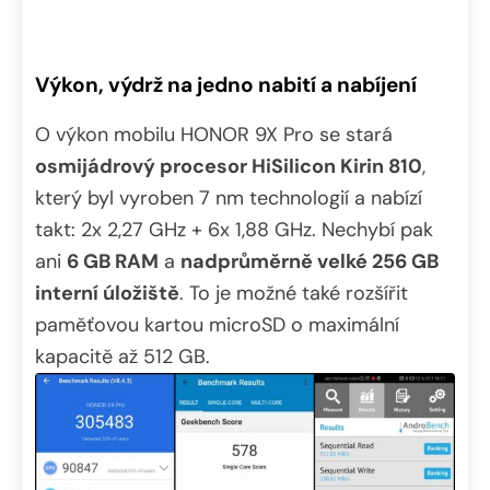
Výkon, výdrž na jedno nabití a nabíjení
O výkon mobilu HONOR 9X Pro se stará
osmijádrový procesor HiSilicon Kirin 810
,
který byl vyroben 7 nm technologií a nabízí
takt: 2x 2,27 GHz + 6x 1,88 GHz. Nechybí pak
ani
6 GB RAM
a
nadprůměrně velké 256 GB
interní úložiště
. To je možné také rozšířit
paměťovou kartou microSD o maximální
kapacitě až 512 GB.