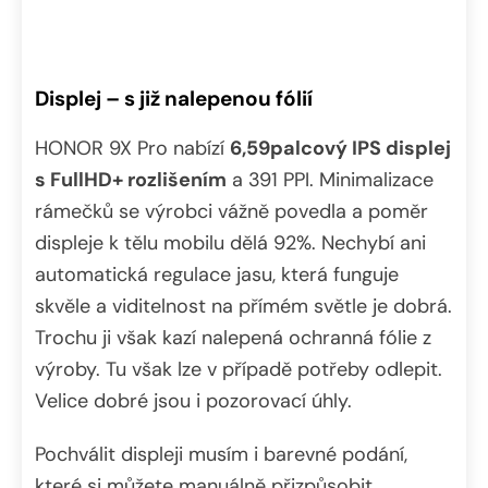
Displej – s již nalepenou fólií
HONOR 9X Pro nabízí
6,59palcový IPS displej
s FullHD+ rozlišením
a 391 PPI. Minimalizace
rámečků se výrobci vážně povedla a poměr
displeje k tělu mobilu dělá 92%. Nechybí ani
automatická regulace jasu, která funguje
skvěle a viditelnost na přímém světle je dobrá.
Trochu ji však kazí nalepená ochranná fólie z
výroby. Tu však lze v případě potřeby odlepit.
Velice dobré jsou i pozorovací úhly.
Pochválit displeji musím i barevné podání,
které si můžete manuálně přizpůsobit