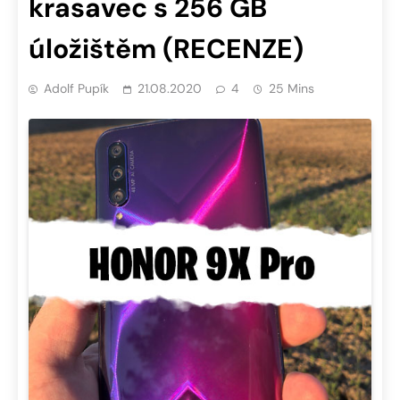
krasavec s 256 GB
úložištěm (RECENZE)
Adolf Pupík
21.08.2020
4
25 Mins