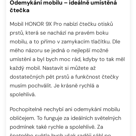
Odemykání mobilu – ideálně umístěná
čtečka
Mobil HONOR 9X Pro nabízí čtečku otisků
prstů, která se nachází na pravém boku
mobilu, a to přímo v zamykacím tlačítku. Dle
mého názoru se jedná o nejlepší možné
umístění a byl bych moc rád, kdyby to tak měl
každý mobil. Nastavit si můžete až
dostatečných pět prstů a funkčnost čtečky
musím pochválit. Je krásně rychlá a
spolehlivá.
Pochopitelně nechybí ani odemykání mobilu
obličejem. To funguje za ideálních světelných
podmínek také rychle a spolehlivě. Za
špatného světla bych však raději sáhl po