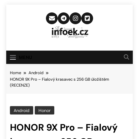
Skip
to
content
Infoek.cz
Web Věnující Se Technologickým
Novinkám
MENU
Home
Android
HONOR 9X Pro – Fialový krasavec s 256 GB úložištěm
(RECENZE)
Android
Honor
HONOR 9X Pro – Fialový