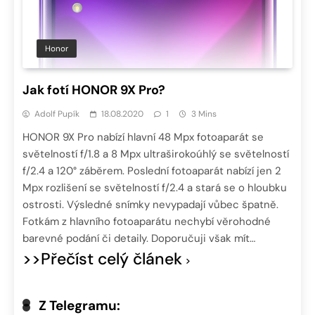
Honor
Jak fotí HONOR 9X Pro?
Adolf Pupík
18.08.2020
1
3 Mins
HONOR 9X Pro nabízí hlavní 48 Mpx fotoaparát se
světelností f/1.8 a 8 Mpx ultraširokoúhlý se světelností
f/2.4 a 120° záběrem. Poslední fotoaparát nabízí jen 2
Mpx rozlišení se světelností f/2.4 a stará se o hloubku
ostrosti. Výsledné snímky nevypadají vůbec špatně.
Fotkám z hlavního fotoaparátu nechybí věrohodné
barevné podání či detaily. Doporučuji však mít…
>>Přečíst celý článek
Z Telegramu: