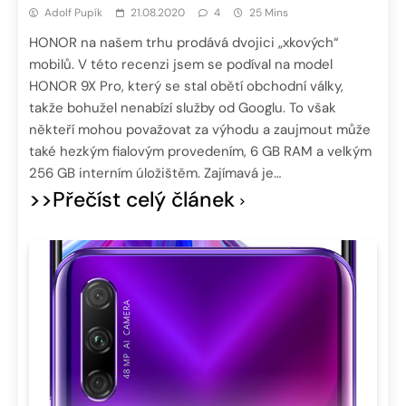
Adolf Pupík
21.08.2020
4
25 Mins
HONOR na našem trhu prodává dvojici „xkových“
mobilů. V této recenzi jsem se podíval na model
HONOR 9X Pro, který se stal obětí obchodní války,
takže bohužel nenabízí služby od Googlu. To však
někteří mohou považovat za výhodu a zaujmout může
také hezkým fialovým provedením, 6 GB RAM a velkým
256 GB interním úložištěm. Zajímavá je…
>>Přečíst celý článek