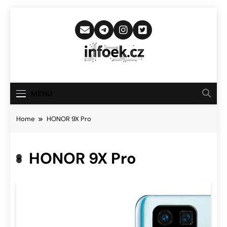
Skip
to
content
Infoek.cz
Web Věnující Se Technologickým
Novinkám
MENU
Home
HONOR 9X Pro
HONOR 9X Pro