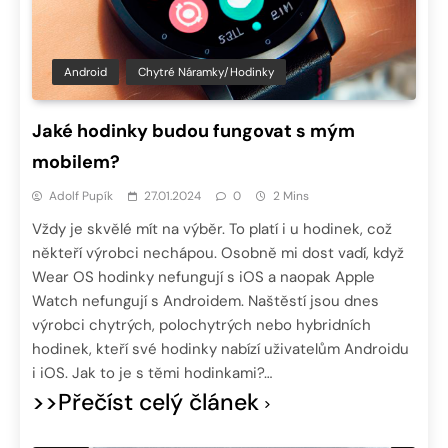
Android
Chytré Náramky/hodinky
Jaké hodinky budou fungovat s mým
mobilem?
Adolf Pupík
27.01.2024
0
2 Mins
Vždy je skvělé mít na výběr. To platí i u hodinek, což
někteří výrobci nechápou. Osobně mi dost vadí, když
Wear OS hodinky nefungují s iOS a naopak Apple
Watch nefungují s Androidem. Naštěstí jsou dnes
výrobci chytrých, polochytrých nebo hybridních
hodinek, kteří své hodinky nabízí uživatelům Androidu
i iOS. Jak to je s těmi hodinkami?…
>>Přečíst celý článek