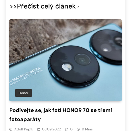
>>Přečíst celý článek
Honor
Podívejte se, jak fotí HONOR 70 se třemi
fotoaparáty
Adolf Pupík
08.09.2022
0
9 Mins