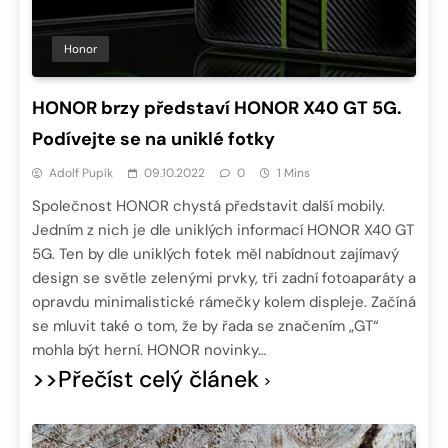
Honor
HONOR brzy představí HONOR X40 GT 5G.
Podívejte se na uniklé fotky
Adolf Pupík
09.10.2022
0
1 Mins
Společnost HONOR chystá představit další mobily.
Jedním z nich je dle uniklých informací HONOR X40 GT
5G. Ten by dle uniklých fotek měl nabídnout zajímavý
design se světle zelenými prvky, tři zadní fotoaparáty a
opravdu minimalistické rámečky kolem displeje. Začíná
se mluvit také o tom, že by řada se značením „GT“
mohla být herní. HONOR novinky…
>>Přečíst celý článek