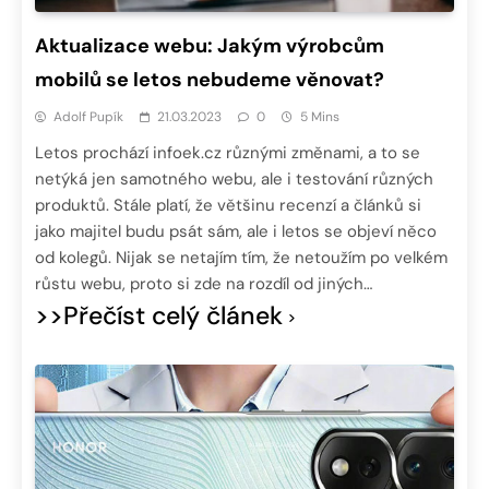
Aktualizace webu: Jakým výrobcům
mobilů se letos nebudeme věnovat?
Adolf Pupík
21.03.2023
0
5 Mins
Letos prochází infoek.cz různými změnami, a to se
netýká jen samotného webu, ale i testování různých
produktů. Stále platí, že většinu recenzí a článků si
jako majitel budu psát sám, ale i letos se objeví něco
od kolegů. Nijak se netajím tím, že netoužím po velkém
růstu webu, proto si zde na rozdíl od jiných…
>>Přečíst celý článek