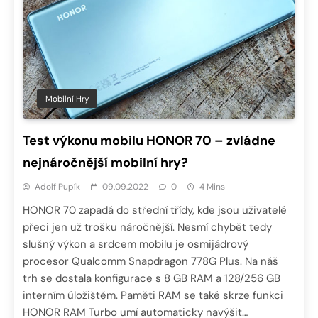
Mobilní Hry
Test výkonu mobilu HONOR 70 – zvládne
nejnáročnější mobilní hry?
Adolf Pupík
09.09.2022
0
4 Mins
HONOR 70 zapadá do střední třídy, kde jsou uživatelé
přeci jen už trošku náročnější. Nesmí chybět tedy
slušný výkon a srdcem mobilu je osmijádrový
procesor Qualcomm Snapdragon 778G Plus. Na náš
trh se dostala konfigurace s 8 GB RAM a 128/256 GB
interním úložištěm. Paměti RAM se také skrze funkci
HONOR RAM Turbo umí automaticky navýšit…