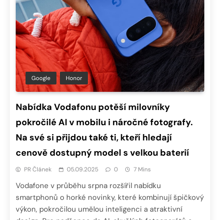
Google
Honor
Nabídka Vodafonu potěší milovníky
pokročilé AI v mobilu i náročné fotografy.
Na své si přijdou také ti, kteří hledají
cenově dostupný model s velkou baterií
PR Článek
05.09.2025
0
7 Mins
Vodafone v průběhu srpna rozšířil nabídku
smartphonů o horké novinky, které kombinují špičkový
výkon, pokročilou umělou inteligenci a atraktivní