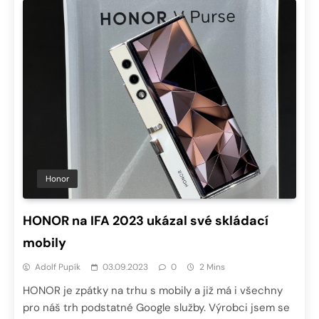
Honor
HONOR na IFA 2023 ukázal své skládací
mobily
Adolf Pupík
03.09.2023
0
2 Mins
HONOR je zpátky na trhu s mobily a již má i všechny
pro náš trh podstatné Google služby. Výrobci jsem se