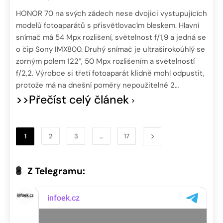
HONOR 70 na svých zádech nese dvojici vystupujících
modelů fotoaparátů s přisvětlovacím bleskem. Hlavní
snímač má 54 Mpx rozlišení, světelnost f/1,9 a jedná se
o čip Sony IMX800. Druhý snímač je ultraširokoúhlý se
zorným polem 122°, 50 Mpx rozlišením a světelností
f/2,2. Výrobce si třetí fotoaparát klidně mohl odpustit,
protože má na dnešní poměry nepoužitelné 2…
>>Přečíst celý článek
1
2
3
…
17
Z Telegramu: