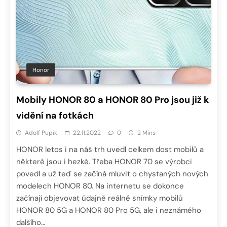
Honor
Mobily HONOR 80 a HONOR 80 Pro jsou již k
vidění na fotkách
Adolf Pupík
22.11.2022
0
2 Mins
HONOR letos i na náš trh uvedl celkem dost mobilů a
některé jsou i hezké. Třeba HONOR 70 se výrobci
povedl a už teď se začíná mluvit o chystaných nových
modelech HONOR 80. Na internetu se dokonce
začínají objevovat údajně reálné snímky mobilů
HONOR 80 5G a HONOR 80 Pro 5G, ale i neznámého
dalšího…