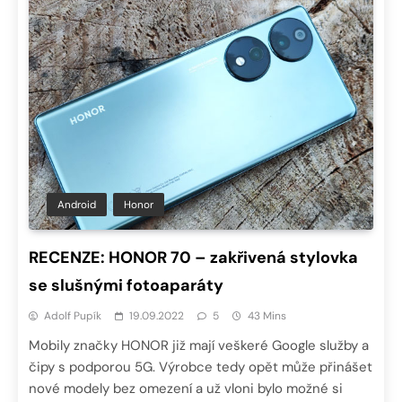
Android
Honor
RECENZE: HONOR 70 – zakřivená stylovka
se slušnými fotoaparáty
Adolf Pupík
19.09.2022
5
43 Mins
Mobily značky HONOR již mají veškeré Google služby a
čipy s podporou 5G. Výrobce tedy opět může přinášet
nové modely bez omezení a už vloni bylo možné si