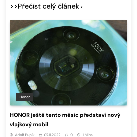
>>Přečíst celý článek
Honor
HONOR ještě tento měsíc představí nový
vlajkový mobil
Adolf Pupík
07.11.2022
0
1 Mins