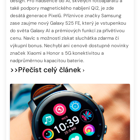
design. Pro nadšence do AI, skvělých fotoaparátů a
také podpory magnetického nabíjení Qi2, je zde
desátá generace Pixelů. Příznivce značky Samsung
zase zaujme nový Galaxy S25 FE, který je vstupenkou
do světa Galaxy AI a prémiových funkcí za přívětivou
cenu. Navíc s možností získat sluchátka zdarma či
výkupní bonus. Nechybí ani cenově dostupné novinky
značek Xiaomi a Honor s 5G konektivitou a
nadprůměrnou kapacitou baterie.
>>Přečíst celý článek