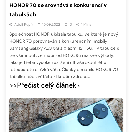
HONOR 70 se srovnává s konkurencí v
tabulkách
Adolf Pupík
15.09.2022
0
1 Mins
Společnost HONOR ukázala tabulku, ve které je nový
HONOR 70 porovnáván s konkurenčními mobily
Samsung Galaxy A53 5G a Xiaomi 12T 5G. I v tabulce si
lze všimnout, že mobil od HONORu má své výhody,
jako je třeba vysoké rozlišení ultraširokoúhlého
fotoaparátu a nízká váha. Články o mobilu HONOR 70
Tabulku níže zvětšíte kliknutím Zdroje:…
>>Přečíst celý článek