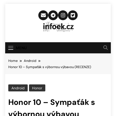
Skip
to
content
Infoek.cz
Web Věnující Se Technologickým
Novinkám
MENU
Home
Android
Honor 10 – Sympaťák s výbornou výbavou (RECENZE)
Android
Honor
Honor 10 – Sympaťák s
výbornou výbavou