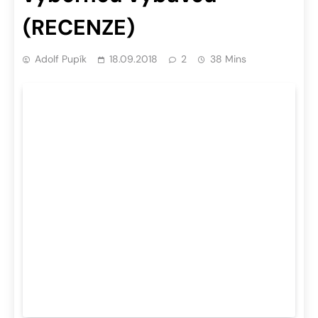
(RECENZE)
Adolf Pupík
18.09.2018
2
38 Mins