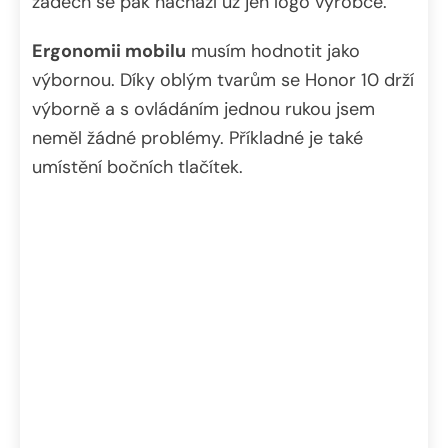
zádech se pak nachází už jen logo výrobce.
Ergonomii mobilu
musím hodnotit jako
výbornou. Díky oblým tvarům se Honor 10 drží
výborně a s ovládáním jednou rukou jsem
neměl žádné problémy. Příkladné je také
umístění bočních tlačítek.