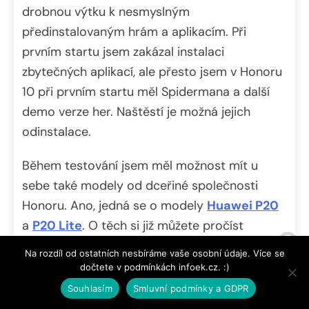
drobnou výtku k nesmyslným
předinstalovaným hrám a aplikacím. Při
prvním startu jsem zakázal instalaci
zbytečných aplikací, ale přesto jsem v Honoru
10 při prvním startu měl Spidermana a další
demo verze her. Naštěstí je možná jejich
odinstalace.
Během testování jsem měl možnost mít u
sebe také modely od dceřiné společnosti
Honoru. Ano, jedná se o modely
Huawei P20
a
P20 Lite
. O těch si již můžete pročíst
podrobné recenze. Nemohl jsem se ubránit
Na rozdíl od ostatních nesbíráme vaše osobní údaje. Více se
dojmu, že Honor 10 je na tom s optimalizací
dočtete v podmínkách infoek.cz. :)
daleko lépe. Nezaznamenal jsem žádné
Souhlasím
Smluvní podmínky a GDPR
zpomalování, tak časté problémy s výřezem v