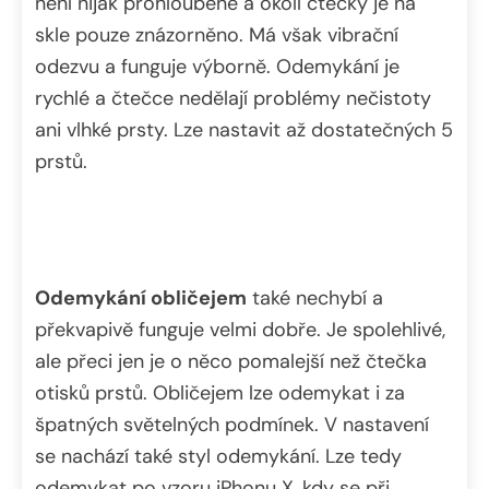
není nijak prohloubené a okolí čtečky je na
skle pouze znázorněno. Má však vibrační
odezvu a funguje výborně. Odemykání je
rychlé a čtečce nedělají problémy nečistoty
ani vlhké prsty. Lze nastavit až dostatečných 5
prstů.
Odemykání obličejem
také nechybí a
překvapivě funguje velmi dobře. Je spolehlivé,
ale přeci jen je o něco pomalejší než čtečka
otisků prstů. Obličejem lze odemykat i za
špatných světelných podmínek. V nastavení
se nachází také styl odemykání. Lze tedy
odemykat po vzoru iPhonu X, kdy se při