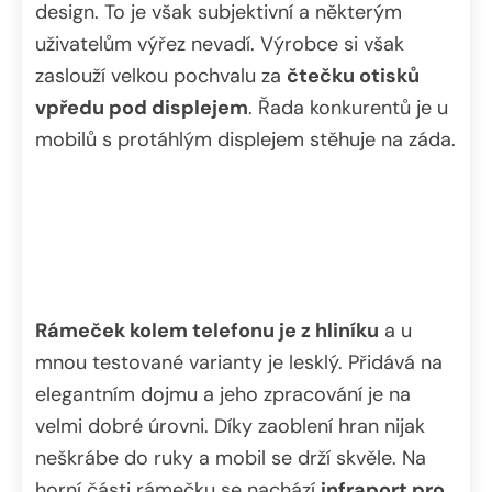
design. To je však subjektivní a některým
uživatelům výřez nevadí. Výrobce si však
zaslouží velkou pochvalu za
čtečku otisků
vpředu pod displejem
. Řada konkurentů je u
mobilů s protáhlým displejem stěhuje na záda.
Rámeček kolem telefonu je z hliníku
a u
mnou testované varianty je lesklý. Přidává na
elegantním dojmu a jeho zpracování je na
velmi dobré úrovni. Díky zaoblení hran nijak
neškrábe do ruky a mobil se drží skvěle. Na
horní části rámečku se nachází
infraport pro