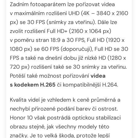
Zadním fotoaparátem lze pořizovat videa
v maximálním rozlišení UHD (4K – 3840 x 2160
px) se 30 FPS (snímky za vteřinu). Dále lze
zvolit rozlišení Full HD+ (2160 x 1064 px)
v poměru stran 18:9 a 30 FPS, Full HD (1920 x
1080 px) se 60 FPS (doporučuji), Full HD se 30
FPS a také na dnešní dobu již nízké HD (1280 x
720 px) rozlišení také se 30 snímky za vteřinu.
Potěší také možnost pořizování
videa
s kodekem H.265
či kompatibilnější H.264.
Kvalita videí je vzhledem k ceně průměrná a
nechybí přirozené podání barev či ostrost.
Honor 10 však postrádá optickou stabilizaci
obrazu stejně, jak všechny modely této
značky. Je to velká škoda, protože lepší